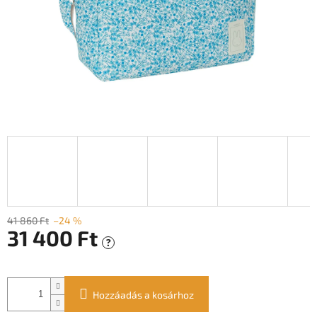
41 860 Ft
–24 %
31 400 Ft
?
Egységár:
Hozzáadás a kosárhoz