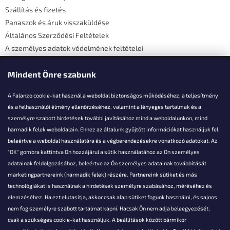
c
Szállítás és fizetés
Panaszok és áruk visszaküldése
Általános Szerződési Feltételek
A személyes adatok védelmének feltételei
Elérhetőségi adatok
Mindent Önre szabunk
A Falanzo cookie-kat használ a weboldal biztonságos működéséhez, a teljesítmény
és a felhasználói élmény ellenőrzéséhez, valamint a lényeges tartalmak és a
személyre szabott hirdetések további javításához mind a weboldalunkon, mind
Akarsz kérdezni valamit?
harmadik felek weboldalain. Ehhez az általunk gyűjtött információkat használjuk fel,
beleértve a weboldal használatára és a végberendezésekre vonatkozó adatokat. Az
info@falanzo.hu
"OK" gombra kattintva Ön hozzájárul a sütik használatához az Ön személyes
adatainak feldolgozásához, beleértve az Ön személyes adatainak továbbítását
marketingpartnereink (harmadik felek) részére. Partnereink sütiket és más
technológiákat is használnak a hirdetések személyre szabásához, méréséhez és
elemzéséhez. Ha ezt elutasítja, akkor csak alap sütiket fogunk használni, és sajnos
nem fog személyre szabott tartalmat kapni. Hacsak Ön nem adja beleegyezését,
csak a szükséges cookie-kat használjuk. A beállítások között bármikor