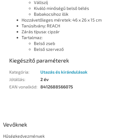
Vállszíj
Kiváló minőségű belső bélés
Babakocsihoz illik
Hozzávetőleges méretek: 46 x 26 x 15 cm
Tanúsítvány: REACH
Zárás típusa: cipzár
Tartalmaz:
Belső zseb
Belső szervező
Kiegészítő paraméterek
Kategória
:
Utazás és kirándulások
Jótállás
:
2 év
EAN vonalkód
:
8412688566075
L
á
b
l
Vevőknek
é
Hűségkedvezmények