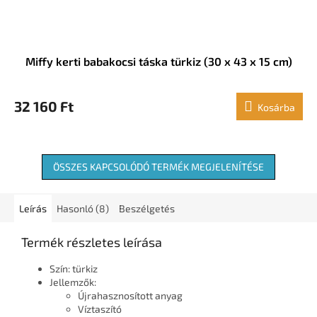
Miffy kerti babakocsi táska türkiz (30 x 43 x 15 cm)
32 160 Ft
Kosárba
ÖSSZES KAPCSOLÓDÓ TERMÉK MEGJELENÍTÉSE
Leírás
Hasonló (8)
Beszélgetés
Termék részletes leírása
Szín: türkiz
Jellemzők:
Újrahasznosított anyag
Víztaszító