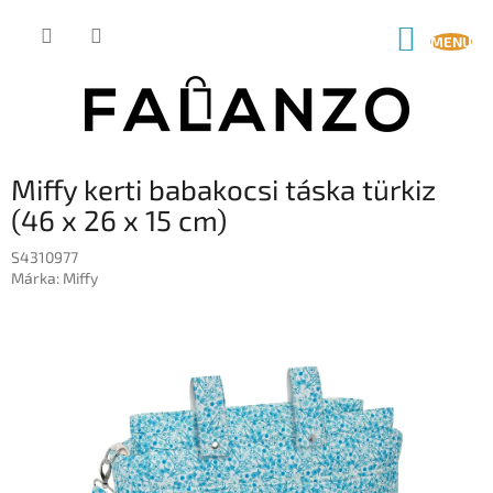
Ugrás
a
KOSÁR
fő
tartalomhoz
Miffy kerti babakocsi táska türkiz
(46 x 26 x 15 cm)
S4310977
Márka:
Miffy