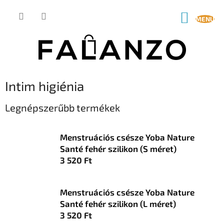
Ugrás
a
KOSÁR
fő
tartalomhoz
Intim higiénia
Legnépszerűbb termékek
Menstruációs csésze Yoba Nature
Santé fehér szilikon (S méret)
3 520 Ft
Menstruációs csésze Yoba Nature
Santé fehér szilikon (L méret)
3 520 Ft