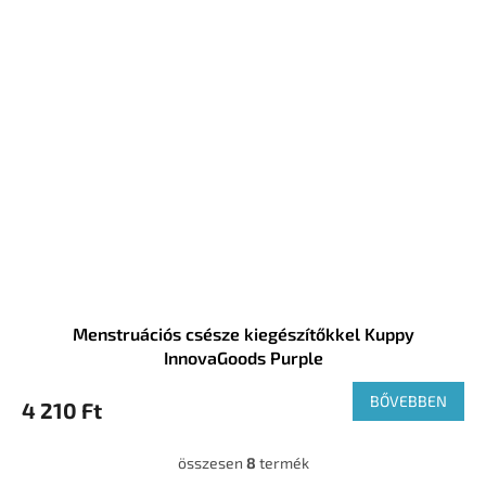
Menstruációs csésze kiegészítőkkel Kuppy
InnovaGoods Purple
BŐVEBBEN
4 210 Ft
összesen
8
termék
L