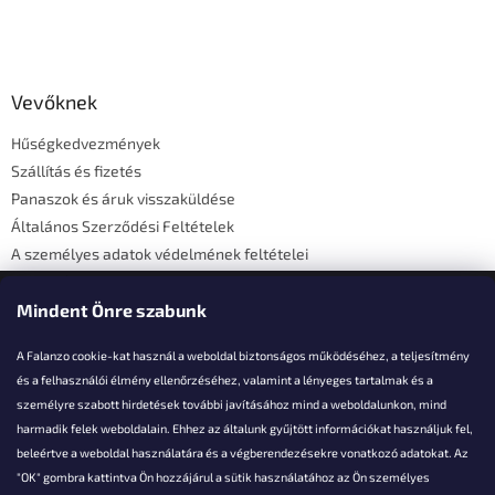
i
s
L
t
á
a
b
i
l
Vevőknek
r
é
á
Hűségkedvezmények
c
n
Szállítás és fizetés
y
í
Panaszok és áruk visszaküldése
t
Általános Szerződési Feltételek
á
A személyes adatok védelmének feltételei
s
e
Elérhetőségi adatok
l
Mindent Önre szabunk
e
m
A Falanzo cookie-kat használ a weboldal biztonságos működéséhez, a teljesítmény
e
i
és a felhasználói élmény ellenőrzéséhez, valamint a lényeges tartalmak és a
személyre szabott hirdetések további javításához mind a weboldalunkon, mind
Akarsz kérdezni valamit?
harmadik felek weboldalain. Ehhez az általunk gyűjtött információkat használjuk fel,
beleértve a weboldal használatára és a végberendezésekre vonatkozó adatokat. Az
info@falanzo.hu
"OK" gombra kattintva Ön hozzájárul a sütik használatához az Ön személyes