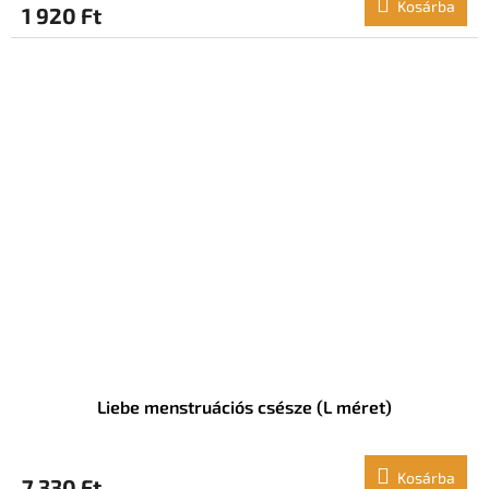
Kosárba
1 920 Ft
Liebe menstruációs csésze (L méret)
Kosárba
7 330 Ft