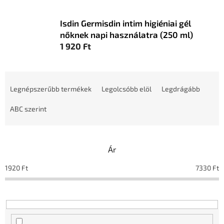
Isdin Germisdin intim higiéniai gél
nőknek napi használatra (250 ml)
1 920 Ft
T
e
Legnépszerűbb termékek
Legolcsóbb elöl
Legdrágább
r
m
ABC szerint
é
k
e
Ár
k
r
1920
Ft
7330
Ft
e
n
d
e
z