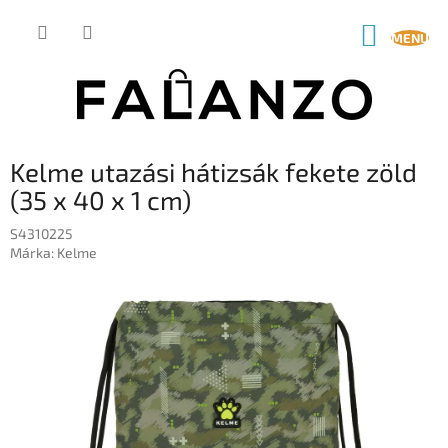
Ugrás
a
KOSÁR
fő
tartalomhoz
Kelme utazási hátizsák fekete zöld
(35 x 40 x 1 cm)
S4310225
Márka:
Kelme