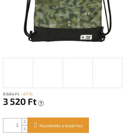
6 684 Ft
–47 %
3 520 Ft
?
Egységár:
Hozzáadás a kosárhoz