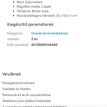
Nem: Gyermekek
Rögzítés módja: Csipke
Tartalma: Belső zseb
Hozzávetőleges méretek: 35 x 40 x 1 cm
Kiegészítő paraméterek
Kategória
:
Utazás és kirándulások
Jótállás
:
2 év
EAN vonalkód
:
8412688548460
L
á
b
l
Vevőknek
é
Hűségkedvezmények
c
Szállítás és fizetés
Panaszok és áruk visszaküldése
Általános Szerződési Feltételek
A személyes adatok védelmének feltételei