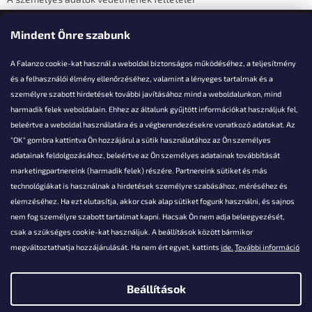
Elérhetőségi adatok
Mindent Önre szabunk
A Falanzo cookie-kat használ a weboldal biztonságos működéséhez, a teljesítmény
és a felhasználói élmény ellenőrzéséhez, valamint a lényeges tartalmak és a
személyre szabott hirdetések további javításához mind a weboldalunkon, mind
Akarsz kérdezni valamit?
harmadik felek weboldalain. Ehhez az általunk gyűjtött információkat használjuk fel,
beleértve a weboldal használatára és a végberendezésekre vonatkozó adatokat. Az
info@falanzo.hu
"OK" gombra kattintva Ön hozzájárul a sütik használatához az Ön személyes
adatainak feldolgozásához, beleértve az Ön személyes adatainak továbbítását
marketingpartnereink (harmadik felek) részére. Partnereink sütiket és más
technológiákat is használnak a hirdetések személyre szabásához, méréséhez és
elemzéséhez. Ha ezt elutasítja, akkor csak alap sütiket fogunk használni, és sajnos
nem fog személyre szabott tartalmat kapni. Hacsak Ön nem adja beleegyezését,
csak a szükséges cookie-kat használjuk. A beállítások között bármikor
megváltoztathatja hozzájárulását. Ha nem ért egyet, kattints
ide.
További információ
Beállítások
Shoptet készítette