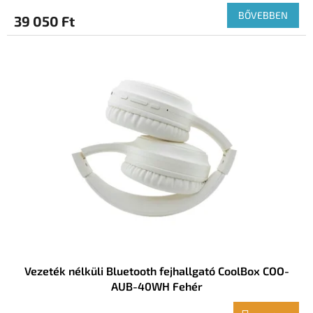
BŐVEBBEN
39 050 Ft
Vezeték nélküli Bluetooth fejhallgató CoolBox COO-
AUB-40WH Fehér