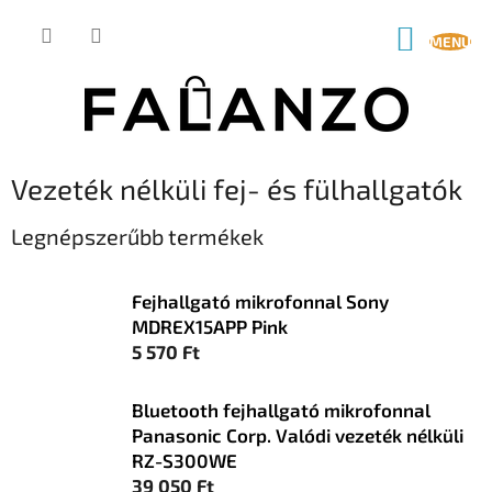
Ugrás
a
KOSÁR
fő
tartalomhoz
Vezeték nélküli fej- és fülhallgatók
Legnépszerűbb termékek
Fejhallgató mikrofonnal Sony
MDREX15APP Pink
5 570 Ft
Bluetooth fejhallgató mikrofonnal
Panasonic Corp. Valódi vezeték nélküli
RZ-S300WE
39 050 Ft