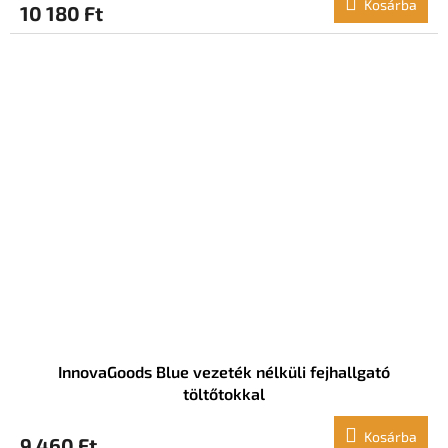
Kosárba
10 180 Ft
InnovaGoods Blue vezeték nélküli fejhallgató
töltőtokkal
Kosárba
9 460 Ft