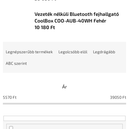
Vezeték nélküli Bluetooth fejhallgató
CoolBox COO-AUB-40WH Fehér
10 180 Ft
T
e
Legnépszerűbb termékek
Legolcsóbb elöl
Legdrágább
r
m
ABC szerint
é
k
e
Ár
k
r
5570
Ft
39050
Ft
e
n
d
e
z