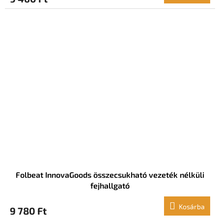
Folbeat InnovaGoods összecsukható vezeték nélküli
fejhallgató
Kosárba
9 780 Ft