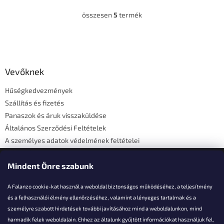
összesen
5
termék
L
i
s
L
t
á
a
b
i
l
Vevőknek
r
é
á
Hűségkedvezmények
c
n
Szállítás és fizetés
y
í
Panaszok és áruk visszaküldése
t
Általános Szerződési Feltételek
á
A személyes adatok védelmének feltételei
s
e
Elérhetőségi adatok
l
Mindent Önre szabunk
e
m
A Falanzo cookie-kat használ a weboldal biztonságos működéséhez, a teljesítmény
e
i
és a felhasználói élmény ellenőrzéséhez, valamint a lényeges tartalmak és a
személyre szabott hirdetések további javításához mind a weboldalunkon, mind
Akarsz kérdezni valamit?
harmadik felek weboldalain. Ehhez az általunk gyűjtött információkat használjuk fel,