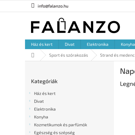
Ugrás
info@falanzo.hu
a
fő
tartalomhoz
Ház és kert
Divat
Elektronika
Konyha
Kezdőlap
Sport és szórakozás
Strand és medenc
O
Nap
l
Kategóriák
d
Kategóriák
átugrása
Legn
a
l
Ház és kert
s
Divat
ó
Elektronika
p
a
Konyha
n
Kozmetikumok és parfümök
e
Egészség és szépség