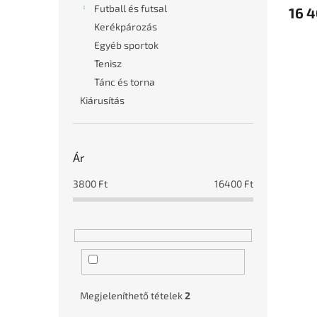
j
Futball és futsal
16 4
a
Kerékpározás
Egyéb sportok
Tenisz
Tánc és torna
Kiárusítás
Ár
3800
Ft
16400
Ft
Megjeleníthető tételek
2