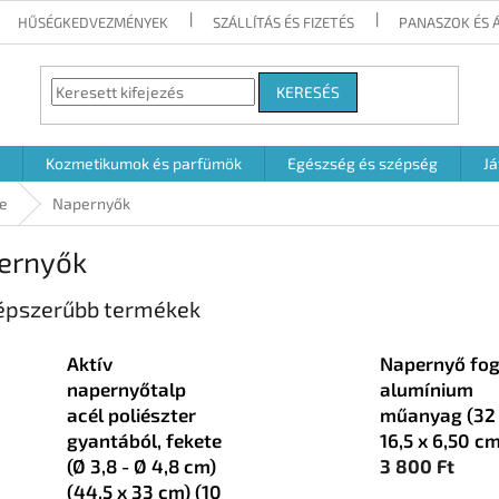
HŰSÉGKEDVEZMÉNYEK
SZÁLLÍTÁS ÉS FIZETÉS
PANASZOK ÉS 
KERESÉS
Kozmetikumok és parfümök
Egészség és szépség
Já
e
Napernyők
ernyők
épszerűbb termékek
Aktív
Napernyő fo
napernyőtalp
alumínium
acél poliészter
műanyag (32
gyantából, fekete
16,5 x 6,50 cm
(Ø 3,8 - Ø 4,8 cm)
3 800 Ft
(44,5 x 33 cm) (10