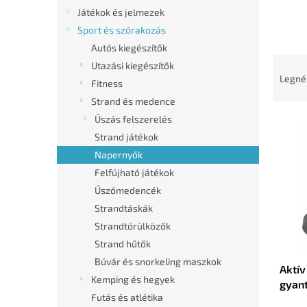
l
Játékok és jelmezek
Sport és szórakozás
Autós kiegészítők
T
Utazási kiegészítők
e
Legné
Fitness
r
Strand és medence
m
T
Úszás felszerelés
é
e
k
Strand játékok
r
e
Napernyők
m
k
Felfújható játékok
é
r
Úszómedencék
k
e
Strandtáskák
e
n
k
d
Strandtörülközők
l
e
Strand hűtők
i
z
Búvár és snorkeling maszkok
Aktív
s
é
Kemping és hegyek
gyant
t
s
Futás és atlétika
cm) (
á
e