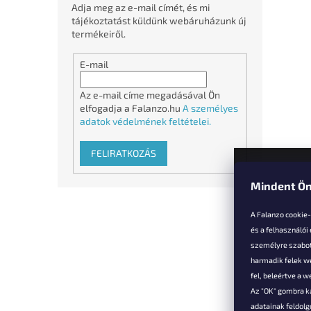
Adja meg az e-mail címét, és mi
tájékoztatást küldünk webáruházunk új
termékeiről.
E-mail
Az e-mail címe megadásával Ön
elfogadja a Falanzo.hu
A személyes
adatok védelmének feltételei.
FELIRATKOZÁS
Mindent Ön
L
á
A Falanzo cookie
b
és a felhasználói
l
személyre szabot
é
harmadik felek we
Vevőkne
c
fel, beleértve a 
Az "OK" gombra k
Hűségked
adatainak feldol
Szállítás é