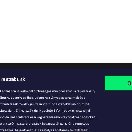
re szabunk
-kat használ a weboldal biztonságos működéséhez, a teljesítmény
 élmény ellenőrzéséhez, valamint a lényeges tartalmak és a
t hirdetések további javításához mind a weboldalunkon, mind
boldalain. Ehhez az általunk gyűjtött információkat használjuk
k
weboldal használatára és a végberendezésekre vonatkozó adatokat.
attintva Ön hozzájárul a sütik használatához az Ön személyes
vezmények
gozásához, beleértve az Ön személyes adatainak továbbítását
s fizetés