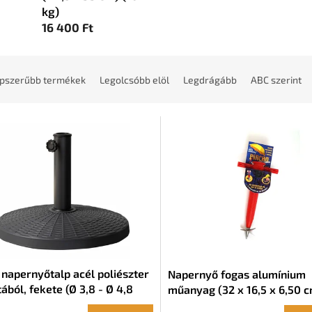
kg)
16 400 Ft
pszerűbb termékek
Legolcsóbb elöl
Legdrágább
ABC szerint
 napernyőtalp acél poliészter
Napernyő fogas alumínium
ából, fekete (Ø 3,8 - Ø 4,8
műanyag (32 x 16,5 x 6,50 c
44,5 x 33 cm) (10 kg)