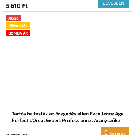
BŐVEBBEN
5 610 Ft
Akció
Kiárusítás
BOMBA ÁR
Tartós hajfesték az öregedés ellen Excellence Age
Perfect L'Oreal Expert Professionnel Aranyszőke -
gyöngyház
Kosárba