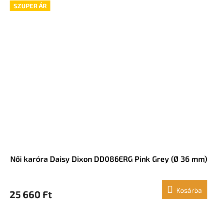
SZUPER ÁR
Női karóra Daisy Dixon DD086ERG Pink Grey (Ø 36 mm)
Kosárba
25 660 Ft