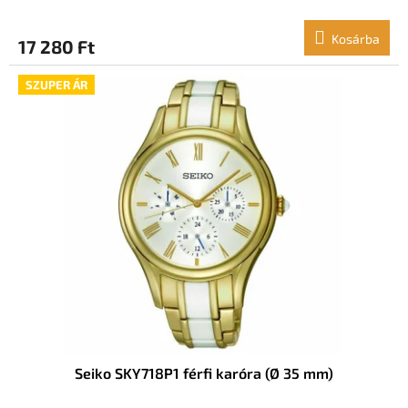
Kosárba
17 280 Ft
SZUPER ÁR
Seiko SKY718P1 férfi karóra (Ø 35 mm)