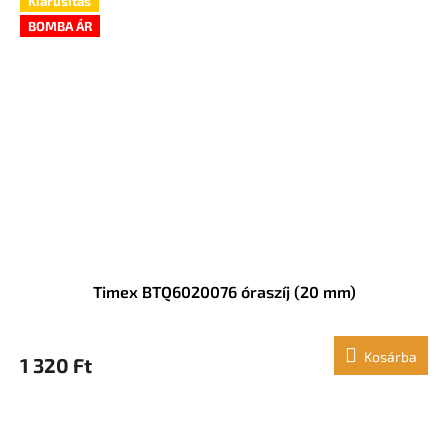
Kiárusítás
BOMBA ÁR
Timex BTQ6020076 óraszíj (20 mm)
Kosárba
1 320 Ft