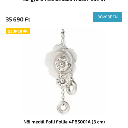
BŐVEBBEN
35 690 Ft
SZUPER ÁR
Női medál Folli Follie 4P8S001A (3 cm)