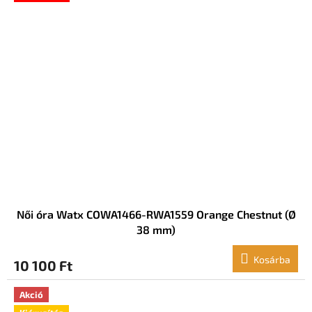
Női óra Watx COWA1466-RWA1559 Orange Chestnut (Ø
38 mm)
Kosárba
10 100 Ft
Akció