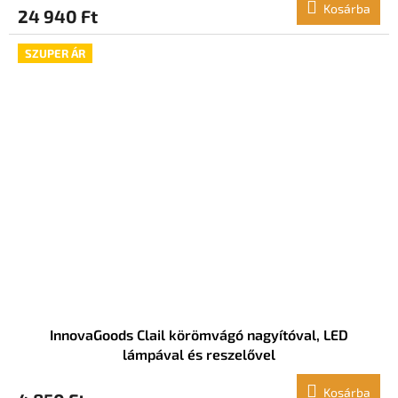
Kosárba
24 940 Ft
SZUPER ÁR
InnovaGoods Clail körömvágó nagyítóval, LED
lámpával és reszelővel
Kosárba