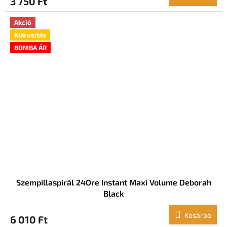
3 750 Ft
Akció
Kiárusítás
BOMBA ÁR
Szempillaspirál 24Ore Instant Maxi Volume Deborah
Black
Kosárba
6 010 Ft