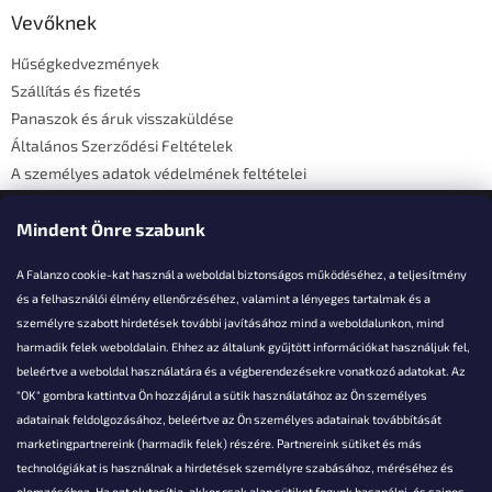
l
Vevőknek
é
Hűségkedvezmények
c
Szállítás és fizetés
Panaszok és áruk visszaküldése
Általános Szerződési Feltételek
A személyes adatok védelmének feltételei
Elérhetőségi adatok
Mindent Önre szabunk
A Falanzo cookie-kat használ a weboldal biztonságos működéséhez, a teljesítmény
és a felhasználói élmény ellenőrzéséhez, valamint a lényeges tartalmak és a
személyre szabott hirdetések további javításához mind a weboldalunkon, mind
Akarsz kérdezni valamit?
harmadik felek weboldalain. Ehhez az általunk gyűjtött információkat használjuk fel,
beleértve a weboldal használatára és a végberendezésekre vonatkozó adatokat. Az
info@falanzo.hu
"OK" gombra kattintva Ön hozzájárul a sütik használatához az Ön személyes
adatainak feldolgozásához, beleértve az Ön személyes adatainak továbbítását
marketingpartnereink (harmadik felek) részére. Partnereink sütiket és más
technológiákat is használnak a hirdetések személyre szabásához, méréséhez és
elemzéséhez. Ha ezt elutasítja, akkor csak alap sütiket fogunk használni, és sajnos