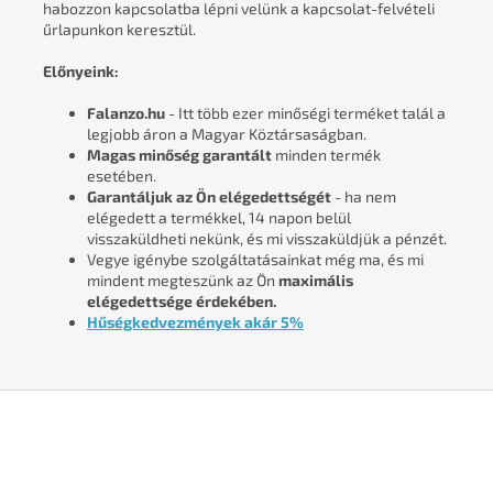
habozzon kapcsolatba lépni velünk a kapcsolat-felvételi
űrlapunkon keresztül.
Előnyeink:
Falanzo.hu
- Itt több ezer minőségi terméket talál a
legjobb áron a Magyar Köztársaságban.
Magas minőség garantált
minden termék
esetében.
Garantáljuk az Ön elégedettségét
- ha nem
elégedett a termékkel, 14 napon belül
visszaküldheti nekünk, és mi visszaküldjük a pénzét.
Vegye igénybe szolgáltatásainkat még ma, és mi
mindent megteszünk az Ön
maximális
elégedettsége érdekében.
Hűségkedvezmények akár 5%
L
á
b