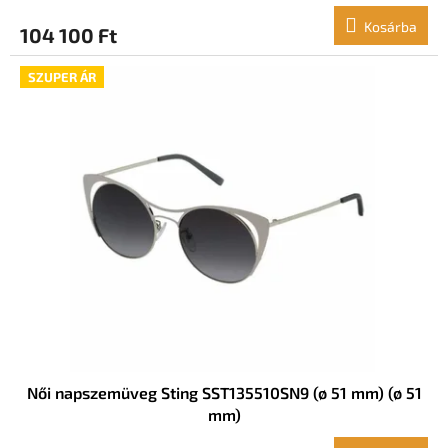
Kosárba
104 100 Ft
SZUPER ÁR
Női napszemüveg Sting SST135510SN9 (ø 51 mm) (ø 51
mm)