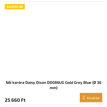
SZUPER ÁR
Női karóra Daisy Dixon DD086UG Gold Grey Blue (Ø 36
mm)
Kosárba
25 660 Ft