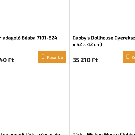
r adagoló Béaba 7101-824
Gabby's Dollhouse Gyereksz
x 52 x 42 cm)
Kosárba
K
40 Ft
35 210 Ft
ton egyedi táska rózsaszín
Táska Mickey Mouse Clubh