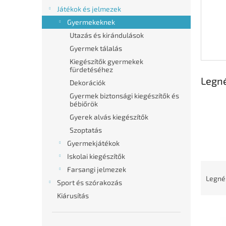
l
Játékok és jelmezek
Gyermekeknek
Utazás és kirándulások
Gyermek tálalás
Kiegészítők gyermekek
fürdetéséhez
Legn
Dekorációk
Gyermek biztonsági kiegészítők és
bébiőrök
Gyerek alvás kiegészítők
Szoptatás
Gyermekjátékok
Iskolai kiegészítők
T
Farsangi jelmezek
e
Legné
Sport és szórakozás
r
Kiárusítás
m
T
é
e
k