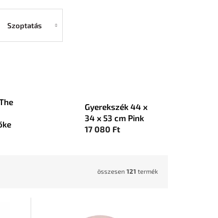
Szoptatás
The
Gyerekszék 44 x
34 x 53 cm Pink
őke
17 080 Ft
összesen
121
termék