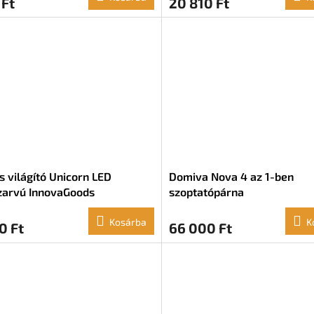
 Ft
20 810 Ft
s világító Unicorn LED
Domiva Nova 4 az 1-ben
zarvú InnovaGoods
szoptatópárna
Kosárba
K
0 Ft
66 000 Ft