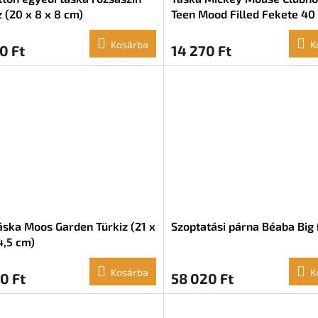
z (20 x 8 x 8 cm)
Teen Mood Filled Fekete 40 
17 cm
Kosárba
K
0 Ft
14 270 Ft
áska Moos Garden Türkiz (21 x
Szoptatási párna Béaba Big
4,5 cm)
Kosárba
K
0 Ft
58 020 Ft