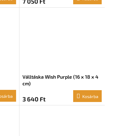
7 050 Ft
Válltáska Wish Purple (16 x 18 x 4
cm)
osárba
Kosárba
3 640 Ft