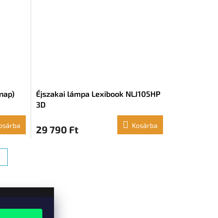
nap)
Éjszakai lámpa Lexibook NLJ105HP
3D
osárba
Kosárba
29 790 Ft