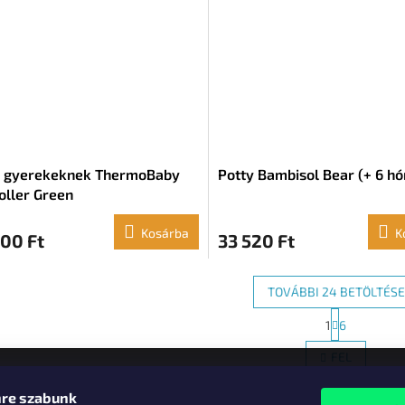
y gyerekeknek ThermoBaby
Potty Bambisol Bear (+ 6 hó
oller Green
Kosárba
K
00 Ft
33 520 Ft
TOVÁBBI 24 BETÖLTÉSE
L
1
6
L
a
p
i
FEL
o
s
z
t
á
re szabunk
a