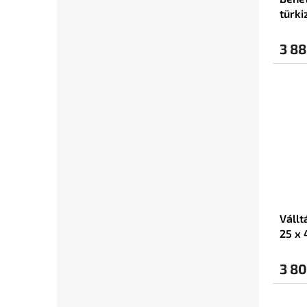
türki
3 88
Vállt
25 x 
3 80