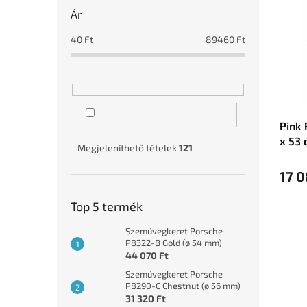
r
e
Ár
m
k
é
r
40
Ft
89460
Ft
k
e
e
n
k
d
l
e
i
z
Pink 
s
é
x 53 
t
s
Megjeleníthető tételek
121
á
e
j
17 0
a
Top 5 termék
Szemüvegkeret Porsche
P8322-B Gold (ø 54 mm)
44 070 Ft
Szemüvegkeret Porsche
P8290-C Chestnut (ø 56 mm)
31 320 Ft