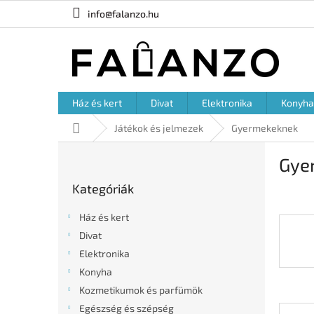
Ugrás
info@falanzo.hu
a
fő
tartalomhoz
Ház és kert
Divat
Elektronika
Konyha
Kezdőlap
Játékok és jelmezek
Gyermekeknek
O
Gye
l
Kategóriák
d
Kategóriák
átugrása
a
l
Ház és kert
s
Divat
ó
Elektronika
p
a
Konyha
n
Kozmetikumok és parfümök
e
Egészség és szépség