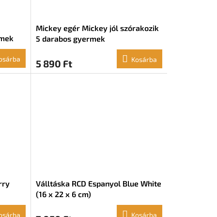
Mickey egér Mickey jól szórakozik
rmek
5 darabos gyermek
étkezőgarnitúra
osárba
Kosárba
5 890 Ft
rry
Válltáska RCD Espanyol Blue White
(16 x 22 x 6 cm)
osárba
Kosárba