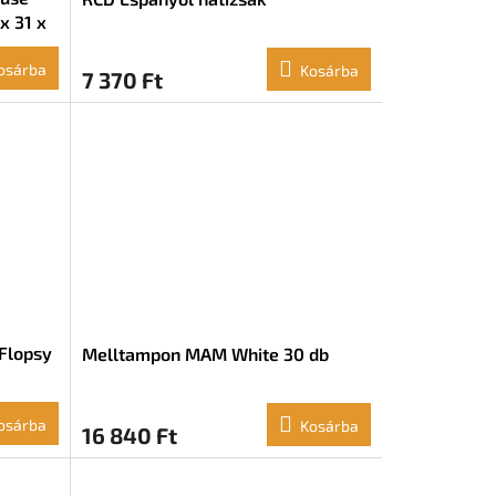
x 31 x
osárba
Kosárba
7 370 Ft
 Flopsy
Melltampon MAM White 30 db
osárba
Kosárba
16 840 Ft