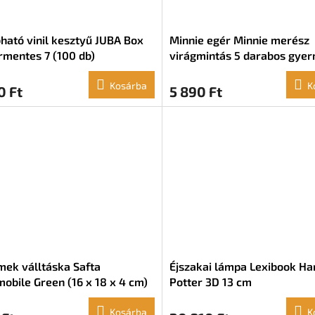
ható vinil kesztyű JUBA Box
Minnie egér Minnie merész
mentes 7 (100 db)
virágmintás 5 darabos gye
étkezőgarnitúra
Kosárba
K
0 Ft
5 890 Ft
ek válltáska Safta
Éjszakai lámpa Lexibook Ha
obile Green (16 x 18 x 4 cm)
Potter 3D 13 cm
Kosárba
K