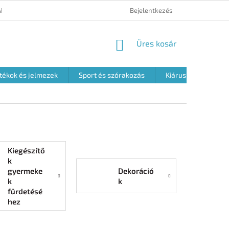
ÁRUK VISSZAKÜLDÉSE
ÁLTALÁNOS SZERZŐDÉSI FELTÉTELEK
Bejelentkezés
A S
KOSÁR
Üres kosár
tékok és jelmezek
Sport és szórakozás
Kiárusítás
Kiegészítő
k
Dekoráció
gyermeke
k
k
fürdetésé
hez