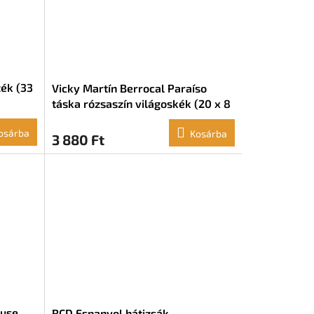
ék (33
Vicky Martín Berrocal Paraíso
táska rózsaszín világoskék (20 x 8
x 8 cm)
osárba
Kosárba
3 880 Ft
ouse
RCD Espanyol hátizsák