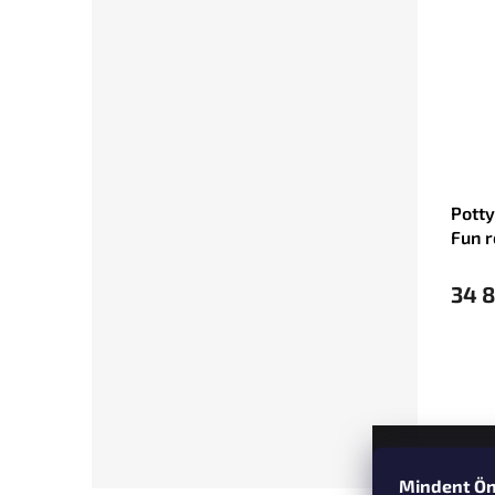
Pott
Fun r
34 8
Mindent Ön