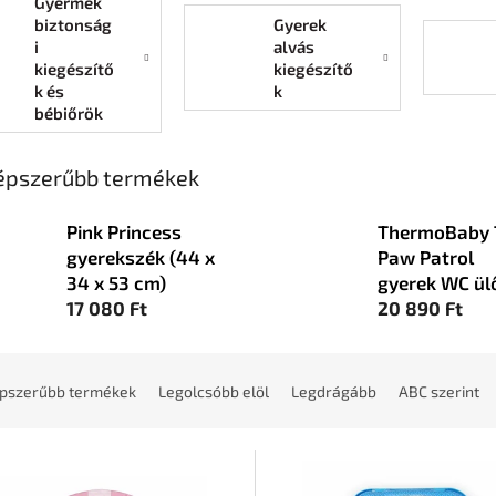
Gyermek
biztonság
Gyerek
i
alvás
kiegészítő
kiegészítő
k és
k
bébiőrök
épszerűbb termékek
Pink Princess
ThermoBaby 
gyerekszék (44 x
Paw Patrol
34 x 53 cm)
gyerek WC ül
17 080 Ft
20 890 Ft
pszerűbb termékek
Legolcsóbb elöl
Legdrágább
ABC szerint