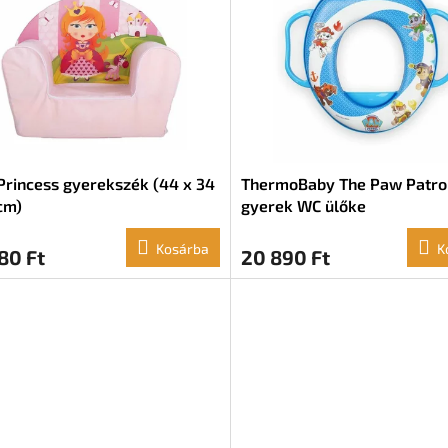
Princess gyerekszék (44 x 34
ThermoBaby The Paw Patro
cm)
gyerek WC ülőke
Kosárba
K
80 Ft
20 890 Ft