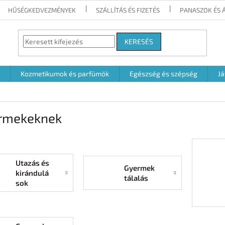
HŰSÉGKEDVEZMÉNYEK
SZÁLLÍTÁS ÉS FIZETÉS
PANASZOK ÉS 
KERESÉS
Kozmetikumok és parfümök
Egészség és szépség
Já
rmekeknek
Utazás és
Gyermek
kirándulá
tálalás
sok