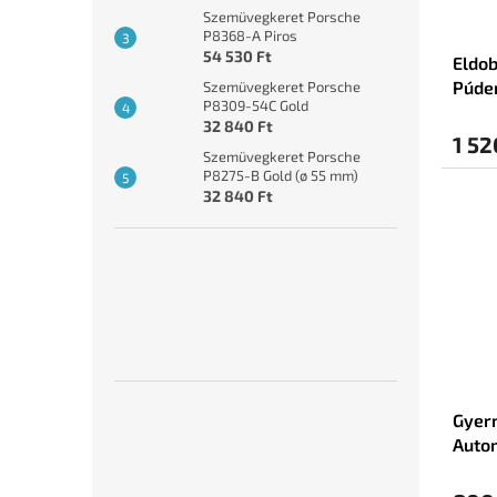
Szemüvegkeret Porsche
P8368-A Piros
54 530 Ft
Eldob
Púder
Szemüvegkeret Porsche
P8309-54C Gold
32 840 Ft
1 52
Szemüvegkeret Porsche
P8275-B Gold (ø 55 mm)
32 840 Ft
Gyerm
Autom