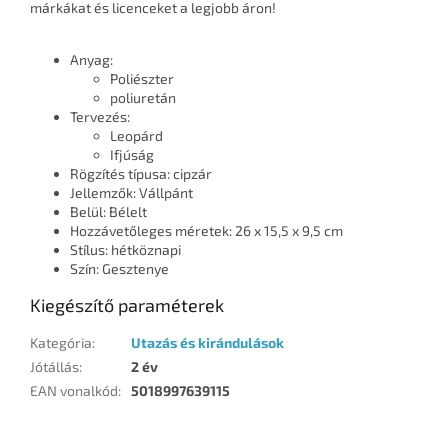
márkákat és licenceket a legjobb áron!
Anyag:
Poliészter
poliuretán
Tervezés:
Leopárd
Ifjúság
Rögzítés típusa: cipzár
Jellemzők: Vállpánt
Belül: Bélelt
Hozzávetőleges méretek: 26 x 15,5 x 9,5 cm
Stílus: hétköznapi
Szín: Gesztenye
Kiegészítő paraméterek
Kategória
:
Utazás és kirándulások
Jótállás
:
2 év
EAN vonalkód
:
5018997639115