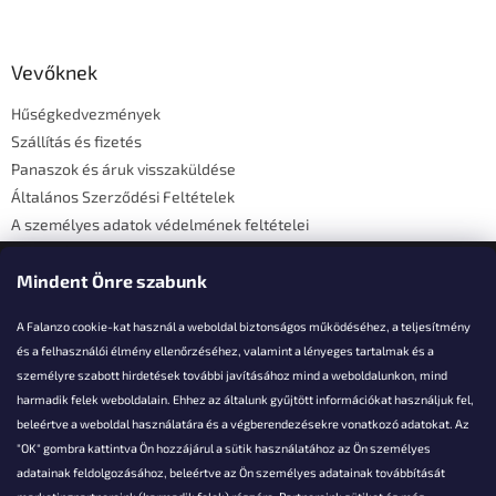
L
á
b
l
Vevőknek
é
Hűségkedvezmények
c
Szállítás és fizetés
Panaszok és áruk visszaküldése
Általános Szerződési Feltételek
A személyes adatok védelmének feltételei
Elérhetőségi adatok
Mindent Önre szabunk
A Falanzo cookie-kat használ a weboldal biztonságos működéséhez, a teljesítmény
és a felhasználói élmény ellenőrzéséhez, valamint a lényeges tartalmak és a
személyre szabott hirdetések további javításához mind a weboldalunkon, mind
Akarsz kérdezni valamit?
harmadik felek weboldalain. Ehhez az általunk gyűjtött információkat használjuk fel,
beleértve a weboldal használatára és a végberendezésekre vonatkozó adatokat. Az
info@falanzo.hu
"OK" gombra kattintva Ön hozzájárul a sütik használatához az Ön személyes
adatainak feldolgozásához, beleértve az Ön személyes adatainak továbbítását