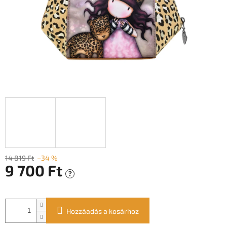
14 819 Ft
–34 %
9 700 Ft
?
Egységár:
Hozzáadás a kosárhoz