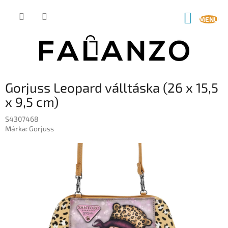
Ugrás
a
KOSÁR
fő
tartalomhoz
Gorjuss Leopard válltáska (26 x 15,5
x 9,5 cm)
S4307468
Márka:
Gorjuss