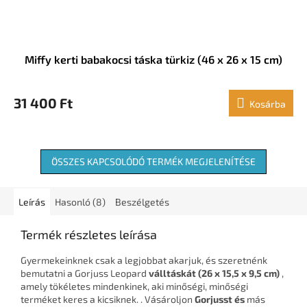
Miffy kerti babakocsi táska türkiz (46 x 26 x 15 cm)
31 400 Ft
Kosárba
ÖSSZES KAPCSOLÓDÓ TERMÉK MEGJELENÍTÉSE
Leírás
Hasonló (8)
Beszélgetés
Termék részletes leírása
Gyermekeinknek csak a legjobbat akarjuk, és szeretnénk
bemutatni a Gorjuss Leopard
válltáskát
(26 x 15,5 x 9,5 cm)
,
amely tökéletes mindenkinek, aki minőségi, minőségi
terméket keres a kicsiknek. . Vásároljon
Gorjusst és
más