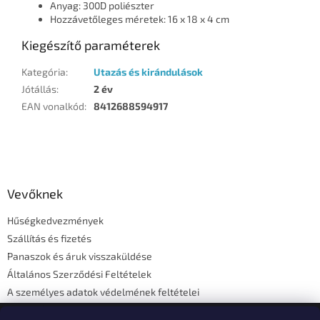
Anyag: 300D poliészter
Hozzávetőleges méretek: 16 x 18 x 4 cm
Kiegészítő paraméterek
Kategória
:
Utazás és kirándulások
Jótállás
:
2 év
EAN vonalkód
:
8412688594917
L
á
b
l
Vevőknek
é
Hűségkedvezmények
c
Szállítás és fizetés
Panaszok és áruk visszaküldése
Általános Szerződési Feltételek
A személyes adatok védelmének feltételei
Elérhetőségi adatok