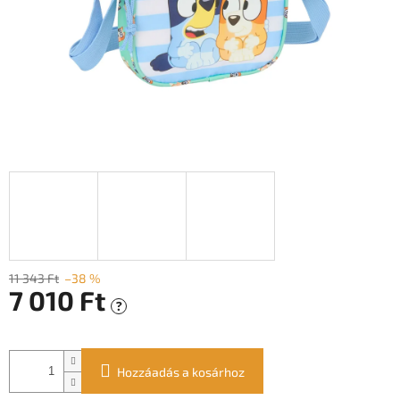
11 343 Ft
–38 %
7 010 Ft
?
Egységár:
Hozzáadás a kosárhoz