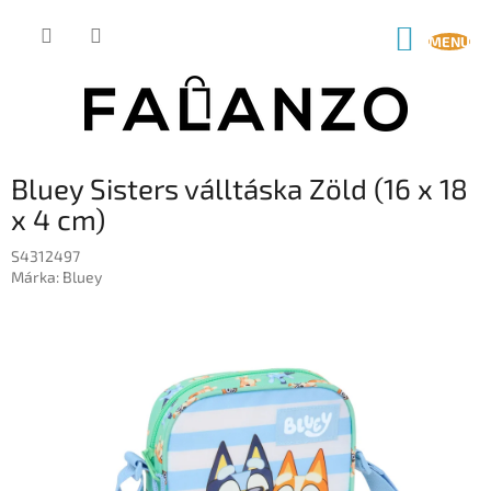
Ugrás
a
KOSÁR
fő
tartalomhoz
Bluey Sisters válltáska Zöld (16 x 18
x 4 cm)
S4312497
Márka:
Bluey