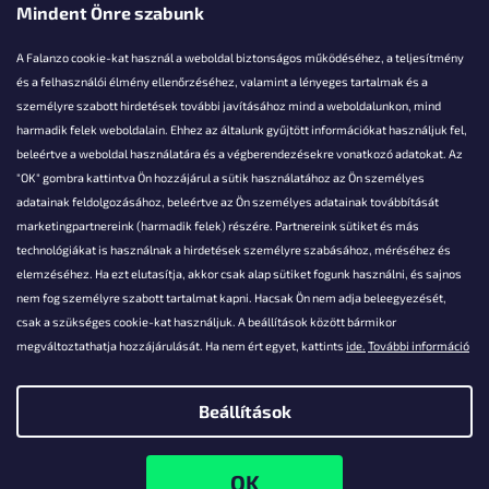
Mindent Önre szabunk
A Falanzo cookie-kat használ a weboldal biztonságos működéséhez, a teljesítmény
és a felhasználói élmény ellenőrzéséhez, valamint a lényeges tartalmak és a
személyre szabott hirdetések további javításához mind a weboldalunkon, mind
Akarsz kérdezni valamit?
harmadik felek weboldalain. Ehhez az általunk gyűjtött információkat használjuk fel,
beleértve a weboldal használatára és a végberendezésekre vonatkozó adatokat. Az
info@falanzo.hu
"OK" gombra kattintva Ön hozzájárul a sütik használatához az Ön személyes
adatainak feldolgozásához, beleértve az Ön személyes adatainak továbbítását
marketingpartnereink (harmadik felek) részére. Partnereink sütiket és más
technológiákat is használnak a hirdetések személyre szabásához, méréséhez és
elemzéséhez. Ha ezt elutasítja, akkor csak alap sütiket fogunk használni, és sajnos
nem fog személyre szabott tartalmat kapni. Hacsak Ön nem adja beleegyezését,
csak a szükséges cookie-kat használjuk. A beállítások között bármikor
megváltoztathatja hozzájárulását. Ha nem ért egyet, kattints
ide.
További információ
Beállítások
Shoptet készítette