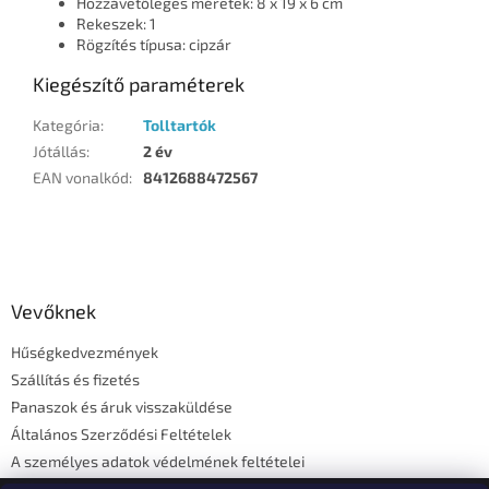
Hozzávetőleges méretek: 8 x 19 x 6 cm
Rekeszek: 1
Rögzítés típusa: cipzár
Kiegészítő paraméterek
Kategória
:
Tolltartók
Jótállás
:
2 év
EAN vonalkód
:
8412688472567
L
á
b
l
Vevőknek
é
Hűségkedvezmények
c
Szállítás és fizetés
Panaszok és áruk visszaküldése
Általános Szerződési Feltételek
A személyes adatok védelmének feltételei
Elérhetőségi adatok