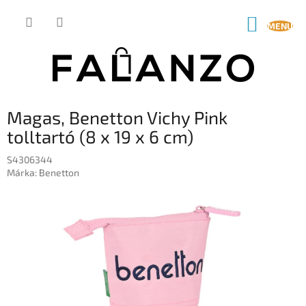
Ugrás
a
KOSÁR
fő
tartalomhoz
Magas, Benetton Vichy Pink
tolltartó (8 x 19 x 6 cm)
S4306344
Márka:
Benetton