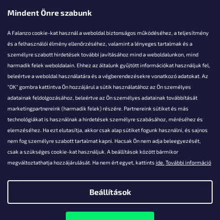
Mindent Önre szabunk
A Falanzo cookie-kat használ a weboldal biztonságos működéséhez, a teljesítmény
és a felhasználói élmény ellenőrzéséhez, valamint a lényeges tartalmak és a
személyre szabott hirdetések további javításához mind a weboldalunkon, mind
Akarsz kérdezni valamit?
harmadik felek weboldalain. Ehhez az általunk gyűjtött információkat használjuk fel,
beleértve a weboldal használatára és a végberendezésekre vonatkozó adatokat. Az
info@falanzo.hu
"OK" gombra kattintva Ön hozzájárul a sütik használatához az Ön személyes
adatainak feldolgozásához, beleértve az Ön személyes adatainak továbbítását
marketingpartnereink (harmadik felek) részére. Partnereink sütiket és más
technológiákat is használnak a hirdetések személyre szabásához, méréséhez és
elemzéséhez. Ha ezt elutasítja, akkor csak alap sütiket fogunk használni, és sajnos
nem fog személyre szabott tartalmat kapni. Hacsak Ön nem adja beleegyezését,
csak a szükséges cookie-kat használjuk. A beállítások között bármikor
megváltoztathatja hozzájárulását. Ha nem ért egyet, kattints
ide.
További információ
Beállítások
Shoptet készítette