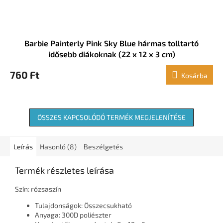
Barbie Painterly Pink Sky Blue hármas tolltartó
idősebb diákoknak (22 x 12 x 3 cm)
760 Ft
Kosárba
ÖSSZES KAPCSOLÓDÓ TERMÉK MEGJELENÍTÉSE
Leírás
Hasonló (8)
Beszélgetés
Termék részletes leírása
Szín: rózsaszín
Tulajdonságok: Összecsukható
Anyaga: 300D poliészter