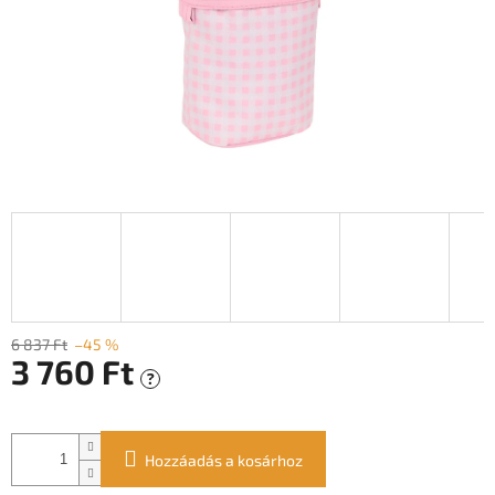
6 837 Ft
–45 %
3 760 Ft
?
Egységár:
Hozzáadás a kosárhoz