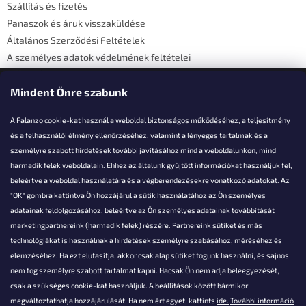
Szállítás és fizetés
Panaszok és áruk visszaküldése
Általános Szerződési Feltételek
A személyes adatok védelmének feltételei
Elérhetőségi adatok
Mindent Önre szabunk
A Falanzo cookie-kat használ a weboldal biztonságos működéséhez, a teljesítmény
és a felhasználói élmény ellenőrzéséhez, valamint a lényeges tartalmak és a
személyre szabott hirdetések további javításához mind a weboldalunkon, mind
Akarsz kérdezni valamit?
harmadik felek weboldalain. Ehhez az általunk gyűjtött információkat használjuk fel,
beleértve a weboldal használatára és a végberendezésekre vonatkozó adatokat. Az
info@falanzo.hu
"OK" gombra kattintva Ön hozzájárul a sütik használatához az Ön személyes
adatainak feldolgozásához, beleértve az Ön személyes adatainak továbbítását
marketingpartnereink (harmadik felek) részére. Partnereink sütiket és más
technológiákat is használnak a hirdetések személyre szabásához, méréséhez és
elemzéséhez. Ha ezt elutasítja, akkor csak alap sütiket fogunk használni, és sajnos
nem fog személyre szabott tartalmat kapni. Hacsak Ön nem adja beleegyezését,
csak a szükséges cookie-kat használjuk. A beállítások között bármikor
megváltoztathatja hozzájárulását. Ha nem ért egyet, kattints
ide.
További információ