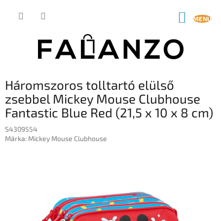
Ugrás
a
KOSÁR
fő
tartalomhoz
Háromszoros tolltartó elülső
zsebbel Mickey Mouse Clubhouse
Fantastic Blue Red (21,5 x 10 x 8 cm)
S4309554
Márka:
Mickey Mouse Clubhouse