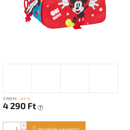
7 791 Ft
–44 %
4 290 Ft
?
Egységár:
Hozzáadás a kosárhoz