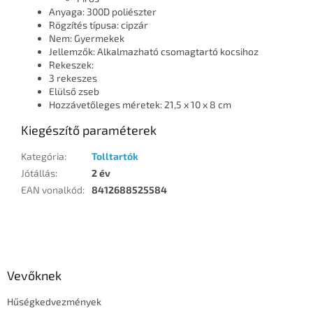
Anyaga: 300D poliészter
Rögzítés típusa: cipzár
Nem: Gyermekek
Jellemzők: Alkalmazható csomagtartó kocsihoz
Rekeszek:
3 rekeszes
Elülső zseb
Hozzávetőleges méretek: 21,5 x 10 x 8 cm
Kiegészítő paraméterek
Kategória
:
Tolltartók
Jótállás
:
2 év
EAN vonalkód
:
8412688525584
L
á
b
l
Vevőknek
é
Hűségkedvezmények
c