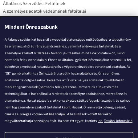
Általános Szerződési Feltételek
A személyes adatok védelmének feltételei
Elérhetőségi adatok
Mindent Önre szabunk
A Falanzo cookie-kat használ a weboldal biztonságos működéséhez, a teljesítmény
és a felhasználói élmény ellenőrzéséhez, valamint a lényeges tartalmak és a
személyre szabott hirdetések további javításához mind a weboldalunkon, mind
Akarsz kérdezni valamit?
harmadik felek weboldalain. Ehhez az általunk gyűjtött információkat használjuk fel,
beleértve a weboldal használatára és a végberendezésekre vonatkozó adatokat. Az
info@falanzo.hu
"OK" gombra kattintva Ön hozzájárul a sütik használatához az Ön személyes
adatainak feldolgozásához, beleértve az Ön személyes adatainak továbbítását
marketingpartnereink (harmadik felek) részére. Partnereink sütiket és más
technológiákat is használnak a hirdetések személyre szabásához, méréséhez és
elemzéséhez. Ha ezt elutasítja, akkor csak alap sütiket fogunk használni, és sajnos
nem fog személyre szabott tartalmat kapni. Hacsak Ön nem adja beleegyezését,
csak a szükséges cookie-kat használjuk. A beállítások között bármikor
megváltoztathatja hozzájárulását. Ha nem ért egyet, kattints
ide.
További információ