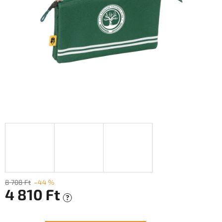
8 708 Ft
–44 %
4 810 Ft
?
Egységár: