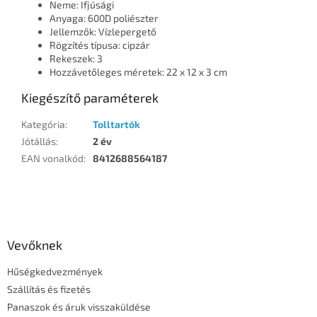
Neme: Ifjúsági
Anyaga: 600D poliészter
Jellemzők: Vízlepergető
Rögzítés típusa: cipzár
Rekeszek: 3
Hozzávetőleges méretek: 22 x 12 x 3 cm
Kiegészítő paraméterek
Kategória
:
Tolltartók
Jótállás
:
2 év
EAN vonalkód
:
8412688564187
L
á
b
l
Vevőknek
é
Hűségkedvezmények
c
Szállítás és fizetés
Panaszok és áruk visszaküldése