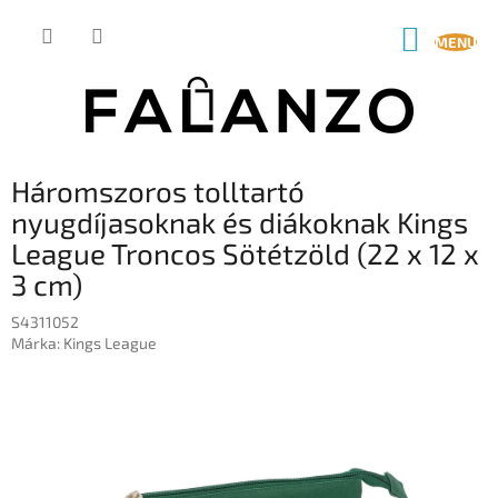
Ugrás
a
KOSÁR
fő
tartalomhoz
Háromszoros tolltartó
nyugdíjasoknak és diákoknak Kings
League Troncos Sötétzöld (22 x 12 x
3 cm)
S4311052
Márka:
Kings League