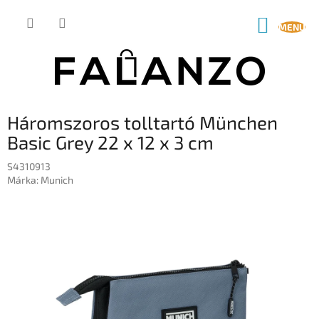
Ugrás
a
KOSÁR
fő
tartalomhoz
Háromszoros tolltartó München
Basic Grey 22 x 12 x 3 cm
S4310913
Márka:
Munich