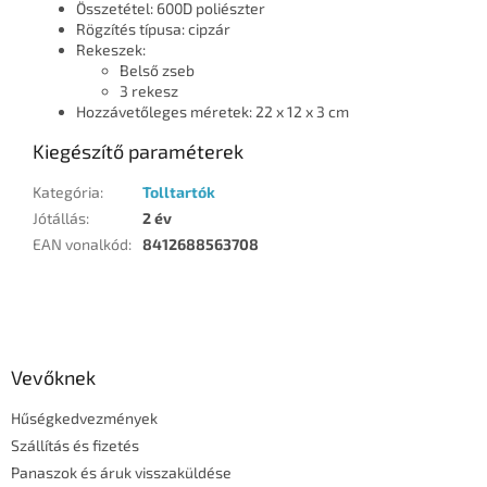
Összetétel: 600D poliészter
Rögzítés típusa: cipzár
Rekeszek:
Belső zseb
3 rekesz
Hozzávetőleges méretek: 22 x 12 x 3 cm
Kiegészítő paraméterek
Kategória
:
Tolltartók
Jótállás
:
2 év
EAN vonalkód
:
8412688563708
L
á
b
l
Vevőknek
é
Hűségkedvezmények
c
Szállítás és fizetés
Panaszok és áruk visszaküldése