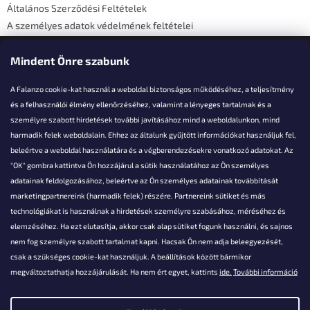
Általános Szerződési Feltételek
A személyes adatok védelmének feltételei
Elérhetőségi adatok
Mindent Önre szabunk
A Falanzo cookie-kat használ a weboldal biztonságos működéséhez, a teljesítmény
és a felhasználói élmény ellenőrzéséhez, valamint a lényeges tartalmak és a
személyre szabott hirdetések további javításához mind a weboldalunkon, mind
Akarsz kérdezni valamit?
harmadik felek weboldalain. Ehhez az általunk gyűjtött információkat használjuk fel,
beleértve a weboldal használatára és a végberendezésekre vonatkozó adatokat. Az
info@falanzo.hu
"OK" gombra kattintva Ön hozzájárul a sütik használatához az Ön személyes
adatainak feldolgozásához, beleértve az Ön személyes adatainak továbbítását
marketingpartnereink (harmadik felek) részére. Partnereink sütiket és más
technológiákat is használnak a hirdetések személyre szabásához, méréséhez és
elemzéséhez. Ha ezt elutasítja, akkor csak alap sütiket fogunk használni, és sajnos
nem fog személyre szabott tartalmat kapni. Hacsak Ön nem adja beleegyezését,
csak a szükséges cookie-kat használjuk. A beállítások között bármikor
megváltoztathatja hozzájárulását. Ha nem ért egyet, kattints
ide.
További információ