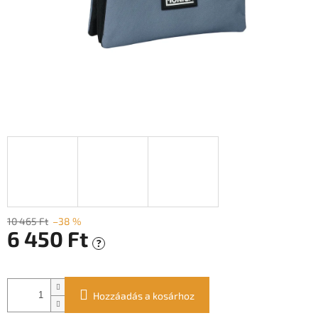
10 465 Ft
–38 %
6 450 Ft
?
Egységár:
Hozzáadás a kosárhoz