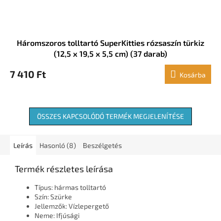
Háromszoros tolltartó SuperKitties rózsaszín türkiz
(12,5 x 19,5 x 5,5 cm) (37 darab)
7 410 Ft
Kosárba
ÖSSZES KAPCSOLÓDÓ TERMÉK MEGJELENÍTÉSE
Leírás
Hasonló (8)
Beszélgetés
Termék részletes leírása
Típus: hármas tolltartó
Szín: Szürke
Jellemzők: Vízlepergető
Neme: Ifjúsági