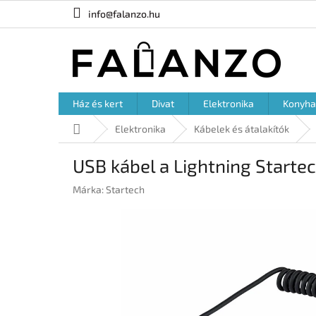
Ugrás
info@falanzo.hu
a
fő
tartalomhoz
Ház és kert
Divat
Elektronika
Konyha
Kezdőlap
Elektronika
Kábelek és átalakítók
USB kábel a Lightning Star
Márka:
Startech