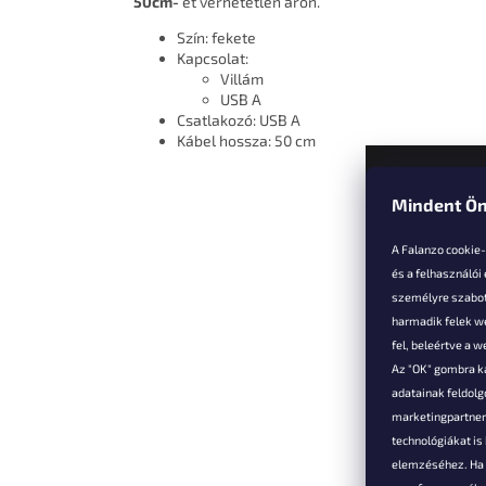
50cm-
et verhetetlen áron.
Szín: fekete
Kapcsolat:
Villám
USB A
Csatlakozó: USB A
Kábel hossza: 50 cm
Mindent Ön
L
á
A Falanzo cookie
b
és a felhasználói
l
személyre szabot
é
harmadik felek we
Vevőkne
c
fel, beleértve a 
Az "OK" gombra k
Hűségked
adatainak feldol
Szállítás é
marketingpartnere
Panaszok é
technológiákat i
visszaküld
elemzéséhez. Ha e
Általános 