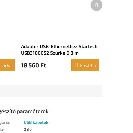
Következő
termék
Adapter USB-Ethernethez Startech
USB31000S2 Szürke 0,3 m
18 560 Ft
osárba
Kosárba
gészítő paraméterek
gória
:
USB kábelek
lás
:
2 év