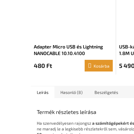
Adapter Micro USB és Lightning
USB-k
NANOCABLE 10.10.4100
1.8M U
480 Ft
5 490
Kosárba
Leírás
Hasonló (8)
Beszélgetés
Termék részletes leírása
Ha szenvedélyesen rajongsz
a számítógépekért és
ne maradj le a legkisebb részletekről sem, vásáro