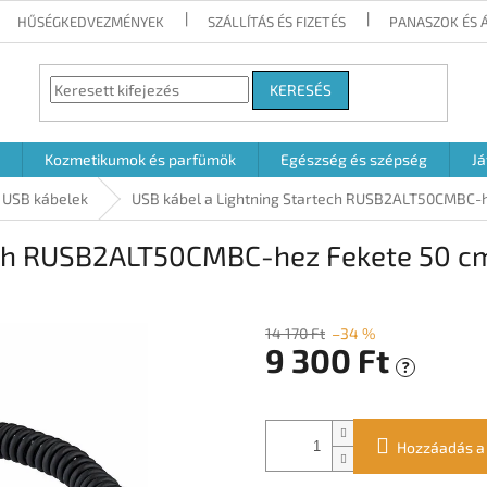
HŰSÉGKEDVEZMÉNYEK
SZÁLLÍTÁS ÉS FIZETÉS
PANASZOK ÉS 
KERESÉS
Kozmetikumok és parfümök
Egészség és szépség
Já
USB kábelek
USB kábel a Lightning Startech RUSB2ALT50CMBC-
tech RUSB2ALT50CMBC-hez Fekete 50 c
14 170 Ft
–34 %
9 300 Ft
?
Egységár:
Hozzáadás a