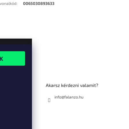
vonalkód
:
0065030893633
Akarsz kérdezni valamit?
info@falanzo.hu