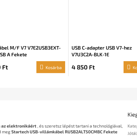
ábel M/F V7 V7E2USB3EXT-
USB C-adapter USB V7-hez
SB A Fekete
V7U3C2A-BLK-1E
 Ft
4 850 Ft
Kosárba
K
Kie
 az elektronikáért
, és szeretsz lépést tartani a technológiával,
Kate
ld meg
Startech USB-villámkábel RUSB2ALT50CMBC Fekete
Jótál