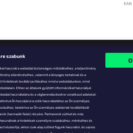
EAN 
re szabunk
-kat használ a weboldal biztonságos működéséhez, a teljesítmény
 élmény ellenőrzéséhez, valamint a lényeges tartalmak és a
t hirdetések további javításához mind a weboldalunkon, mind
boldalain. Ehhez az általunk gyűjtött információkat használjuk
k
weboldal használatára és a végberendezésekre vonatkozó adatokat.
attintva Ön hozzájárul a sütik használatához az Ön személyes
vezmények
gozásához, beleértve az Ön személyes adatainak továbbítását
s fizetés
ink (harmadik felek) részére. Partnereink sütiket és más
s áruk
s használnak a hirdetések személyre szabásához, méréséhez és
ése
zt elutasítja, akkor csak alap sütiket fogunk használni, és sajnos
Szerződési