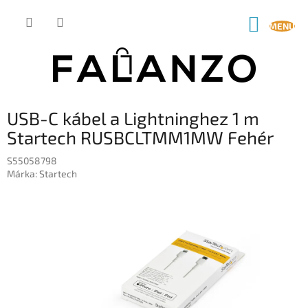
Ugrás
a
KOSÁR
fő
tartalomhoz
USB-C kábel a Lightninghez 1 m
Startech RUSBCLTMM1MW Fehér
S55058798
Márka:
Startech