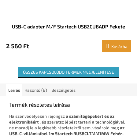
USB-C adapter M/F Startech USB2CUBADP Fekete
2 560 Ft
Kosárba
ÖSSZES KAPCSOLÓDÓ TERMÉK MEGJELENÍTÉSE
Leírás
Hasonló (8)
Beszélgetés
Termék részletes leírása
Ha szenvedélyesen rajongsz
a számítógépekért és az
elektronikáért
, és szeretsz lépést tartani a technológiával,
ne maradj le a legkisebb részletekről sem, vásárold meg
az
USB-C-villámkábel 1m Startech RUSBCLTMM1MW Fehér-