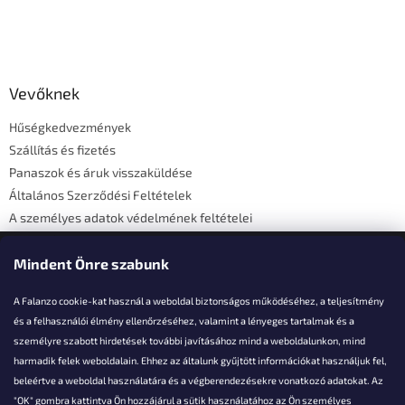
L
á
b
l
Vevőknek
é
Hűségkedvezmények
c
Szállítás és fizetés
Panaszok és áruk visszaküldése
Általános Szerződési Feltételek
A személyes adatok védelmének feltételei
Elérhetőségi adatok
Mindent Önre szabunk
A Falanzo cookie-kat használ a weboldal biztonságos működéséhez, a teljesítmény
és a felhasználói élmény ellenőrzéséhez, valamint a lényeges tartalmak és a
személyre szabott hirdetések további javításához mind a weboldalunkon, mind
Akarsz kérdezni valamit?
harmadik felek weboldalain. Ehhez az általunk gyűjtött információkat használjuk fel,
beleértve a weboldal használatára és a végberendezésekre vonatkozó adatokat. Az
info@falanzo.hu
"OK" gombra kattintva Ön hozzájárul a sütik használatához az Ön személyes