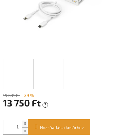
19 631 Ft
–29 %
13 750 Ft
?
Egységár:
Hozzáadás a kosárhoz