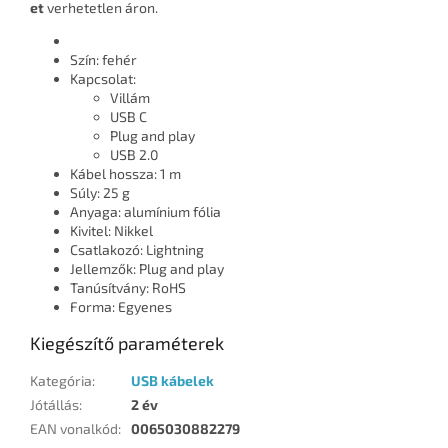
et
verhetetlen áron.
Szín: fehér
Kapcsolat:
Villám
USB C
Plug and play
USB 2.0
Kábel hossza: 1 m
Súly: 25 g
Anyaga: alumínium fólia
Kivitel: Nikkel
Csatlakozó: Lightning
Jellemzők: Plug and play
Tanúsítvány: RoHS
Forma: Egyenes
Kiegészítő paraméterek
Kategória
:
USB kábelek
Jótállás
:
2 év
EAN vonalkód
:
0065030882279