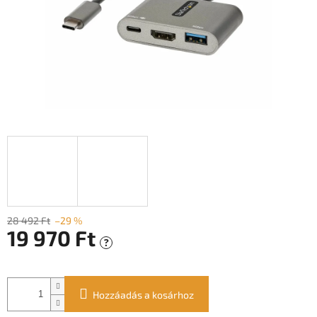
28 492 Ft
–29 %
19 970 Ft
?
Egységár:
Hozzáadás a kosárhoz