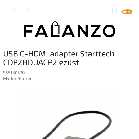
Ugrás
a
KOSÁR
fő
tartalomhoz
USB C-HDMI adapter Starttech
CDP2HDUACP2 ezüst
S55130570
Márka:
Startech