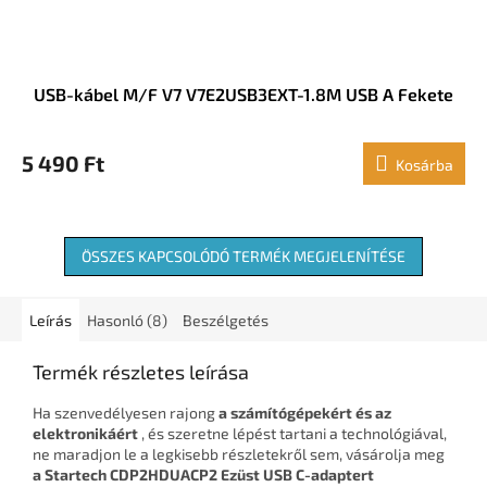
USB-kábel M/F V7 V7E2USB3EXT-1.8M USB A Fekete
5 490 Ft
Kosárba
ÖSSZES KAPCSOLÓDÓ TERMÉK MEGJELENÍTÉSE
Leírás
Hasonló (8)
Beszélgetés
Termék részletes leírása
Ha szenvedélyesen rajong
a számítógépekért és az
elektronikáért
, és szeretne lépést tartani a technológiával,
ne maradjon le a legkisebb részletekről sem, vásárolja meg
a Startech CDP2HDUACP2 Ezüst USB C-adaptert