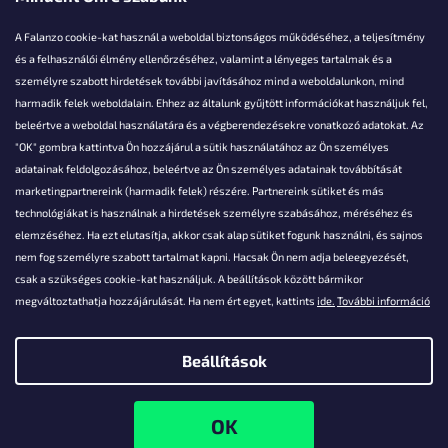
A Falanzo cookie-kat használ a weboldal biztonságos működéséhez, a teljesítmény
és a felhasználói élmény ellenőrzéséhez, valamint a lényeges tartalmak és a
személyre szabott hirdetések további javításához mind a weboldalunkon, mind
Akarsz kérdezni valamit?
harmadik felek weboldalain. Ehhez az általunk gyűjtött információkat használjuk fel,
beleértve a weboldal használatára és a végberendezésekre vonatkozó adatokat. Az
info@falanzo.hu
"OK" gombra kattintva Ön hozzájárul a sütik használatához az Ön személyes
adatainak feldolgozásához, beleértve az Ön személyes adatainak továbbítását
marketingpartnereink (harmadik felek) részére. Partnereink sütiket és más
technológiákat is használnak a hirdetések személyre szabásához, méréséhez és
elemzéséhez. Ha ezt elutasítja, akkor csak alap sütiket fogunk használni, és sajnos
nem fog személyre szabott tartalmat kapni. Hacsak Ön nem adja beleegyezését,
csak a szükséges cookie-kat használjuk. A beállítások között bármikor
megváltoztathatja hozzájárulását. Ha nem ért egyet, kattints
ide.
További információ
Beállítások
Shoptet készítette
Copyright 2026
Falanzo.hu
. Minden jog fenntartva.