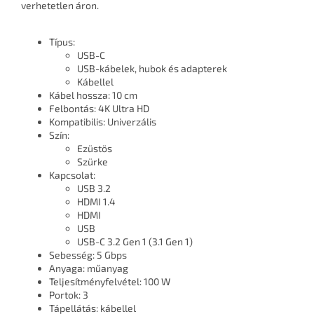
verhetetlen áron.
Típus:
USB-C
USB-kábelek, hubok és adapterek
Kábellel
Kábel hossza: 10 cm
Felbontás: 4K Ultra HD
Kompatibilis: Univerzális
Szín:
Ezüstös
Szürke
Kapcsolat:
USB 3.2
HDMI 1.4
HDMI
USB
USB-C 3.2 Gen 1 (3.1 Gen 1)
Sebesség: 5 Gbps
Anyaga: műanyag
Teljesítményfelvétel: 100 W
Portok: 3
Tápellátás: kábellel