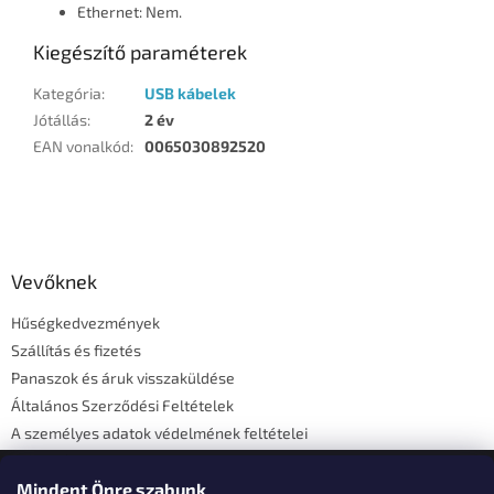
Ethernet: Nem.
Kiegészítő paraméterek
Kategória
:
USB kábelek
Jótállás
:
2 év
EAN vonalkód
:
0065030892520
L
á
b
l
Vevőknek
é
Hűségkedvezmények
c
Szállítás és fizetés
Panaszok és áruk visszaküldése
Általános Szerződési Feltételek
A személyes adatok védelmének feltételei
Elérhetőségi adatok
Mindent Önre szabunk