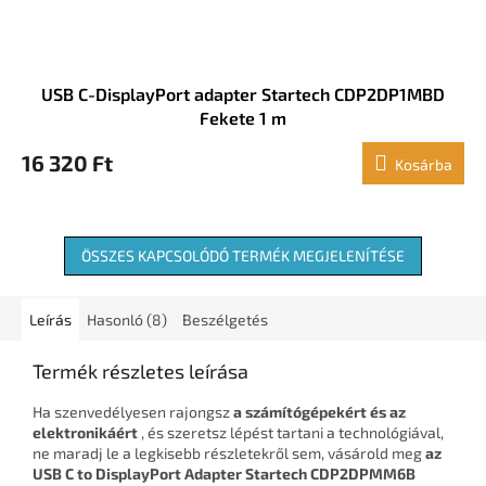
USB C-DisplayPort adapter Startech CDP2DP1MBD
Fekete 1 m
16 320 Ft
Kosárba
ÖSSZES KAPCSOLÓDÓ TERMÉK MEGJELENÍTÉSE
Leírás
Hasonló (8)
Beszélgetés
Termék részletes leírása
Ha szenvedélyesen rajongsz
a számítógépekért és az
elektronikáért
, és szeretsz lépést tartani a technológiával,
ne maradj le a legkisebb részletekről sem, vásárold meg
az
USB C to DisplayPort Adapter Startech CDP2DPMM6B