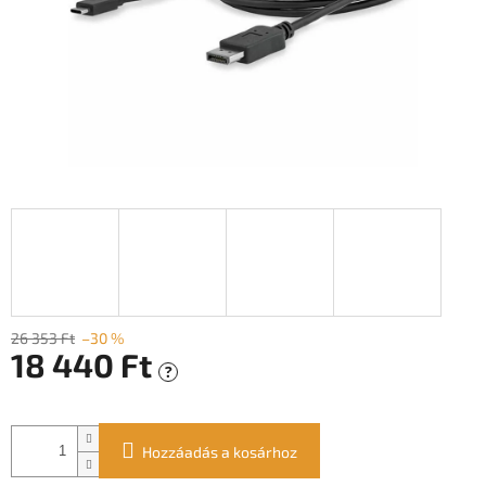
26 353 Ft
–30 %
18 440 Ft
?
Egységár:
Hozzáadás a kosárhoz