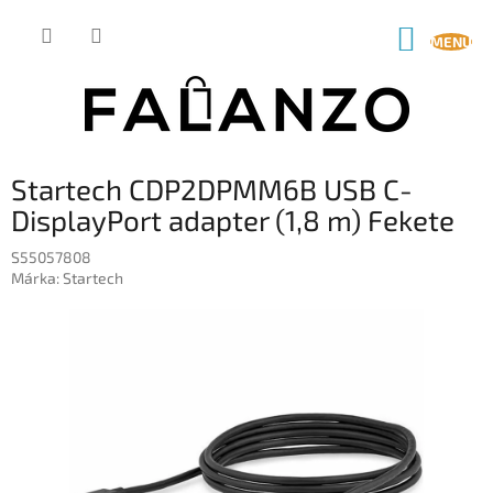
Ugrás
a
KOSÁR
fő
tartalomhoz
Startech CDP2DPMM6B USB C-
DisplayPort adapter (1,8 m) Fekete
S55057808
Márka:
Startech