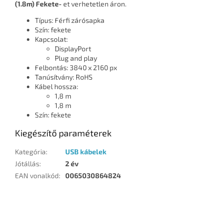
(1.8m) Fekete-
et verhetetlen áron.
Típus: Férfi zárósapka
Szín: fekete
Kapcsolat:
DisplayPort
Plug and play
Felbontás: 3840 x 2160 px
Tanúsítvány: RoHS
Kábel hossza:
1,8 m
1,8 m
Szín: fekete
Kiegészítő paraméterek
Kategória
:
USB kábelek
Jótállás
:
2 év
EAN vonalkód
:
0065030864824
L
á