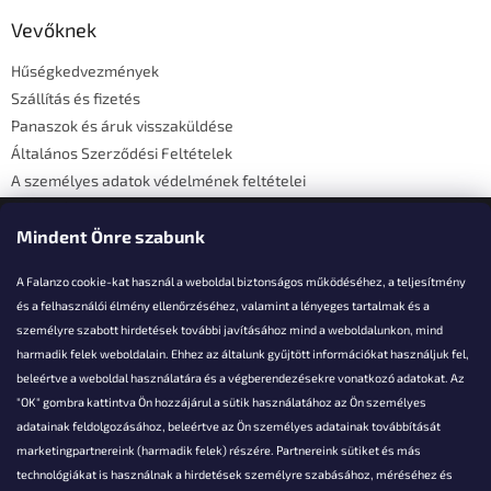
b
l
Vevőknek
é
Hűségkedvezmények
c
Szállítás és fizetés
Panaszok és áruk visszaküldése
Általános Szerződési Feltételek
A személyes adatok védelmének feltételei
Elérhetőségi adatok
Mindent Önre szabunk
A Falanzo cookie-kat használ a weboldal biztonságos működéséhez, a teljesítmény
és a felhasználói élmény ellenőrzéséhez, valamint a lényeges tartalmak és a
személyre szabott hirdetések további javításához mind a weboldalunkon, mind
Akarsz kérdezni valamit?
harmadik felek weboldalain. Ehhez az általunk gyűjtött információkat használjuk fel,
beleértve a weboldal használatára és a végberendezésekre vonatkozó adatokat. Az
info@falanzo.hu
"OK" gombra kattintva Ön hozzájárul a sütik használatához az Ön személyes
adatainak feldolgozásához, beleértve az Ön személyes adatainak továbbítását
marketingpartnereink (harmadik felek) részére. Partnereink sütiket és más
technológiákat is használnak a hirdetések személyre szabásához, méréséhez és