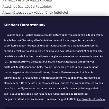
Panaszok és áruk visszaküldése
Általános Szerződési Feltételek
A személyes adatok védelmének feltételei
Elérhetőségi adatok
Mindent Önre szabunk
A Falanzo cookie-kat használ a weboldal biztonságos működéséhez, a teljesítmény
és a felhasználói élmény ellenőrzéséhez, valamint a lényeges tartalmak és a
személyre szabott hirdetések további javításához mind a weboldalunkon, mind
Akarsz kérdezni valamit?
harmadik felek weboldalain. Ehhez az általunk gyűjtött információkat használjuk fel,
beleértve a weboldal használatára és a végberendezésekre vonatkozó adatokat. Az
info@falanzo.hu
"OK" gombra kattintva Ön hozzájárul a sütik használatához az Ön személyes
adatainak feldolgozásához, beleértve az Ön személyes adatainak továbbítását
marketingpartnereink (harmadik felek) részére. Partnereink sütiket és más
technológiákat is használnak a hirdetések személyre szabásához, méréséhez és
elemzéséhez. Ha ezt elutasítja, akkor csak alap sütiket fogunk használni, és sajnos
nem fog személyre szabott tartalmat kapni. Hacsak Ön nem adja beleegyezését,
csak a szükséges cookie-kat használjuk. A beállítások között bármikor
megváltoztathatja hozzájárulását. Ha nem ért egyet, kattints
ide.
További információ