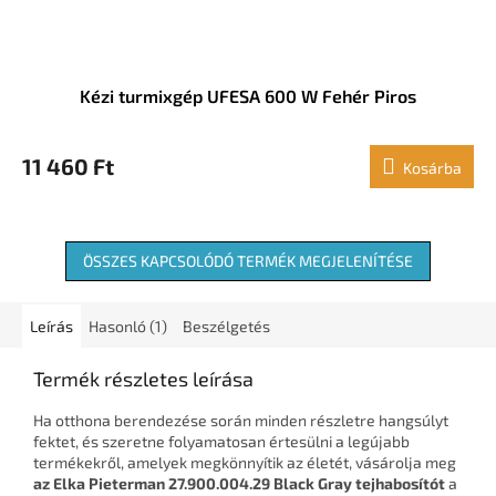
Kézi turmixgép UFESA 600 W Fehér Piros
11 460 Ft
Kosárba
ÖSSZES KAPCSOLÓDÓ TERMÉK MEGJELENÍTÉSE
Leírás
Hasonló (1)
Beszélgetés
Termék részletes leírása
Ha otthona berendezése során minden részletre hangsúlyt
fektet, és szeretne folyamatosan értesülni a legújabb
termékekről, amelyek megkönnyítik az életét, vásárolja meg
az Elka Pieterman 27.900.004.29 Black Gray tejhabosítót
a