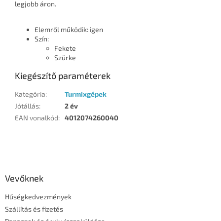
legjobb áron.
Elemről működik: igen
Szín:
Fekete
Szürke
Kiegészítő paraméterek
Kategória
:
Turmixgépek
Jótállás
:
2 év
EAN vonalkód
:
4012074260040
L
á
b
l
Vevőknek
é
Hűségkedvezmények
c
Szállítás és fizetés