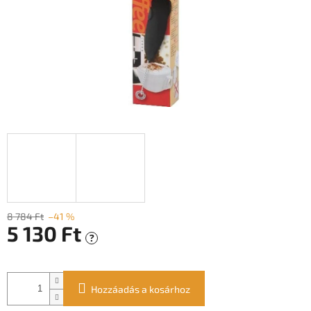
8 784 Ft
–41 %
5 130 Ft
?
Egységár:
Hozzáadás a kosárhoz