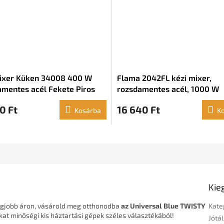
ixer Küken 34008 400 W
Flama 2042FL kézi mixer,
mentes acél Fekete Piros
rozsdamentes acél, 1000 W
0 Ft
16 640 Ft
Kosárba
K
Kie
egjobb áron, vásárold meg otthonodba
az Universal Blue TWISTY
Kate
kat minőségi kis háztartási gépek széles választékából!
Jótál