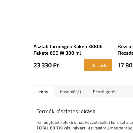
Asztali turmixgép Küken 38806
Kézi m
Fekete 600 W 800 ml
Rozsda
23 330 Ft
17 80
Kosárba
Leírás
Hasonló (1)
Beszélgetés
Termék részletes leírása
Ha megfelelő elektromos készülékeket keresel a l
TOTAL 80 779 kézi mixert
, és vásárolj más darabo