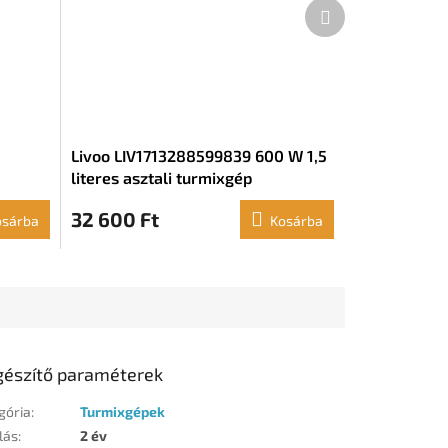
Következő
termék
Livoo LIV1713288599839 600 W 1,5
literes asztali turmixgép
32 600 Ft
osárba
Kosárba
gészítő paraméterek
gória
:
Turmixgépek
lás
:
2 év