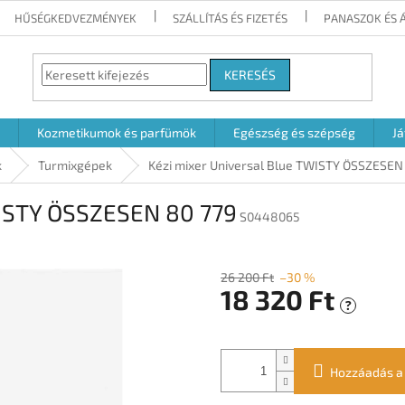
HŰSÉGKEDVEZMÉNYEK
SZÁLLÍTÁS ÉS FIZETÉS
PANASZOK ÉS 
KERESÉS
Kozmetikumok és parfümök
Egészség és szépség
Já
k
Turmixgépek
Kézi mixer Universal Blue TWISTY ÖSSZESEN
WISTY ÖSSZESEN 80 779
S0448065
26 200 Ft
–30 %
18 320 Ft
?
Egységár:
Hozzáadás a