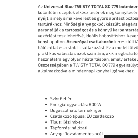
Az
Universal Blue
TWISTY TOTAL 80 779 botmixer
különféle receptek elkészítésének megkönnyítésér
nyújt,
amely sima keverést és gyors aprítást biztos
textúrákhoz. Minőségi anyagokból készült, elegán
garantálják a tartósságot és a könnyű karbantartá
vezérlést tesz lehetővé, ideális habosításhoz, keve
konyhapulton.
Az európai csatlakozón
keresztüli t
hálózattal és a stabil csatlakozást. Ez a modell ötvö
praktikus választás azok számára, akik megbízható
használatra egy olyan háztartásban, amely értékeli
Összességében a TWISTY TOTAL 80 779 egyensúlyt ké
alkalmazkodva a mindennapi konyhai igényekhez.
Szín: Fehér
Energiafogyasztás: 800 W
Dugaszolható termék: igen
Csatlakozó típusa: EU csatlakozó
Típus: Kézi mixer
Tápforrás: hálózati
Anyag: Rozsdamentes acél