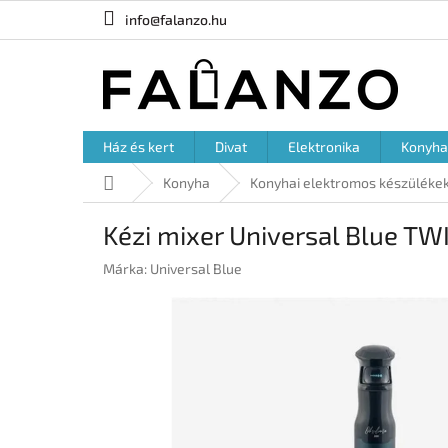
Ugrás
info@falanzo.hu
a
fő
tartalomhoz
Ház és kert
Divat
Elektronika
Konyha
Kezdőlap
Konyha
Konyhai elektromos készüléke
Kézi mixer Universal Blue T
Márka:
Universal Blue