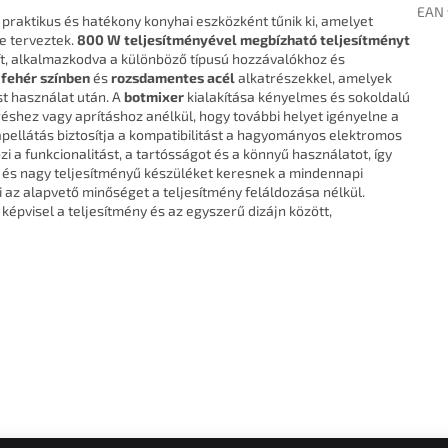
EAN 
praktikus és hatékony konyhai eszközként tűnik ki, amelyet
e terveztek.
800 W teljesítményével megbízható teljesítményt
ít, alkalmazkodva a különböző típusú hozzávalókhoz és
s
fehér színben
és
rozsdamentes acél
alkatrészekkel, amelyek
st használat után. A
botmixer
kialakítása kényelmes és sokoldalú
réshez vagy aprításhoz anélkül, hogy további helyet igényelne a
ápellátás biztosítja a kompatibilitást a hagyományos elektromos
zi a funkcionalitást, a tartósságot és a könnyű használatot, így
 és nagy teljesítményű készüléket keresnek a mindennapi
 az alapvető minőséget a teljesítmény feláldozása nélkül.
pvisel a teljesítmény és az egyszerű dizájn között,