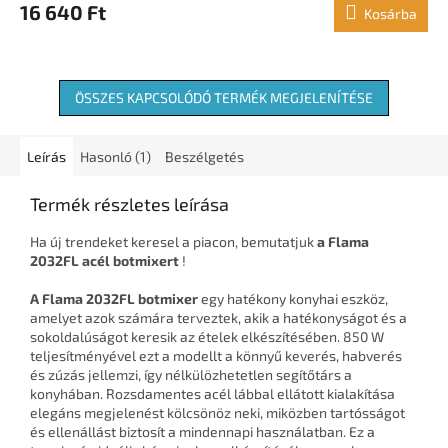
16 640 Ft
Kosárba
ÖSSZES KAPCSOLÓDÓ TERMÉK MEGJELENÍTÉSE
Leírás
Hasonló (1)
Beszélgetés
Termék részletes leírása
Ha új trendeket keresel a piacon, bemutatjuk
a Flama
2032FL acél botmixert
!
A Flama 2032FL botmixer
egy hatékony konyhai eszköz,
amelyet azok számára terveztek, akik a hatékonyságot és a
sokoldalúságot keresik az ételek elkészítésében. 850 W
teljesítményével ezt a modellt a könnyű keverés, habverés
és zúzás jellemzi, így nélkülözhetetlen segítőtárs a
konyhában. Rozsdamentes acél lábbal ellátott kialakítása
elegáns megjelenést kölcsönöz neki, miközben tartósságot
és ellenállást biztosít a mindennapi használatban. Ez a