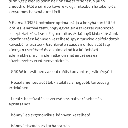
turmixgép ideális bárminek az elkészítéséhez, a puha
smoothie-któl a sűrűbb keverékekig, miközben hatékony és
kényelmes használatot kínál.
A Flama 2032FL botmixer optimalizálja a konyhában töltött
időt, és lehetővé teszi, hogy egyetlen eszközzel különböző
recepteket készítsen. Ergonomikus és könnyű kialakításának
köszönhetően könnyen kezelhető, így a turmixolási feladatok
kevésbé fárasztóak. Ezenkívül a rozsdamentes acél talp
könnyen tisztítható és alkalmazkodik a különböző
edényekhez, így minden alkalommal egységes és
következetes eredményt biztosít.
- 850 W teljesítmény az optimális konyhai teljesítményért
- Rozsdamentes acél lábkialakítás a nagyobb tartósság
érdekében
- Ideális hozzávalók keveréséhez, habveréséhez és
aprításához
- Könnyű és ergonomikus, könnyen kezelhető
- Könnyű tisztítás és karbantartás