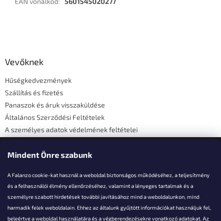
EAN vonalkód
:
5601545020277
L
á
b
l
Vevőknek
é
Hűségkedvezmények
c
Szállítás és fizetés
Panaszok és áruk visszaküldése
Általános Szerződési Feltételek
A személyes adatok védelmének feltételei
Elérhetőségi adatok
Mindent Önre szabunk
A Falanzo cookie-kat használ a weboldal biztonságos működéséhez, a teljesítmény
és a felhasználói élmény ellenőrzéséhez, valamint a lényeges tartalmak és a
személyre szabott hirdetések további javításához mind a weboldalunkon, mind
Akarsz kérdezni valamit?
harmadik felek weboldalain. Ehhez az általunk gyűjtött információkat használjuk fel,
beleértve a weboldal használatára és a végberendezésekre vonatkozó adatokat. Az
info@falanzo.hu