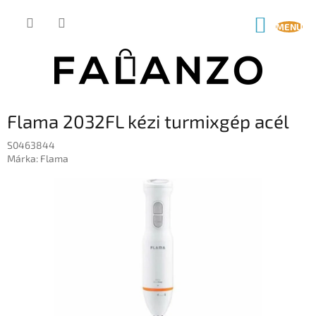
Ugrás
a
KOSÁR
fő
tartalomhoz
Flama 2032FL kézi turmixgép acél
S0463844
Márka:
Flama