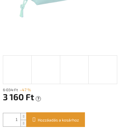
6 034 Ft
–47 %
3 160 Ft
?
Egységár:
Hozzáadás a kosárhoz