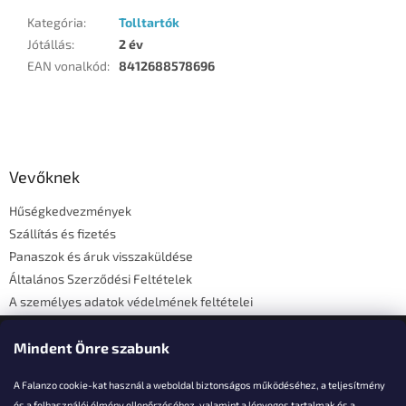
Kategória
:
Tolltartók
Jótállás
:
2 év
EAN vonalkód
:
8412688578696
L
á
b
l
Vevőknek
é
Hűségkedvezmények
c
Szállítás és fizetés
Panaszok és áruk visszaküldése
Általános Szerződési Feltételek
A személyes adatok védelmének feltételei
Elérhetőségi adatok
Mindent Önre szabunk
A Falanzo cookie-kat használ a weboldal biztonságos működéséhez, a teljesítmény
és a felhasználói élmény ellenőrzéséhez, valamint a lényeges tartalmak és a