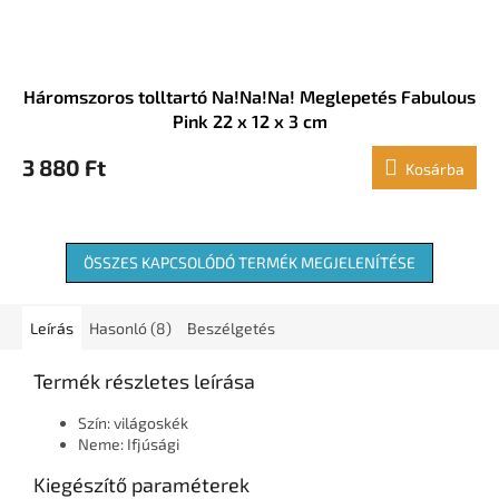
Háromszoros tolltartó Na!Na!Na! Meglepetés Fabulous
Pink 22 x 12 x 3 cm
3 880 Ft
Kosárba
ÖSSZES KAPCSOLÓDÓ TERMÉK MEGJELENÍTÉSE
Leírás
Hasonló (8)
Beszélgetés
Termék részletes leírása
Szín: világoskék
Neme: Ifjúsági
Kiegészítő paraméterek