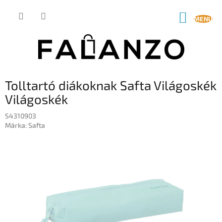
Ugrás
a
KOSÁR
fő
tartalomhoz
Tolltartó diákoknak Safta Világoskék
Világoskék
S4310903
Márka:
Safta