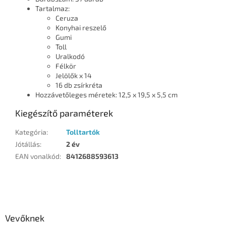
Tartalmaz:
Ceruza
Konyhai reszelő
Gumi
Toll
Uralkodó
Félkör
Jelölők x 14
16 db zsírkréta
Hozzávetőleges méretek: 12,5 x 19,5 x 5,5 cm
Kiegészítő paraméterek
Kategória
:
Tolltartók
Jótállás
:
2 év
EAN vonalkód
:
8412688593613
L
á
b
l
Vevőknek