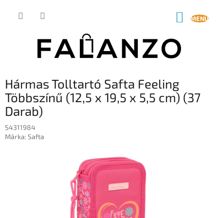
Ugrás
a
KOSÁR
fő
tartalomhoz
Hármas Tolltartó Safta Feeling
Többszínű (12,5 x 19,5 x 5,5 cm) (37
Darab)
S4311984
Márka:
Safta