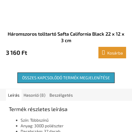
Háromszoros tolltartó Safta California Black 22 x 12 x
3 cm
3 160 Ft
Kosárba
ÖSSZES KAPCSOLÓDÓ TERMÉK MEGJELENÍTÉSE
Leírás
Hasonló (8)
Beszélgetés
Termék részletes leírása
Szín: Többszínű
Anyag: 300D poliészter
Darabszám: 37 darab