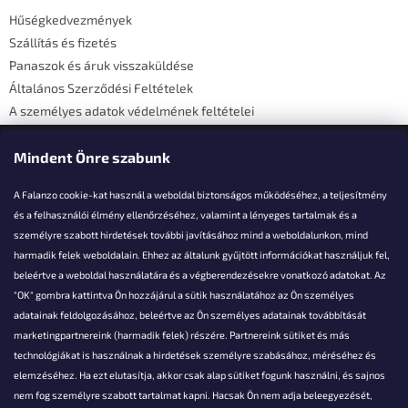
é
Hűségkedvezmények
c
Szállítás és fizetés
Panaszok és áruk visszaküldése
Általános Szerződési Feltételek
A személyes adatok védelmének feltételei
Elérhetőségi adatok
Mindent Önre szabunk
A Falanzo cookie-kat használ a weboldal biztonságos működéséhez, a teljesítmény
és a felhasználói élmény ellenőrzéséhez, valamint a lényeges tartalmak és a
személyre szabott hirdetések további javításához mind a weboldalunkon, mind
Akarsz kérdezni valamit?
harmadik felek weboldalain. Ehhez az általunk gyűjtött információkat használjuk fel,
beleértve a weboldal használatára és a végberendezésekre vonatkozó adatokat. Az
info@falanzo.hu
"OK" gombra kattintva Ön hozzájárul a sütik használatához az Ön személyes
adatainak feldolgozásához, beleértve az Ön személyes adatainak továbbítását
marketingpartnereink (harmadik felek) részére. Partnereink sütiket és más
technológiákat is használnak a hirdetések személyre szabásához, méréséhez és
elemzéséhez. Ha ezt elutasítja, akkor csak alap sütiket fogunk használni, és sajnos
nem fog személyre szabott tartalmat kapni. Hacsak Ön nem adja beleegyezését,