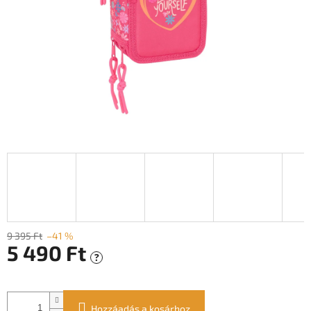
9 395 Ft
–41 %
5 490 Ft
?
Egységár:
Hozzáadás a kosárhoz