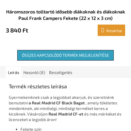
Háromszoros tolltartó idősebb diákoknak és diákoknak
Paul Frank Campers Fekete (22 x 12 x 3 cm)
3 840 Ft
Kosárba
ÖSSZES KAPCSOLÓDÓ TERMÉK MEGJELENÍTÉSE
Leírás
Hasonló (8)
Beszélgetés
Termék részletes leírása
Gyermekeinknek csak a legjobbat akarjuk, és szeretnénk
bemutatni
a Real Madrid CF Black Bagot
, amely tökéletes
mindenkinek, aki minőségi, minőségi terméket keres a
kicsiknek. Vásároljon
Real Madrid CF-et
és más márkákat és
licenceket a legjobb áron!
Fekete szín