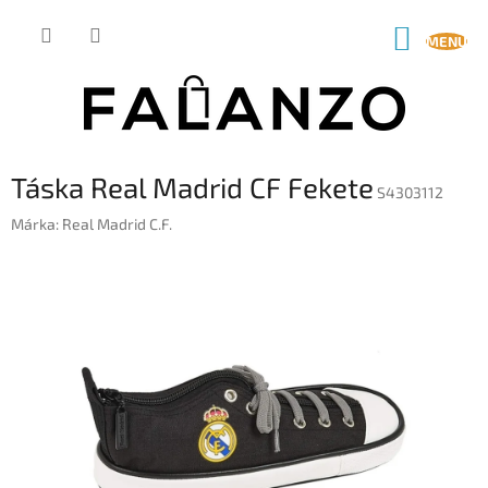
Ugrás
a
KOSÁR
fő
tartalomhoz
Táska Real Madrid CF Fekete
S4303112
Márka:
Real Madrid C.F.