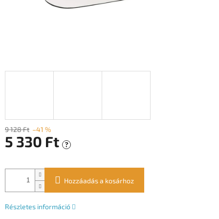
9 128 Ft
–41 %
5 330 Ft
?
Egységár:
Hozzáadás a kosárhoz
Részletes információ