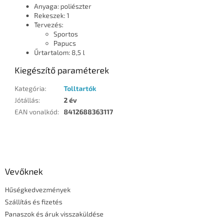
Anyaga: poliészter
Rekeszek: 1
Tervezés:
Sportos
Papucs
Űrtartalom: 8,5 l
Kiegészítő paraméterek
Kategória
:
Tolltartók
Jótállás
:
2 év
EAN vonalkód
:
8412688363117
L
á
b
l
Vevőknek
é
Hűségkedvezmények
c
Szállítás és fizetés
Panaszok és áruk visszaküldése