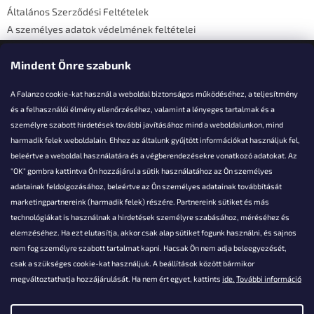
Általános Szerződési Feltételek
A személyes adatok védelmének feltételei
Elérhetőségi adatok
Mindent Önre szabunk
A Falanzo cookie-kat használ a weboldal biztonságos működéséhez, a teljesítmény
és a felhasználói élmény ellenőrzéséhez, valamint a lényeges tartalmak és a
személyre szabott hirdetések további javításához mind a weboldalunkon, mind
Akarsz kérdezni valamit?
harmadik felek weboldalain. Ehhez az általunk gyűjtött információkat használjuk fel,
beleértve a weboldal használatára és a végberendezésekre vonatkozó adatokat. Az
info@falanzo.hu
"OK" gombra kattintva Ön hozzájárul a sütik használatához az Ön személyes
adatainak feldolgozásához, beleértve az Ön személyes adatainak továbbítását
marketingpartnereink (harmadik felek) részére. Partnereink sütiket és más
technológiákat is használnak a hirdetések személyre szabásához, méréséhez és
elemzéséhez. Ha ezt elutasítja, akkor csak alap sütiket fogunk használni, és sajnos
nem fog személyre szabott tartalmat kapni. Hacsak Ön nem adja beleegyezését,
csak a szükséges cookie-kat használjuk. A beállítások között bármikor
megváltoztathatja hozzájárulását. Ha nem ért egyet, kattints
ide.
További információ