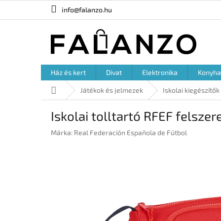
Ugrás
info@falanzo.hu
a
fő
tartalomhoz
Ház és kert
Divat
Elektronika
Konyha
Kezdőlap
Játékok és jelmezek
Iskolai kiegészítők
Iskolai tolltartó RFEF felszer
Márka:
Real Federación Española de Fútbol