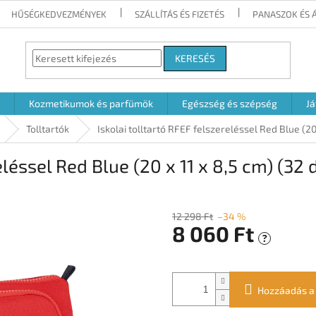
HŰSÉGKEDVEZMÉNYEK
SZÁLLÍTÁS ÉS FIZETÉS
PANASZOK ÉS 
KERESÉS
Kozmetikumok és parfümök
Egészség és szépség
Já
Tolltartók
Iskolai tolltartó RFEF felszereléssel Red Blue (20 
eléssel Red Blue (20 x 11 x 8,5 cm) (32 
12 298 Ft
–34 %
8 060 Ft
?
Egységár:
Hozzáadás a