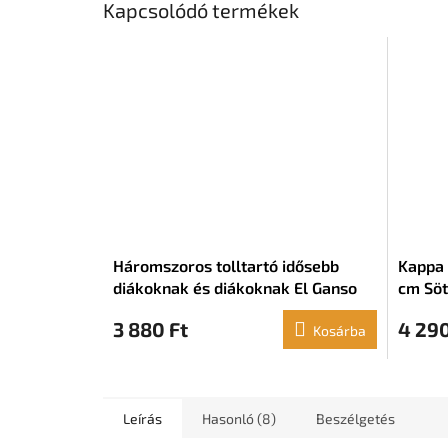
Kapcsolódó termékek
Háromszoros tolltartó idősebb
Kappa t
diákoknak és diákoknak El Ganso
cm Söt
Blue (22 x 12 x 3 cm)
3 880 Ft
4 290
Kosárba
Leírás
Hasonló (8)
Beszélgetés