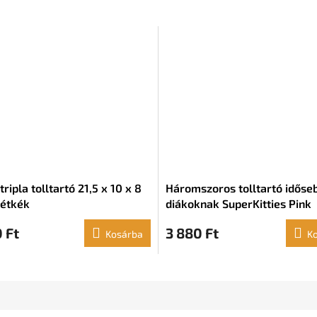
ripla tolltartó 21,5 x 10 x 8
Háromszoros tolltartó időse
étkék
diákoknak SuperKitties Pink
Turquoise (22 x 12 x 3 cm)
 Ft
3 880 Ft
Kosárba
K