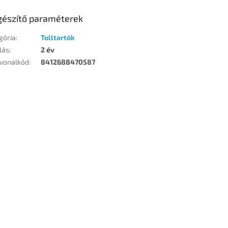
gészítő paraméterek
gória
:
Tolltartók
lás
:
2 év
vonalkód
:
8412688470587