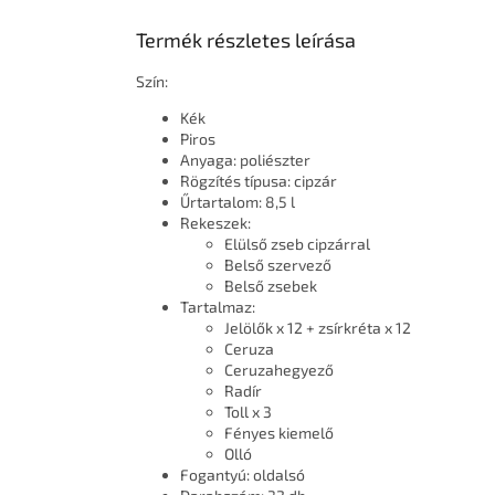
Termék részletes leírása
Szín:
Kék
Piros
Anyaga: poliészter
Rögzítés típusa: cipzár
Űrtartalom: 8,5 l
Rekeszek:
Elülső zseb cipzárral
Belső szervező
Belső zsebek
Tartalmaz:
Jelölők x 12 + zsírkréta x 12
Ceruza
Ceruzahegyező
Radír
Toll x 3
Fényes kiemelő
Olló
Fogantyú: oldalsó