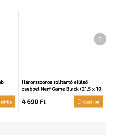
Következő
termék
bb
Háromszoros tolltartó elülső
zsebbel Nerf Game Black (21,5 x 10
x 8 cm)
4 690 Ft
osárba
Kosárba