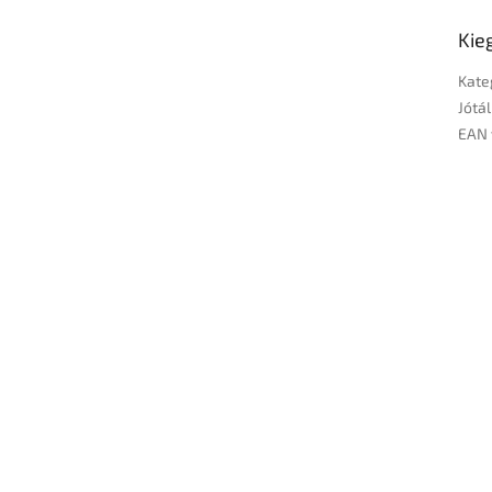
Kie
Kate
Jótál
EAN 