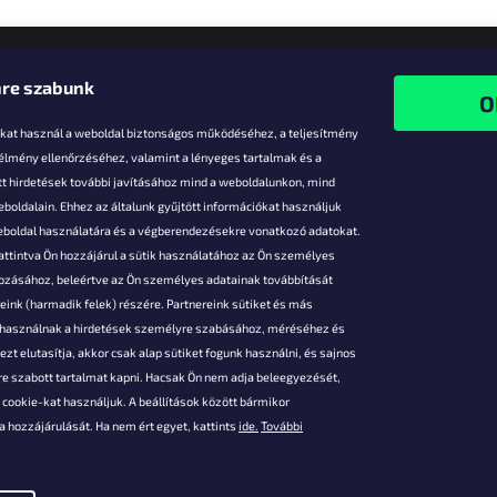
re szabunk
-kat használ a weboldal biztonságos működéséhez, a teljesítmény
 élmény ellenőrzéséhez, valamint a lényeges tartalmak és a
t hirdetések további javításához mind a weboldalunkon, mind
boldalain. Ehhez az általunk gyűjtött információkat használjuk
k
weboldal használatára és a végberendezésekre vonatkozó adatokat.
attintva Ön hozzájárul a sütik használatához az Ön személyes
vezmények
gozásához, beleértve az Ön személyes adatainak továbbítását
s fizetés
ink (harmadik felek) részére. Partnereink sütiket és más
s áruk
s használnak a hirdetések személyre szabásához, méréséhez és
ése
zt elutasítja, akkor csak alap sütiket fogunk használni, és sajnos
Szerződési
e szabott tartalmat kapni. Hacsak Ön nem adja beleegyezését,
cookie-kat használjuk. A beállítások között bármikor
es adatok
 hozzájárulását. Ha nem ért egyet, kattints
ide.
További
 feltételei
gi adatok