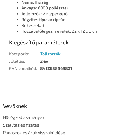
Neme: Ifjúsági
Anyaga: 600D poliészter
Jellemzők: Vízlepergető
Rögzítés típusa: cipzár
Rekeszek: 3
Hozzávetőleges méretek: 22 x 12 x 3 cm
Kiegészítő paraméterek
Kategória
:
Tolltartók
Jótállás
:
2 év
EAN vonalkód
:
8412688563821
L
á
b
l
Vevőknek
é
Hűségkedvezmények
c
Szállítás és fizetés
Panaszok és áruk visszaküldése