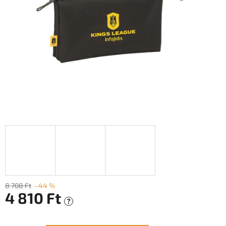
8 708 Ft
–44 %
4 810 Ft
?
Egységár: