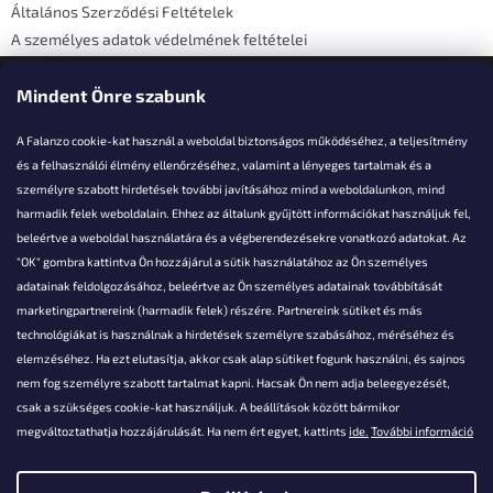
Általános Szerződési Feltételek
A személyes adatok védelmének feltételei
Elérhetőségi adatok
Mindent Önre szabunk
A Falanzo cookie-kat használ a weboldal biztonságos működéséhez, a teljesítmény
és a felhasználói élmény ellenőrzéséhez, valamint a lényeges tartalmak és a
személyre szabott hirdetések további javításához mind a weboldalunkon, mind
Akarsz kérdezni valamit?
harmadik felek weboldalain. Ehhez az általunk gyűjtött információkat használjuk fel,
beleértve a weboldal használatára és a végberendezésekre vonatkozó adatokat. Az
info@falanzo.hu
"OK" gombra kattintva Ön hozzájárul a sütik használatához az Ön személyes
adatainak feldolgozásához, beleértve az Ön személyes adatainak továbbítását
marketingpartnereink (harmadik felek) részére. Partnereink sütiket és más
technológiákat is használnak a hirdetések személyre szabásához, méréséhez és
elemzéséhez. Ha ezt elutasítja, akkor csak alap sütiket fogunk használni, és sajnos
nem fog személyre szabott tartalmat kapni. Hacsak Ön nem adja beleegyezését,
csak a szükséges cookie-kat használjuk. A beállítások között bármikor
megváltoztathatja hozzájárulását. Ha nem ért egyet, kattints
ide.
További információ