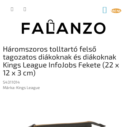
Ugrás
a
KOSÁR
fő
tartalomhoz
Háromszoros tolltartó felső
tagozatos diákoknak és diákoknak
Kings League InfoJobs Fekete (22 x
12 x 3 cm)
S4311014
Márka:
Kings League