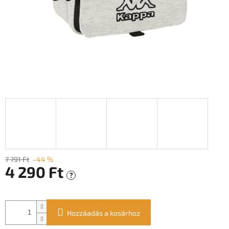
7 791 Ft
–44 %
4 290 Ft
?
Egységár:
Hozzáadás a kosárhoz