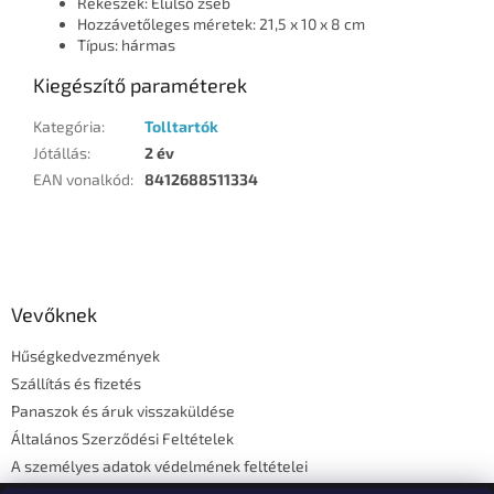
Rekeszek: Elülső zseb
Hozzávetőleges méretek: 21,5 x 10 x 8 cm
Típus: hármas
Kiegészítő paraméterek
Kategória
:
Tolltartók
Jótállás
:
2 év
EAN vonalkód
:
8412688511334
L
á
b
l
Vevőknek
é
Hűségkedvezmények
c
Szállítás és fizetés
Panaszok és áruk visszaküldése
Általános Szerződési Feltételek
A személyes adatok védelmének feltételei
Elérhetőségi adatok