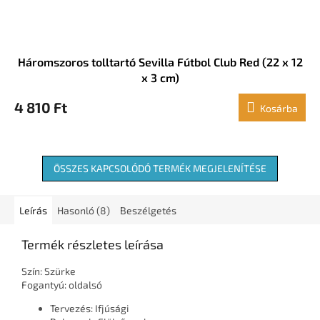
Háromszoros tolltartó Sevilla Fútbol Club Red (22 x 12
x 3 cm)
4 810 Ft
Kosárba
ÖSSZES KAPCSOLÓDÓ TERMÉK MEGJELENÍTÉSE
Leírás
Hasonló (8)
Beszélgetés
Termék részletes leírása
Szín: Szürke
Fogantyú: oldalsó
Tervezés: Ifjúsági