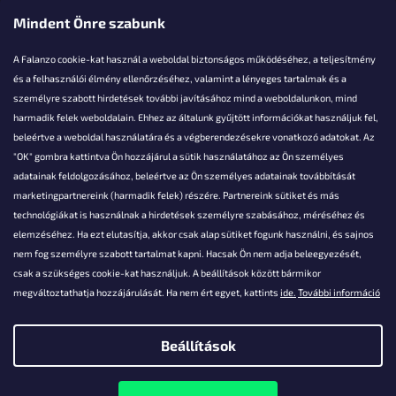
Mindent Önre szabunk
A Falanzo cookie-kat használ a weboldal biztonságos működéséhez, a teljesítmény
és a felhasználói élmény ellenőrzéséhez, valamint a lényeges tartalmak és a
személyre szabott hirdetések további javításához mind a weboldalunkon, mind
Akarsz kérdezni valamit?
harmadik felek weboldalain. Ehhez az általunk gyűjtött információkat használjuk fel,
beleértve a weboldal használatára és a végberendezésekre vonatkozó adatokat. Az
info@falanzo.hu
"OK" gombra kattintva Ön hozzájárul a sütik használatához az Ön személyes
adatainak feldolgozásához, beleértve az Ön személyes adatainak továbbítását
marketingpartnereink (harmadik felek) részére. Partnereink sütiket és más
technológiákat is használnak a hirdetések személyre szabásához, méréséhez és
elemzéséhez. Ha ezt elutasítja, akkor csak alap sütiket fogunk használni, és sajnos
nem fog személyre szabott tartalmat kapni. Hacsak Ön nem adja beleegyezését,
csak a szükséges cookie-kat használjuk. A beállítások között bármikor
megváltoztathatja hozzájárulását. Ha nem ért egyet, kattints
ide.
További információ
Beállítások
Shoptet készítette