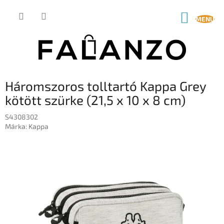
Ugrás
a
KOSÁR
fő
tartalomhoz
Háromszoros tolltartó Kappa Grey
kötött szürke (21,5 x 10 x 8 cm)
S4308302
Márka:
Kappa