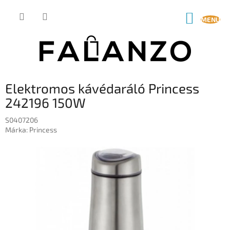
Ugrás
a
KOSÁR
fő
tartalomhoz
Elektromos kávédaráló Princess
242196 150W
S0407206
Márka:
Princess