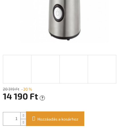
20 319 Ft
–30 %
14 190 Ft
?
Egységár:
Hozzáadás a kosárhoz