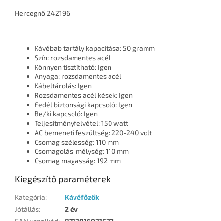
Hercegnő 242196
Kávébab tartály kapacitása: 50 gramm
Szín: rozsdamentes acél
Könnyen tisztítható: Igen
Anyaga: rozsdamentes acél
Kábeltárolás: Igen
Rozsdamentes acél kések: Igen
Fedél biztonsági kapcsoló: Igen
Be/ki kapcsoló: Igen
Teljesítményfelvétel: 150 watt
AC bemeneti feszültség: 220-240 volt
Csomag szélesség: 110 mm
Csomagolási mélység: 110 mm
Csomag magasság: 192 mm
Kiegészítő paraméterek
Kategória
:
Kávéfőzők
Jótállás
:
2 év
EAN vonalkód
:
8713016031532