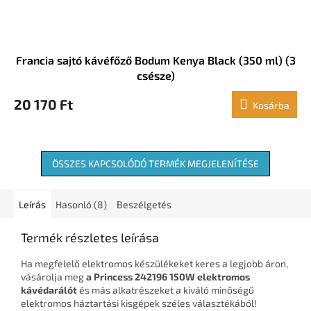
Francia sajtó kávéfőző Bodum Kenya Black (350 ml) (3
csésze)
20 170 Ft
Kosárba
ÖSSZES KAPCSOLÓDÓ TERMÉK MEGJELENÍTÉSE
Leírás
Hasonló (8)
Beszélgetés
Termék részletes leírása
Ha megfelelő elektromos készülékeket keres a legjobb áron,
vásárolja meg
a Princess 242196 150W elektromos
kávédarálót
és más alkatrészeket a kiváló minőségű
elektromos háztartási kisgépek széles választékából!