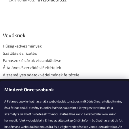
L
á
b
l
Vevőknek
é
Hűségkedvezmények
c
Szállítás és fizetés
Panaszok és áruk visszaküldése
Általános Szerződési Feltételek
A személyes adatok védelmének feltételei
Elérhetőségi adatok
Mindent Önre szabunk
A Falanzo cookie-kat használ a weboldal biztonságos működéséhez, a teljesítmény
és a felhasználói élmény ellenőrzéséhez, valamint a lényeges tartalmak és a
személyre szabott hirdetések további javításához mind a weboldalunkon, mind
Akarsz kérdezni valamit?
harmadik felek weboldalain. Ehhez az általunk gyűjtött információkat használjuk fel,
beleértve a weboldal használatára és a végberendezésekre vonatkozó adatokat. Az
info@falanzo.hu