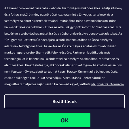
A Falanzo cookie-kat használ a weboldal biztonságos működéséhez, a teljesítmény
és a felhasználói élmény ellenőrzéséhez, valamint a lényeges tartalmak és a
személyre szabott hirdetések további javításához mind a weboldalunkon, mind
Akarsz kérdezni valamit?
harmadik felek weboldalain. Ehhez az általunk gyűjtött információkat használjuk fel,
beleértve a weboldal használatára és a végberendezésekre vonatkozó adatokat. Az
info@falanzo.hu
"OK" gombra kattintva Ön hozzájárul a sütik használatához az Ön személyes
adatainak feldolgozásához, beleértve az Ön személyes adatainak továbbítását
marketingpartnereink (harmadik felek) részére. Partnereink sütiket és más
technológiákat is használnak a hirdetések személyre szabásához, méréséhez és
elemzéséhez. Ha ezt elutasítja, akkor csak alap sütiket fogunk használni, és sajnos
nem fog személyre szabott tartalmat kapni. Hacsak Ön nem adja beleegyezését,
csak a szükséges cookie-kat használjuk. A beállítások között bármikor
megváltoztathatja hozzájárulását. Ha nem ért egyet, kattints
ide.
További információ
Beállítások
Shoptet készítette
Copyright 2026
Falanzo.hu
. Minden jog fenntartva.