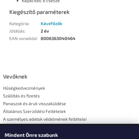
Kapacitás: 6 csésze
Kiegészítő paraméterek
Kategória
:
Kávéfőzők
Jótállás
:
2 év
EAN vonalkód
:
8006363040464
L
á
b
l
Vevőknek
é
Hűségkedvezmények
c
Szállítás és fizetés
Panaszok és áruk visszaküldése
Általános Szerződési Feltételek
A személyes adatok védelmének feltételei
Elérhetőségi adatok
Mindent Önre szabunk