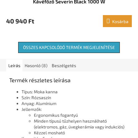
Kávéfőző Severin Black 1000 W
40 940 Ft
Kosárba
ÖSSZES KAPCSOLÓDÓ TERMÉK MEGJELENÍTÉSE
Leírás
Hasonló (8)
Beszélgetés
Termék részletes leírása
Típus: Moka kanna
Szín: Rózsaszín
Anyag: Alumínium
Jellemzők:
Ergonomikus fogantyú
Minden típusú tűzhelyen használható
(elektromos, gáz, üvegkerámia vagy indukciós)
Kézzel mosható