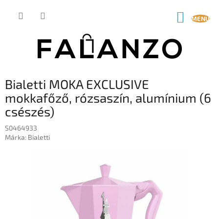
Ugrás
a
KOSÁR
fő
tartalomhoz
Bialetti MOKA EXCLUSIVE
mokkafőző, rózsaszín, alumínium (6
csészés)
S0464933
Márka:
Bialetti