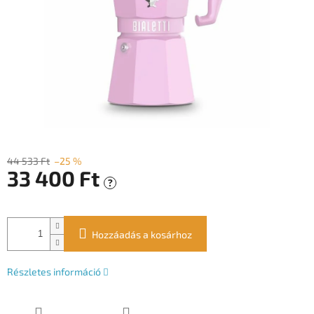
44 533 Ft
–25 %
33 400 Ft
?
Egységár:
Hozzáadás a kosárhoz
Részletes információ