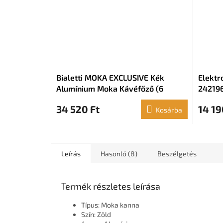
Bialetti MOKA EXCLUSIVE Kék
Elektr
Alumínium Moka Kávéfőző (6
24219
csésze)
34 520 Ft
14 19
Kosárba
Leírás
Hasonló (8)
Beszélgetés
Termék részletes leírása
Típus: Moka kanna
Szín: Zöld