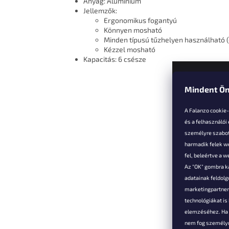
Anyag: Alumínium
Jellemzők:
Ergonomikus fogantyú
Könnyen mosható
Minden típusú tűzhelyen használható (
Kézzel mosható
Kapacitás: 6 csésze
Mindent Ön
L
á
A Falanzo cookie
b
és a felhasználói
l
személyre szabot
é
harmadik felek we
Vevőkne
c
fel, beleértve a 
Az "OK" gombra k
Hűségked
adatainak feldol
Szállítás é
marketingpartnere
Panaszok é
technológiákat i
visszaküld
elemzéséhez. Ha e
Általános 
nem fog személyr
Feltételek