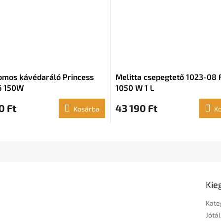
omos kávédaráló Princess
Melitta csepegtető 1023-08 
6 150W
1050 W 1 L
0 Ft
43 190 Ft
Kosárba
K
Kie
Kate
Jótál