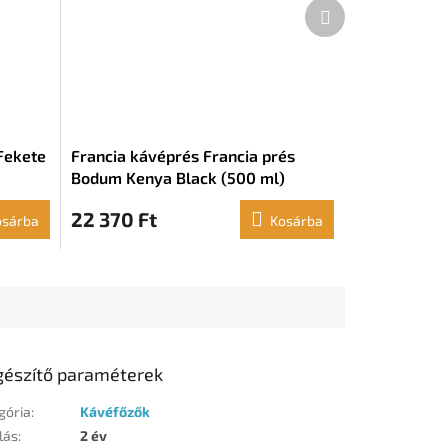
Következő
termék
Fekete
Francia kávéprés Francia prés
Bodum Kenya Black (500 ml)
22 370 Ft
osárba
Kosárba
gészítő paraméterek
gória
:
Kávéfőzők
lás
:
2 év