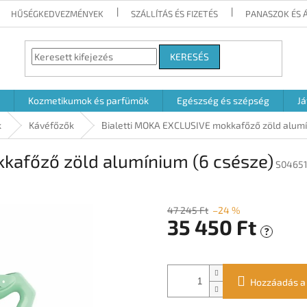
HŰSÉGKEDVEZMÉNYEK
SZÁLLÍTÁS ÉS FIZETÉS
PANASZOK ÉS 
KERESÉS
Kozmetikumok és parfümök
Egészség és szépség
Já
k
Kávéfőzők
Bialetti MOKA EXCLUSIVE mokkafőző zöld alumí
kafőző zöld alumínium (6 csésze)
S04651
47 245 Ft
–24 %
35 450 Ft
?
Egységár:
Hozzáadás a