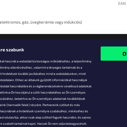
EAN 
elektromos, gáz, üvegkerámia vagy indukciós)
re szabunk
-kat használ a weboldal biztonságos működéséhez, a teljesítmény
 élmény ellenőrzéséhez, valamint a lényeges tartalmak és a
t hirdetések további javításához mind a weboldalunkon, mind
boldalain. Ehhez az általunk gyűjtött információkat használjuk
k
weboldal használatára és a végberendezésekre vonatkozó adatokat.
attintva Ön hozzájárul a sütik használatához az Ön személyes
vezmények
gozásához, beleértve az Ön személyes adatainak továbbítását
s fizetés
ink (harmadik felek) részére. Partnereink sütiket és más
s áruk
s használnak a hirdetések személyre szabásához, méréséhez és
ése
zt elutasítja, akkor csak alap sütiket fogunk használni, és sajnos
Szerződési
e szabott tartalmat kapni. Hacsak Ön nem adja beleegyezését,