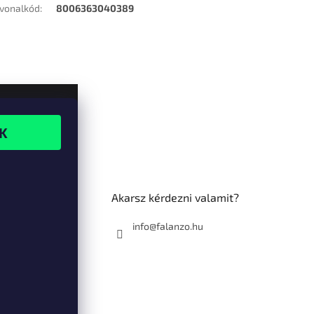
vonalkód
:
8006363040389
Akarsz kérdezni valamit?
info@falanzo.hu