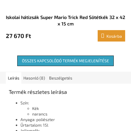
Iskolai hátizsák Super Mario Trick Red Sötétkék 32 x 42
x 15 cm
27 670 Ft
Kosárba
ÖSSZES KAPCSOLÓDÓ TERMÉK MEGJELENÍTÉSE
Leírás
Hasonló (8)
Beszélgetés
Termék részletes leírása
Szín:
Kék
narancs
Anyaga: poliészter
Űrtartalom: 15l
Jellemzők: