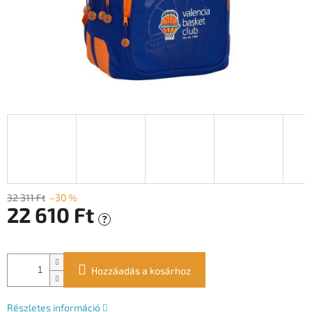
32 311 Ft
–30 %
22 610 Ft
?
Egységár:
Hozzáadás a kosárhoz
Részletes információ