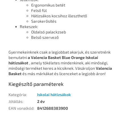
Ergonomikus betét
Felső fül
Hátizsákos kocsihoz illeszthető
Sarokerősítés
Rekeszek:
Oldalsó palackzseb
Belső szervező
Gyermekeinknek csak a legjobbat akarjuk, és szeretnénk
bemutatni
a Valencia Basket Blue Orange Iskolai
hátizsákot
, amely tökéletes mindenkinek, aki minőségi,
minőségi terméket keres a kicsiknek. Vásároljon
Valencia
Basket
és más márkákat és licenceket a legjobb áron!
Kiegészítő paraméterek
Kategória
:
Iskolai hátizsákok
Jótállás
:
2 év
EAN vonalkód
:
8412688383900
L