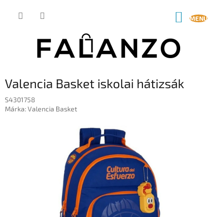
Ugrás
a
KOSÁR
fő
tartalomhoz
Valencia Basket iskolai hátizsák
S4301758
Márka:
Valencia Basket