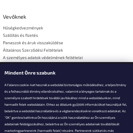
á
b
l
Vevőknek
é
Hűségkedvezmények
c
Szállítás és fizetés
Panaszok és áruk visszaküldése
Általános Szerződési Feltételek
A személyes adatok védelmének feltételei
Elérhetőségi adatok
Mindent Önre szabunk
A Falanzo cookie-kat használ a weboldal biztonságos működéséhez, a teljesítmény
és a felhasználói élmény ellenőrzéséhez, valamint a lényeges tartalmak és a
személyre szabott hirdetések további javításához mind a weboldalunkon, mind
Akarsz kérdezni valamit?
harmadik felek weboldalain. Ehhez az általunk gyűjtött információkat használjuk fel,
beleértve a weboldal használatára és a végberendezésekre vonatkozó adatokat. Az
info@falanzo.hu
"OK" gombra kattintva Ön hozzájárul a sütik használatához az Ön személyes
adatainak feldolgozásához, beleértve az Ön személyes adatainak továbbítását
marketingpartnereink (harmadik felek) részére. Partnereink sütiket és más