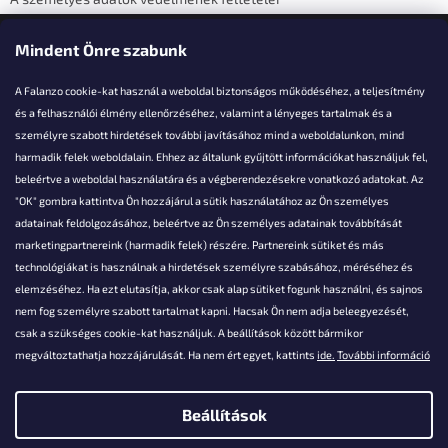
Elérhetőségi adatok
Mindent Önre szabunk
A Falanzo cookie-kat használ a weboldal biztonságos működéséhez, a teljesítmény
és a felhasználói élmény ellenőrzéséhez, valamint a lényeges tartalmak és a
személyre szabott hirdetések további javításához mind a weboldalunkon, mind
Akarsz kérdezni valamit?
harmadik felek weboldalain. Ehhez az általunk gyűjtött információkat használjuk fel,
beleértve a weboldal használatára és a végberendezésekre vonatkozó adatokat. Az
info@falanzo.hu
"OK" gombra kattintva Ön hozzájárul a sütik használatához az Ön személyes
adatainak feldolgozásához, beleértve az Ön személyes adatainak továbbítását
marketingpartnereink (harmadik felek) részére. Partnereink sütiket és más
technológiákat is használnak a hirdetések személyre szabásához, méréséhez és
elemzéséhez. Ha ezt elutasítja, akkor csak alap sütiket fogunk használni, és sajnos
nem fog személyre szabott tartalmat kapni. Hacsak Ön nem adja beleegyezését,
csak a szükséges cookie-kat használjuk. A beállítások között bármikor
megváltoztathatja hozzájárulását. Ha nem ért egyet, kattints
ide.
További információ
Beállítások
Shoptet készítette