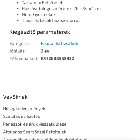
Tartalma: Belső zseb
Hozzávetőleges méretek: 26 x 34 x 1 cm
Nem: Gyermekek
Típus: Hátizsák húzózsinórral
Kiegészítő paraméterek
Kategória
:
Iskolai hátizsákok
Jótállás
:
2 év
EAN vonalkód
:
8412688555932
L
á
b
l
Vevőknek
é
Hűségkedvezmények
c
Szállítás és fizetés
Panaszok és áruk visszaküldése
Általános Szerződési Feltételek
A személyes adatok védelmének feltételei