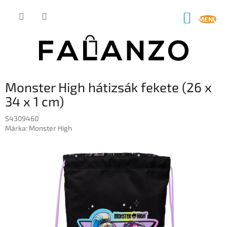
Ugrás
a
KOSÁR
fő
tartalomhoz
Monster High hátizsák fekete (26 x
34 x 1 cm)
S4309460
Márka:
Monster High