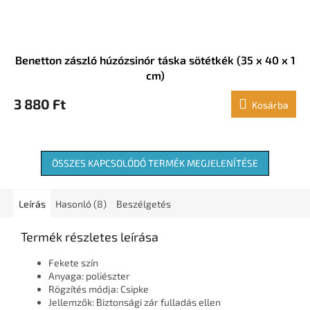
Benetton zászló húzózsinór táska sötétkék (35 x 40 x 1
cm)
3 880 Ft
Kosárba
ÖSSZES KAPCSOLÓDÓ TERMÉK MEGJELENÍTÉSE
Leírás
Hasonló (8)
Beszélgetés
Termék részletes leírása
Fekete szín
Anyaga: poliészter
Rögzítés módja: Csipke
Jellemzők: Biztonsági zár fulladás ellen