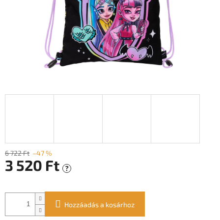
6 722 Ft
–47 %
3 520 Ft
?
Egységár:
Hozzáadás a kosárhoz