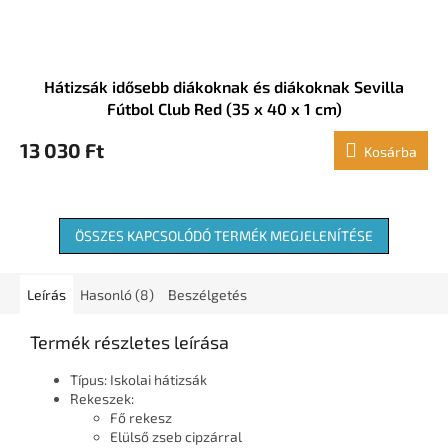
Hátizsák idősebb diákoknak és diákoknak Sevilla
Fútbol Club Red (35 x 40 x 1 cm)
13 030 Ft
Kosárba
ÖSSZES KAPCSOLÓDÓ TERMÉK MEGJELENÍTÉSE
Leírás
Hasonló (8)
Beszélgetés
Termék részletes leírása
Típus: Iskolai hátizsák
Rekeszek:
Fő rekesz
Elülső zseb cipzárral