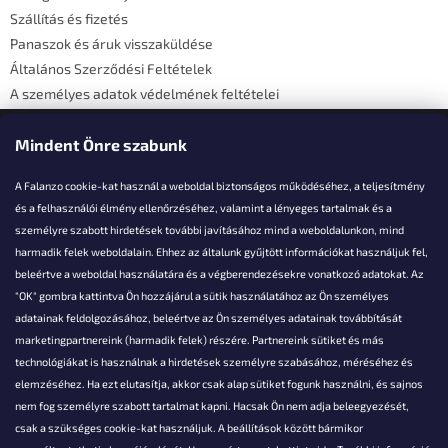
c
Szállítás és fizetés
Panaszok és áruk visszaküldése
Általános Szerződési Feltételek
A személyes adatok védelmének feltételei
Elérhetőségi adatok
Mindent Önre szabunk
A Falanzo cookie-kat használ a weboldal biztonságos működéséhez, a teljesítmény
és a felhasználói élmény ellenőrzéséhez, valamint a lényeges tartalmak és a
személyre szabott hirdetések további javításához mind a weboldalunkon, mind
Akarsz kérdezni valamit?
harmadik felek weboldalain. Ehhez az általunk gyűjtött információkat használjuk fel,
beleértve a weboldal használatára és a végberendezésekre vonatkozó adatokat. Az
info@falanzo.hu
"OK" gombra kattintva Ön hozzájárul a sütik használatához az Ön személyes
adatainak feldolgozásához, beleértve az Ön személyes adatainak továbbítását
marketingpartnereink (harmadik felek) részére. Partnereink sütiket és más
technológiákat is használnak a hirdetések személyre szabásához, méréséhez és
elemzéséhez. Ha ezt elutasítja, akkor csak alap sütiket fogunk használni, és sajnos
nem fog személyre szabott tartalmat kapni. Hacsak Ön nem adja beleegyezését,
csak a szükséges cookie-kat használjuk. A beállítások között bármikor