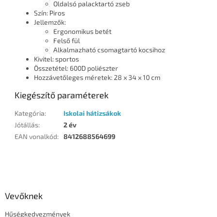
Oldalsó palacktartó zseb
Szín: Piros
Jellemzők:
Ergonomikus betét
Felső fül
Alkalmazható csomagtartó kocsihoz
Kivitel: sportos
Összetétel: 600D poliészter
Hozzávetőleges méretek: 28 x 34 x 10 cm
Kiegészítő paraméterek
Kategória
:
Iskolai hátizsákok
Jótállás
:
2 év
EAN vonalkód
:
8412688564699
L
á
b
l
Vevőknek
é
Hűségkedvezmények