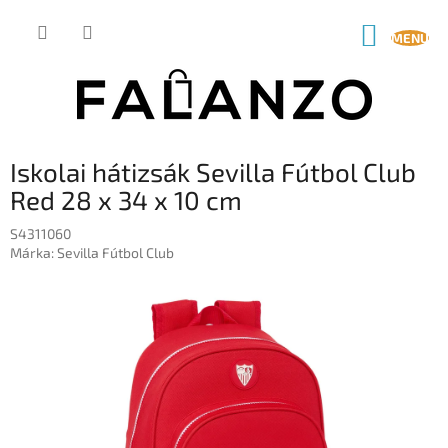
Ugrás
a
KOSÁR
fő
tartalomhoz
Iskolai hátizsák Sevilla Fútbol Club
Red 28 x 34 x 10 cm
S4311060
Márka:
Sevilla Fútbol Club