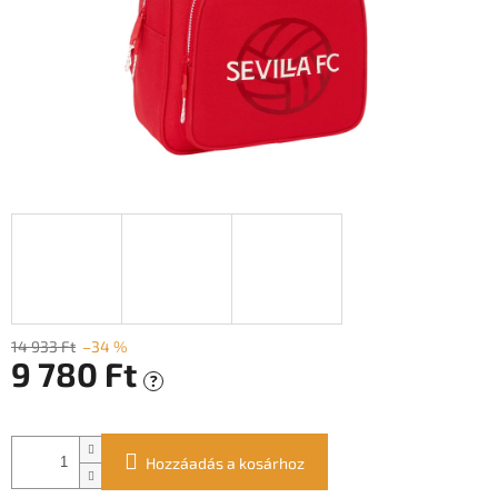
14 933 Ft
–34 %
9 780 Ft
?
Egységár:
Hozzáadás a kosárhoz