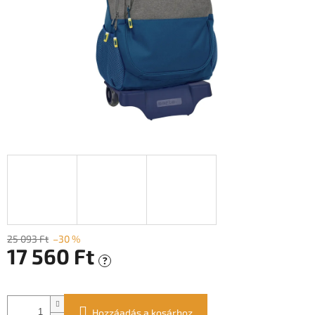
25 093 Ft
–30 %
17 560 Ft
?
Egységár:
Hozzáadás a kosárhoz