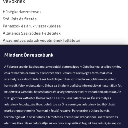
l
Vevőknek
é
Hűségkedvezmények
c
Szállítás és fizetés
Panaszok és áruk visszaküldése
Általános Szerződési Feltételek
A személyes adatok védelmének feltételei
Elérhetőségi adatok
Mindent Önre szabunk
A Falanzo cookie-kat használ a weboldal biztonságos működéséhez, a teljesítmény
és a felhasználói élmény ellenőrzéséhez, valamint a lényeges tartalmak és a
személyre szabott hirdetések további javításához mind a weboldalunkon, mind
Akarsz kérdezni valamit?
harmadik felek weboldalain. Ehhez az általunk gyűjtött információkat használjuk fel,
beleértve a weboldal használatára és a végberendezésekre vonatkozó adatokat. Az
info@falanzo.hu
"OK" gombra kattintva Ön hozzájárul a sütik használatához az Ön személyes
adatainak feldolgozásához, beleértve az Ön személyes adatainak továbbítását
marketingpartnereink (harmadik felek) részére. Partnereink sütiket és más
technológiákat is használnak a hirdetések személyre szabásához, méréséhez és
elemzéséhez. Ha ezt elutasítja, akkor csak alap sütiket fogunk használni, és sajnos