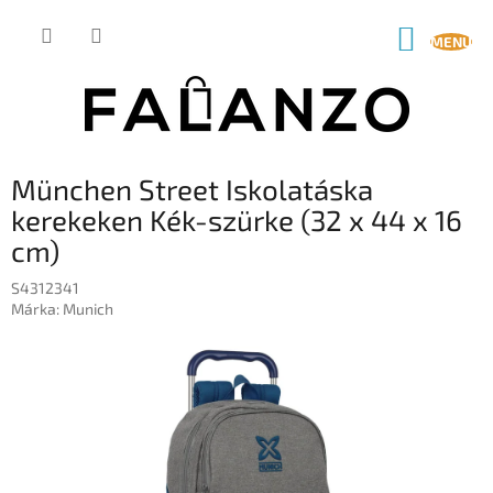
Ugrás
a
KOSÁR
fő
tartalomhoz
München Street Iskolatáska
kerekeken Kék-szürke (32 x 44 x 16
cm)
S4312341
Márka:
Munich