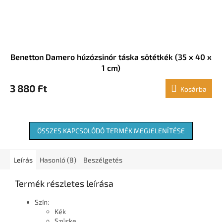
Benetton Damero húzózsinór táska sötétkék (35 x 40 x
1 cm)
3 880 Ft
Kosárba
ÖSSZES KAPCSOLÓDÓ TERMÉK MEGJELENÍTÉSE
Leírás
Hasonló (8)
Beszélgetés
Termék részletes leírása
Szín:
Kék
Szürke