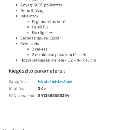
Anyag: 600D poliészter
Nem: Ifjúsági
Jellemzők:
Ergonomikus betét
Felső fül
Fix rögzítés
Záródás típusa: Cipzár
Rekeszek:
2 rekesz
2 db oldalsó palacktartó zseb
Hozzávetőleges méretek: 32 x 44 x 16 cm
Kiegészítő paraméterek
Kategória
:
Iskolai hátizsákok
Jótállás
:
2 év
EAN vonalkód
:
8412688583294
L
á
b