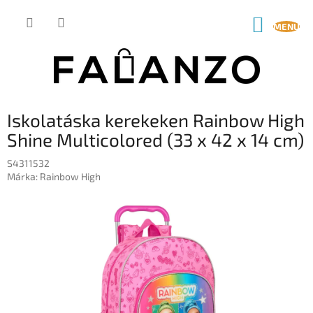
Ugrás
a
KOSÁR
fő
tartalomhoz
Iskolatáska kerekeken Rainbow High
Shine Multicolored (33 x 42 x 14 cm)
S4311532
Márka:
Rainbow High