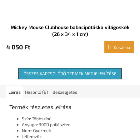
Mickey Mouse Clubhouse babacipőtáska világoskék
(26 x 34 x 1 cm)
4 050 Ft
Kosárba
ÖSSZES KAPCSOLÓDÓ TERMÉK MEGJELENÍTÉSE
Leírás
Hasonló (8)
Beszélgetés
Termék részletes leírása
Szín: Többszínű
Anyaga: 300D poliészter
Nem: Gyermek
Jellemzők: