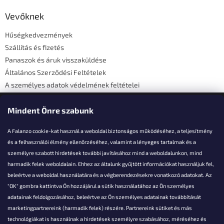
b
l
Vevőknek
é
Hűségkedvezmények
c
Szállítás és fizetés
Panaszok és áruk visszaküldése
Általános Szerződési Feltételek
A személyes adatok védelmének feltételei
Elérhetőségi adatok
Mindent Önre szabunk
A Falanzo cookie-kat használ a weboldal biztonságos működéséhez, a teljesítmény
és a felhasználói élmény ellenőrzéséhez, valamint a lényeges tartalmak és a
személyre szabott hirdetések további javításához mind a weboldalunkon, mind
Akarsz kérdezni valamit?
harmadik felek weboldalain. Ehhez az általunk gyűjtött információkat használjuk fel,
beleértve a weboldal használatára és a végberendezésekre vonatkozó adatokat. Az
info@falanzo.hu
"OK" gombra kattintva Ön hozzájárul a sütik használatához az Ön személyes
adatainak feldolgozásához, beleértve az Ön személyes adatainak továbbítását
marketingpartnereink (harmadik felek) részére. Partnereink sütiket és más
technológiákat is használnak a hirdetések személyre szabásához, méréséhez és