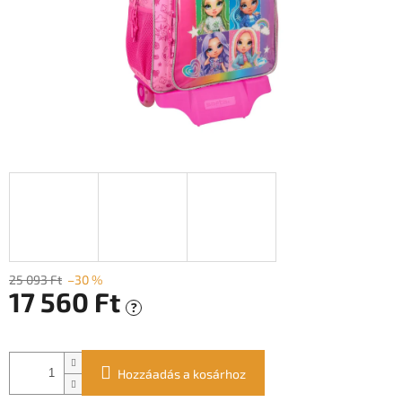
25 093 Ft
–30 %
17 560 Ft
?
Egységár:
Hozzáadás a kosárhoz