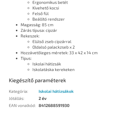
Ergonomikus betét
Kivehető kocsi
Felső fül
Beállító rendszer
Magasság: 85 cm
Zárás típusa: cipzár
Rekeszek:
Elülső zseb cipzárral
Oldalsó palackzseb x 2
Hozzávetőleges méretek: 33 x 42 x 14 cm
Típus:
Iskolai hátizsák
Iskolatáska kerekeken
Kiegészítő paraméterek
Kategória
:
Iskolai hátizsákok
Jótállás
:
2 év
EAN vonalkód
:
8412688591930
L
á