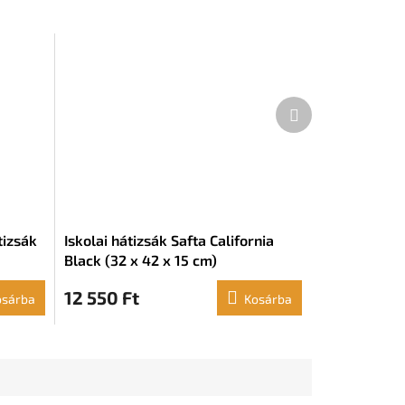
Következő
termék
tizsák
Iskolai hátizsák Safta California
Black (32 x 42 x 15 cm)
12 550 Ft
osárba
Kosárba