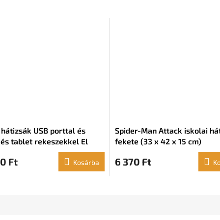
i hátizsák USB porttal és
Spider-Man Attack iskolai há
 és tablet rekeszekkel El
fekete (33 x 42 x 15 cm)
Basics Pink (31 x 44 x 18 cm)
0 Ft
6 370 Ft
Kosárba
K