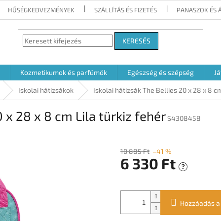
HŰSÉGKEDVEZMÉNYEK
SZÁLLÍTÁS ÉS FIZETÉS
PANASZOK ÉS 
KERESÉS
Kozmetikumok és parfümök
Egészség és szépség
Já
Iskolai hátizsákok
Iskolai hátizsák The Bellies 20 x 28 x 8 cm
0 x 28 x 8 cm Lila türkiz fehér
S4308458
10 885 Ft
–41 %
6 330 Ft
?
Egységár:
Hozzáadás a