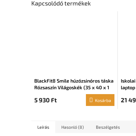
Kapcsolódó termékek
BlackFit8 Smile húzózsinóros táska
Iskola
Rózsaszín Világoskék (35 x 40 x 1
laptop
cm)
Ganso 
5 930 Ft
21 49
Kosárba
Leírás
Hasonló (8)
Beszélgetés