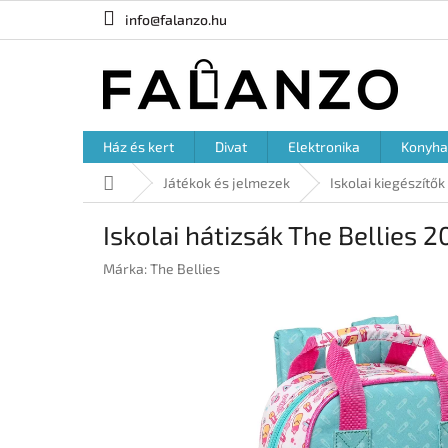
Ugrás
info@falanzo.hu
a
fő
tartalomhoz
Ház és kert
Divat
Elektronika
Konyha
Kezdőlap
Játékok és jelmezek
Iskolai kiegészítők
Iskolai hátizsák The Bellies 2
Márka:
The Bellies