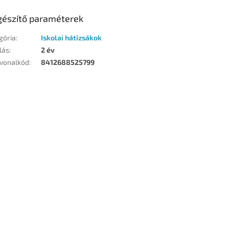
gészítő paraméterek
gória
:
Iskolai hátizsákok
lás
:
2 év
vonalkód
:
8412688525799