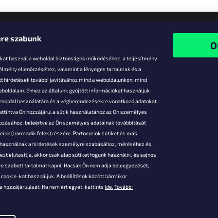
re szabunk
-kat használ a weboldal biztonságos működéséhez, a teljesítmény
 élmény ellenőrzéséhez, valamint a lényeges tartalmak és a
t hirdetések további javításához mind a weboldalunkon, mind
boldalain. Ehhez az általunk gyűjtött információkat használjuk
k
weboldal használatára és a végberendezésekre vonatkozó adatokat.
attintva Ön hozzájárul a sütik használatához az Ön személyes
vezmények
gozásához, beleértve az Ön személyes adatainak továbbítását
s fizetés
ink (harmadik felek) részére. Partnereink sütiket és más
s áruk
s használnak a hirdetések személyre szabásához, méréséhez és
ése
zt elutasítja, akkor csak alap sütiket fogunk használni, és sajnos
Szerződési
e szabott tartalmat kapni. Hacsak Ön nem adja beleegyezését,
cookie-kat használjuk. A beállítások között bármikor
es adatok
 hozzájárulását. Ha nem ért egyet, kattints
ide.
További
 feltételei
gi adatok