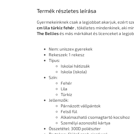
Termék részletes leírása
Gyermekeinknek csak a legjobbat akarjuk, ezért s
cm lila türkiz fehér
, tökéletes mindenkinek, aki mi
The Bellies
és más márkákat és licenceket a legjob
Nem: uniszex gyerekek
Rekeszek: 1 rekesz
Típus:
Iskolai hátizsák
Iskola (iskola)
Szín:
Fehér
Lila
Türkiz
Jellemzők:
Párnázott vállpántok
Felső fül
Alkalmazható csomagtartó kocsihoz
Személyi azonosító kártya
Összetétel: 300D poliészter