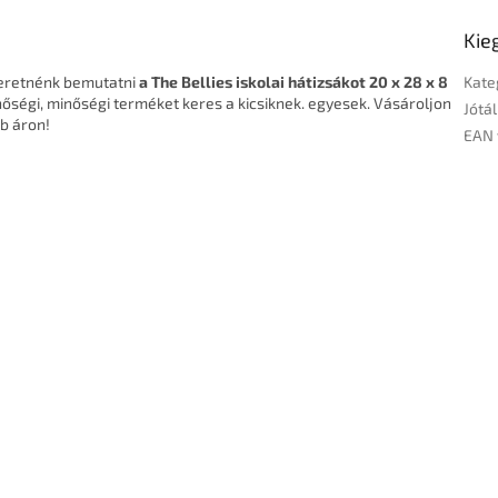
Kie
zeretnénk bemutatni
a The Bellies iskolai hátizsákot 20 x 28 x 8
Kate
nőségi, minőségi terméket keres a kicsiknek. egyesek. Vásároljon
Jótál
b áron!
EAN 