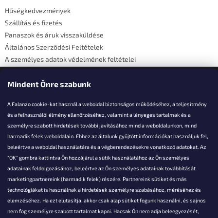
é
Hűségkedvezmények
c
Szállítás és fizetés
Panaszok és áruk visszaküldése
Általános Szerződési Feltételek
A személyes adatok védelmének feltételei
Elérhetőségi adatok
Mindent Önre szabunk
A Falanzo cookie-kat használ a weboldal biztonságos működéséhez, a teljesítmény
és a felhasználói élmény ellenőrzéséhez, valamint a lényeges tartalmak és a
személyre szabott hirdetések további javításához mind a weboldalunkon, mind
Akarsz kérdezni valamit?
harmadik felek weboldalain. Ehhez az általunk gyűjtött információkat használjuk fel,
beleértve a weboldal használatára és a végberendezésekre vonatkozó adatokat. Az
info@falanzo.hu
"OK" gombra kattintva Ön hozzájárul a sütik használatához az Ön személyes
adatainak feldolgozásához, beleértve az Ön személyes adatainak továbbítását
marketingpartnereink (harmadik felek) részére. Partnereink sütiket és más
technológiákat is használnak a hirdetések személyre szabásához, méréséhez és
elemzéséhez. Ha ezt elutasítja, akkor csak alap sütiket fogunk használni, és sajnos
nem fog személyre szabott tartalmat kapni. Hacsak Ön nem adja beleegyezését,