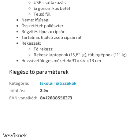
USB csatlakozás
Ergonomikus betét
Felső fül
Neme: Ifjúsági
Összetétel: poliészter
Rögzítés típusa: cipzár
Tartalma: Elülső zseb cipzárral
Rekeszek:
Fő rekesz
Rekesz laptopnak (15,6"-ig), táblagépnek (11"-ig)
Hozzávetőleges méretek: 31 x 44 x 18 cm
Kiegészítő paraméterek
Kategória
:
Iskolai hátizsákok
Jótállás
:
2 év
EAN vonalkód
:
8412688556373
L
á
b
l
Vevőknek