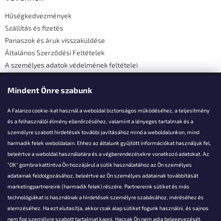
é
Hűségkedvezmények
c
Szállítás és fizetés
Panaszok és áruk visszaküldése
Általános Szerződési Feltételek
A személyes adatok védelmének feltételei
Elérhetőségi adatok
Mindent Önre szabunk
A Falanzo cookie-kat használ a weboldal biztonságos működéséhez, a teljesítmény
és a felhasználói élmény ellenőrzéséhez, valamint a lényeges tartalmak és a
személyre szabott hirdetések további javításához mind a weboldalunkon, mind
Akarsz kérdezni valamit?
harmadik felek weboldalain. Ehhez az általunk gyűjtött információkat használjuk fel,
beleértve a weboldal használatára és a végberendezésekre vonatkozó adatokat. Az
info@falanzo.hu
"OK" gombra kattintva Ön hozzájárul a sütik használatához az Ön személyes
adatainak feldolgozásához, beleértve az Ön személyes adatainak továbbítását
marketingpartnereink (harmadik felek) részére. Partnereink sütiket és más
technológiákat is használnak a hirdetések személyre szabásához, méréséhez és
elemzéséhez. Ha ezt elutasítja, akkor csak alap sütiket fogunk használni, és sajnos
nem fog személyre szabott tartalmat kapni. Hacsak Ön nem adja beleegyezését,