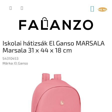
Ugrás
a
KOSÁR
fő
tartalomhoz
Iskolai hátizsák El Ganso MARSALA
Marsala 31 x 44 x 18 cm
S4310453
Márka:
El Ganso