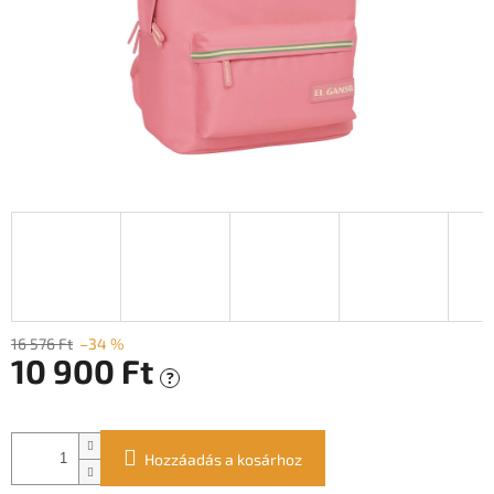
16 576 Ft
–34 %
10 900 Ft
?
Egységár:
Hozzáadás a kosárhoz