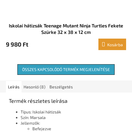
Iskolai hátizsák Teenage Mutant Ninja Turtles Fekete
Szürke 32 x 38 x 12 cm
9 980 Ft
Kosárba
ÖSSZES KAPCSOLÓDÓ TERMÉK MEGJELENÍTÉSE
Leírás
Hasonló (8)
Beszélgetés
Termék részletes leírása
Típus: Iskolai hátizsák
Szín: Marsala
Jellemzők:
Befejezve