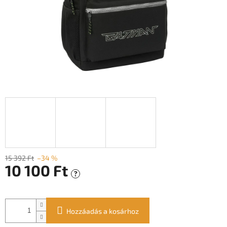
15 392 Ft
–34 %
10 100 Ft
?
Egységár:
Hozzáadás a kosárhoz