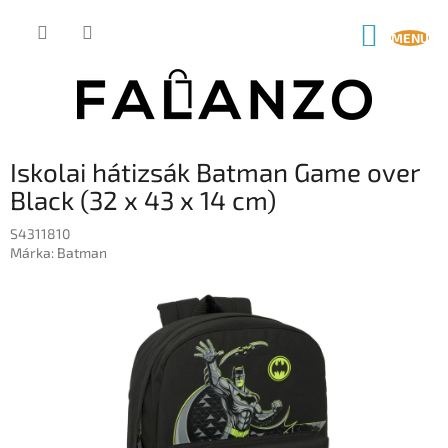
Ugrás
a
KOSÁR
fő
tartalomhoz
Iskolai hátizsák Batman Game over
Black (32 x 43 x 14 cm)
S4311810
Márka:
Batman