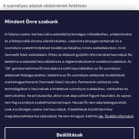
A személyes adatok védelmének feltételei
Elérhetőségi adatok
Mindent Önre szabunk
A Falanzo cookie-kat használ a weboldal biztonságos működéséhez, a teljesítmény
és a felhasználói élmény ellenőrzéséhez, valamint a lényeges tartalmak és a
személyre szabott hirdetések további javításához mind a weboldalunkon, mind
Akarsz kérdezni valamit?
harmadik felek weboldalain. Ehhez az általunk gyűjtött információkat használjuk fel,
beleértve a weboldal használatára és a végberendezésekre vonatkozó adatokat. Az
info@falanzo.hu
"OK" gombra kattintva Ön hozzájárul a sütik használatához az Ön személyes
adatainak feldolgozásához, beleértve az Ön személyes adatainak továbbítását
marketingpartnereink (harmadik felek) részére. Partnereink sütiket és más
technológiákat is használnak a hirdetések személyre szabásához, méréséhez és
elemzéséhez. Ha ezt elutasítja, akkor csak alap sütiket fogunk használni, és sajnos
nem fog személyre szabott tartalmat kapni. Hacsak Ön nem adja beleegyezését,
csak a szükséges cookie-kat használjuk. A beállítások között bármikor
megváltoztathatja hozzájárulását. Ha nem ért egyet, kattints
ide.
További információ
Beállítások