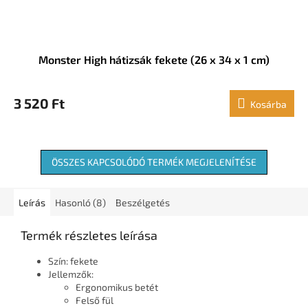
Monster High hátizsák fekete (26 x 34 x 1 cm)
3 520 Ft
Kosárba
ÖSSZES KAPCSOLÓDÓ TERMÉK MEGJELENÍTÉSE
Leírás
Hasonló (8)
Beszélgetés
Termék részletes leírása
Szín: fekete
Jellemzők:
Ergonomikus betét
Felső fül