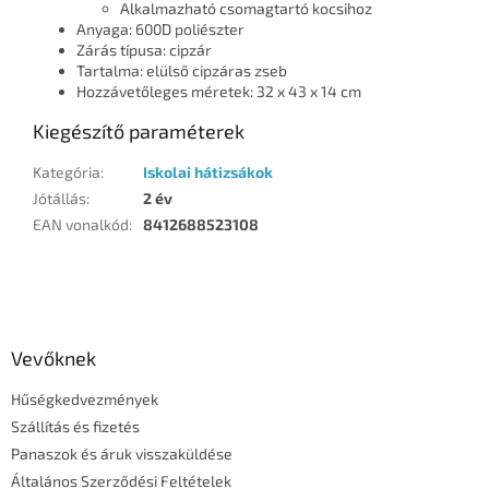
Alkalmazható csomagtartó kocsihoz
Anyaga: 600D poliészter
Zárás típusa: cipzár
Tartalma: elülső cipzáras zseb
Hozzávetőleges méretek: 32 x 43 x 14 cm
Kiegészítő paraméterek
Kategória
:
Iskolai hátizsákok
Jótállás
:
2 év
EAN vonalkód
:
8412688523108
L
á
b
l
Vevőknek
é
Hűségkedvezmények
c
Szállítás és fizetés
Panaszok és áruk visszaküldése
Általános Szerződési Feltételek