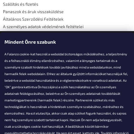
Szállítás és fizetés
Panaszok és áruk visszaküldése
Általános Szerződési Feltételek
A személyes adatok védelmének feltételei
Elérhetőségi adatok
Mindent Önre szabunk
A Falanzo cookie-kat használ a weboldal biztonságos működéséhez, a teljesítmény
és a felhasználói élmény ellenőrzéséhez, valamint a lényeges tartalmak és a
személyre szabott hirdetések további javításához mind a weboldalunkon, mind
Akarsz kérdezni valamit?
harmadik felek weboldalain. Ehhez az általunk gyűjtött információkat használjuk fel,
beleértve a weboldal használatára és a végberendezésekre vonatkozó adatokat. Az
info@falanzo.hu
"OK" gombra kattintva Ön hozzájárul a sütik használatához az Ön személyes
adatainak feldolgozásához, beleértve az Ön személyes adatainak továbbítását
marketingpartnereink (harmadik felek) részére. Partnereink sütiket és más
technológiákat is használnak a hirdetések személyre szabásához, méréséhez és
elemzéséhez. Ha ezt elutasítja, akkor csak alap sütiket fogunk használni, és sajnos
nem fog személyre szabott tartalmat kapni. Hacsak Ön nem adja beleegyezését,
csak a szükséges cookie-kat használjuk. A beállítások között bármikor
megváltoztathatja hozzájárulását. Ha nem ért egyet, kattints
ide.
További információ