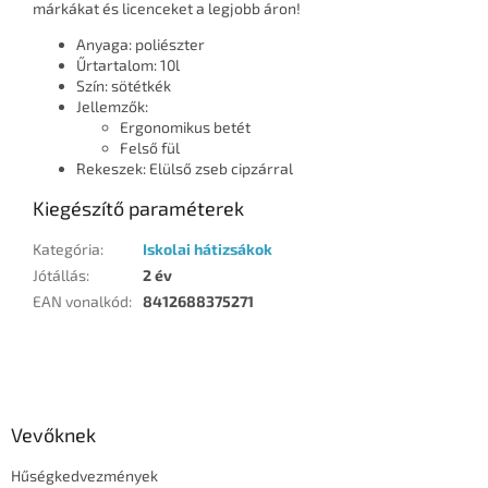
márkákat és licenceket a legjobb áron!
Anyaga: poliészter
Űrtartalom: 10l
Szín: sötétkék
Jellemzők:
Ergonomikus betét
Felső fül
Rekeszek: Elülső zseb cipzárral
Kiegészítő paraméterek
Kategória
:
Iskolai hátizsákok
Jótállás
:
2 év
EAN vonalkód
:
8412688375271
L
á
b
l
Vevőknek
é
Hűségkedvezmények
c