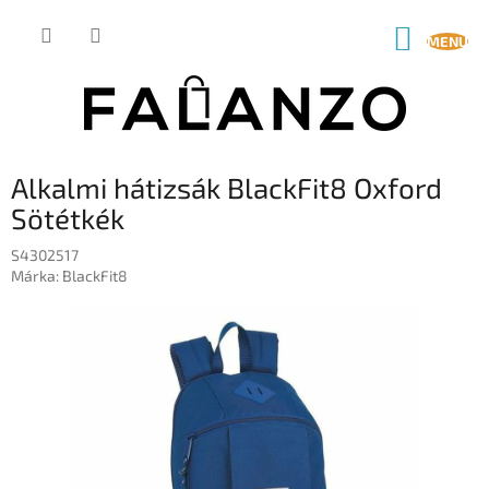
Ugrás
a
KOSÁR
fő
tartalomhoz
Alkalmi hátizsák BlackFit8 Oxford
Sötétkék
S4302517
Márka:
BlackFit8