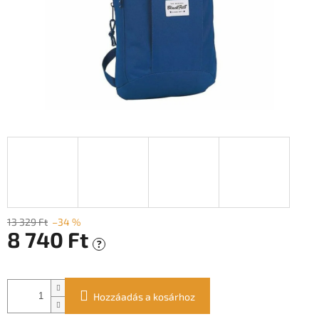
13 329 Ft
–34 %
8 740 Ft
?
Egységár:
Hozzáadás a kosárhoz