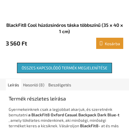
BlackFit8 Cool húzózsinóros táska többszínű (35 x 40 x
1 cm)
3 560 Ft
Kosárba
ÖSSZES KAPCSOLÓDÓ TERMÉK MEGJELENÍTÉSE
Leírás
Hasonló (8)
Beszélgetés
Termék részletes leírása
Gyermekeinknek csak a legjobbat akarjuk, és szeretnénk
bemutatni
a BlackFit8 Oxford Casual Backpack Dark Blue-t
, amely tökéletes mindenkinek, aki minőségi, minőségi
terméket keres a kicsiknek. Vásároljon
BlackFit8-
at és más