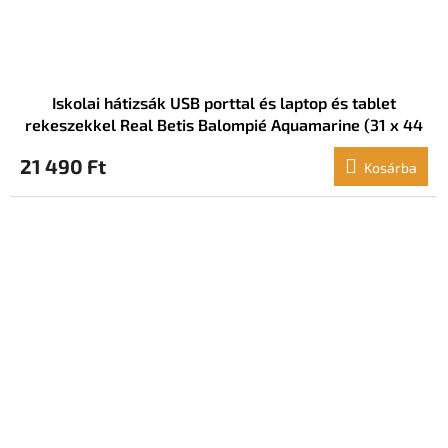
Iskolai hátizsák USB porttal és laptop és tablet
rekeszekkel Real Betis Balompié Aquamarine (31 x 44
x 18 cm)
21 490 Ft
Kosárba