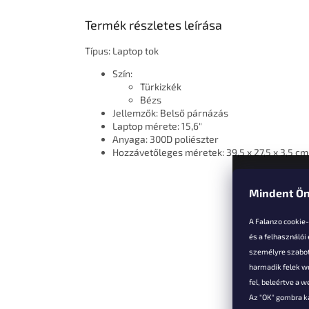
Termék részletes leírása
Típus: Laptop tok
Szín:
Türkizkék
Bézs
Jellemzők: Belső párnázás
Laptop mérete: 15,6"
Anyaga: 300D poliészter
Hozzávetőleges méretek: 39,5 x 27,5 x 3,5 cm
Mindent Ön
L
á
A Falanzo cookie
b
és a felhasználói
l
személyre szabot
é
harmadik felek we
Vevőkne
c
fel, beleértve a 
Az "OK" gombra k
Hűségked