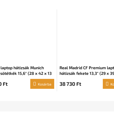
i laptop hátizsák Munich
Real Madrid CF Premium lap
 sötétkék 15,6" (28 x 42 x 13
hátizsák fekete 13,3" (29 x 39
cm)
0 Ft
38 730 Ft
Kosárba
K