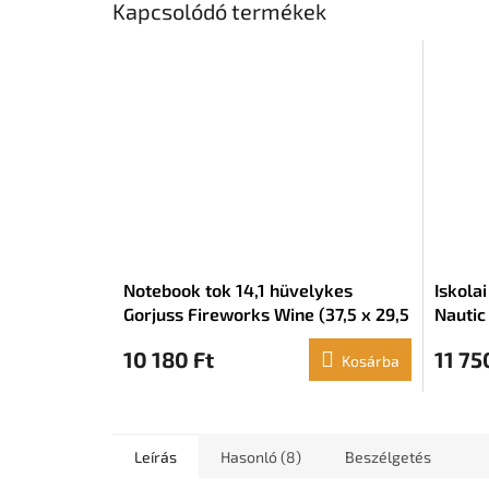
Kapcsolódó termékek
Notebook tok 14,1 hüvelykes
Iskola
Gorjuss Fireworks Wine (37,5 x 29,5
Nautic
x 6 cm)
cm)
10 180 Ft
11 75
Kosárba
Leírás
Hasonló (8)
Beszélgetés