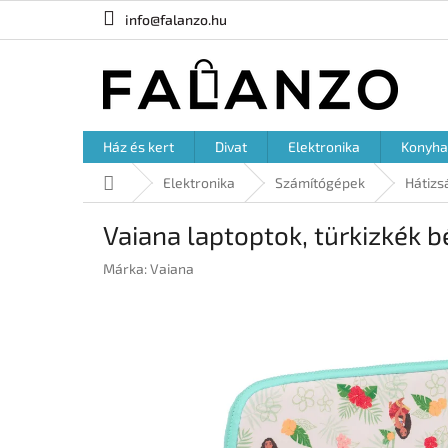
Ugrás
info@falanzo.hu
a
fő
tartalomhoz
Ház és kert
Divat
Elektronika
Konyha
Kezdőlap
Elektronika
Számítógépek
Hátizs
Vaiana laptoptok, türkizkék bé
Márka:
Vaiana