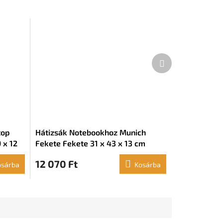
Következő
termék
top
Hátizsák Notebookhoz Munich
 x 12
Fekete Fekete 31 x 43 x 13 cm
12 070 Ft
osárba
Kosárba