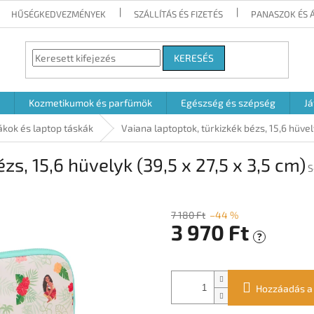
HŰSÉGKEDVEZMÉNYEK
SZÁLLÍTÁS ÉS FIZETÉS
PANASZOK ÉS 
KERESÉS
Kozmetikumok és parfümök
Egészség és szépség
Já
ákok és laptop táskák
Vaiana laptoptok, türkizkék bézs, 15,6 hüvely
zs, 15,6 hüvelyk (39,5 x 27,5 x 3,5 cm)
S
7 180 Ft
–44 %
3 970 Ft
?
Egységár:
Hozzáadás a