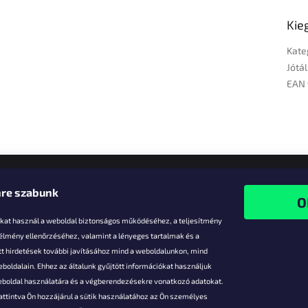
Kie
Kate
Jótál
EAN 
re szabunk
-kat használ a weboldal biztonságos működéséhez, a teljesítmény
 élmény ellenőrzéséhez, valamint a lényeges tartalmak és a
t hirdetések további javításához mind a weboldalunkon, mind
boldalain. Ehhez az általunk gyűjtött információkat használjuk
k
weboldal használatára és a végberendezésekre vonatkozó adatokat.
attintva Ön hozzájárul a sütik használatához az Ön személyes
vezmények