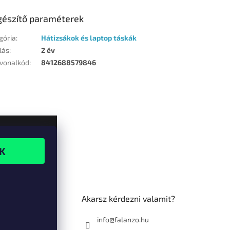
gészítő paraméterek
gória
:
Hátizsákok és laptop táskák
lás
:
2 év
vonalkód
:
8412688579846
Akarsz kérdezni valamit?
info@falanzo.hu