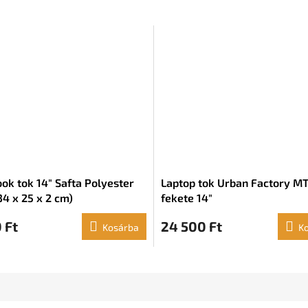
ok tok 14" Safta Polyester
Laptop tok Urban Factory M
34 x 25 x 2 cm)
fekete 14"
 Ft
24 500 Ft
Kosárba
K