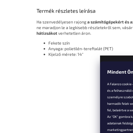
Termék részletes leírása
Ha szenvedélyesen rajong
a számítógépekért és a
ne maradjon le a legkisebb részletekről sem, vásá
hátizsákot
verhetetlen áron.
Fekete szín
Anyaga: polietilén-tereftalát (PET)
Kijelző mérete: 14"
Mindent Ön
L
á
A Falanzo cookie
b
és a felhasználói
l
személyre szabot
é
harmadik felek we
Vevőkne
c
fel, beleértve a 
Az "OK" gombra k
Hűségked
adatainak feldol
Szállítás é
marketingpartnere
Panaszok é