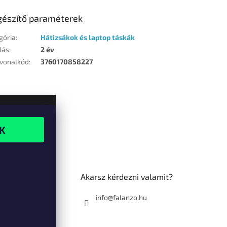
gészítő paraméterek
gória
:
Hátizsákok és laptop táskák
lás
:
2 év
vonalkód
:
3760170858227
Akarsz kérdezni valamit?
info@falanzo.hu