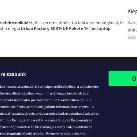
Kie
z elektronikáért
, és szeretne lépést tartani a technológiával, és
Kate
rolja meg
a Urban Factory ECB14UF Fekete 14"-os laptop
Jótál
EAN 
re szabunk
-kat használ a weboldal biztonságos működéséhez, a teljesítmény
 élmény ellenőrzéséhez, valamint a lényeges tartalmak és a
t hirdetések további javításához mind a weboldalunkon, mind
boldalain. Ehhez az általunk gyűjtött információkat használjuk
k
weboldal használatára és a végberendezésekre vonatkozó adatokat.
attintva Ön hozzájárul a sütik használatához az Ön személyes
vezmények
gozásához, beleértve az Ön személyes adatainak továbbítását
s fizetés
ink (harmadik felek) részére. Partnereink sütiket és más
s áruk