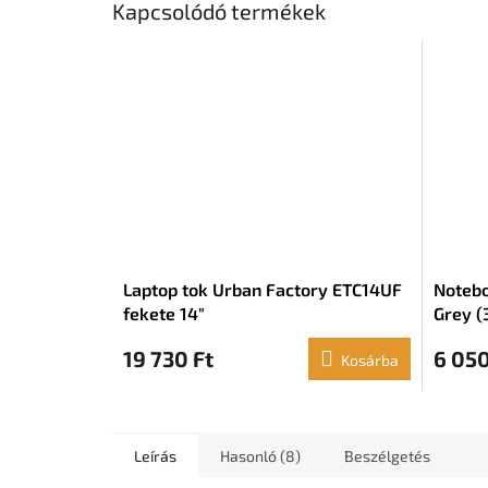
Kapcsolódó termékek
Laptop tok Urban Factory ETC14UF
Notebo
fekete 14"
Grey (
19 730 Ft
6 050
Kosárba
Leírás
Hasonló (8)
Beszélgetés