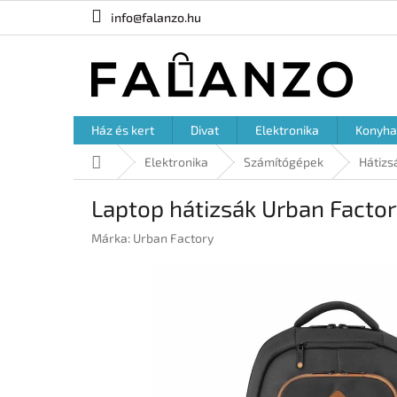
Ugrás
info@falanzo.hu
a
fő
tartalomhoz
Ház és kert
Divat
Elektronika
Konyha
Kezdőlap
Elektronika
Számítógépek
Hátizs
Laptop hátizsák Urban Factor
Márka:
Urban Factory