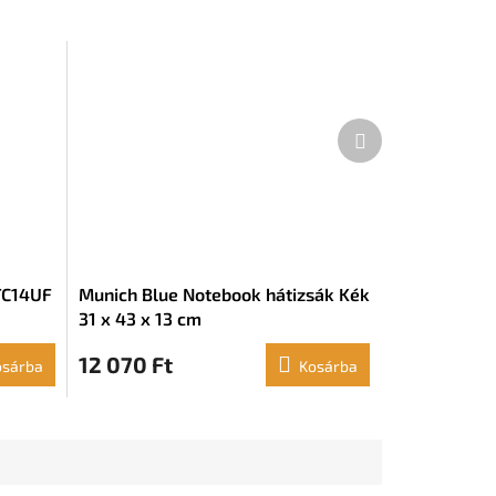
Következő
termék
TC14UF
Munich Blue Notebook hátizsák Kék
31 x 43 x 13 cm
12 070 Ft
osárba
Kosárba