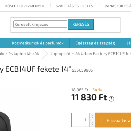
HŰSÉGKEDVEZMÉNYEK
SZÁLLÍTÁS ÉS FIZETÉS
PANASZOK ÉS 
KERESÉS
Kozmetikumok és parfümök
Egészség és szépség
Já
ákok és laptop táskák
Laptop hátizsák Urban Factory ECB14UF fek
y ECB14UF fekete 14"
S55059905
18 065 Ft
–34 %
11 830 Ft
?
Egységár:
Hozzáadás a