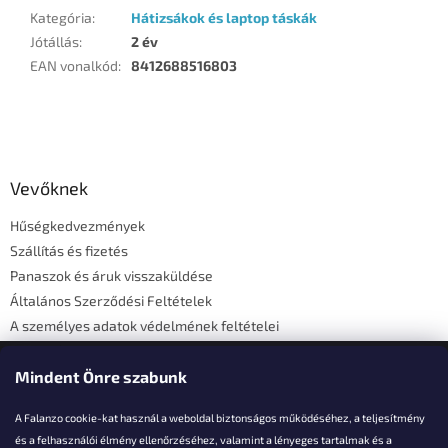
Kategória
:
Hátizsákok és laptop táskák
Jótállás
:
2 év
EAN vonalkód
:
8412688516803
L
á
b
l
Vevőknek
é
Hűségkedvezmények
c
Szállítás és fizetés
Panaszok és áruk visszaküldése
Általános Szerződési Feltételek
A személyes adatok védelmének feltételei
Elérhetőségi adatok
Mindent Önre szabunk
A Falanzo cookie-kat használ a weboldal biztonságos működéséhez, a teljesítmény
és a felhasználói élmény ellenőrzéséhez, valamint a lényeges tartalmak és a