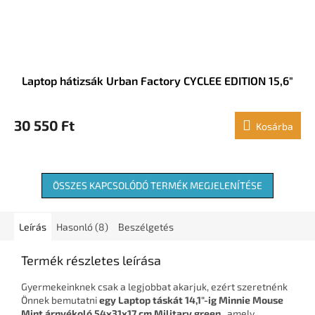
Laptop hátizsák Urban Factory CYCLEE EDITION 15,6"
30 550 Ft
Kosárba
ÖSSZES KAPCSOLÓDÓ TERMÉK MEGJELENÍTÉSE
Leírás
Hasonló (8)
Beszélgetés
Termék részletes leírása
Gyermekeinknek csak a legjobbat akarjuk, ezért szeretnénk
Önnek bemutatni
egy Laptop táskát 14,1"-ig
Minnie Mouse
Mint árnyékoló 54x31x17 cm Military green
, amely