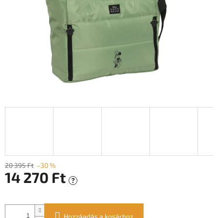
20 395 Ft
–30 %
14 270 Ft
?
Egységár:
Hozzáadás a kosárhoz