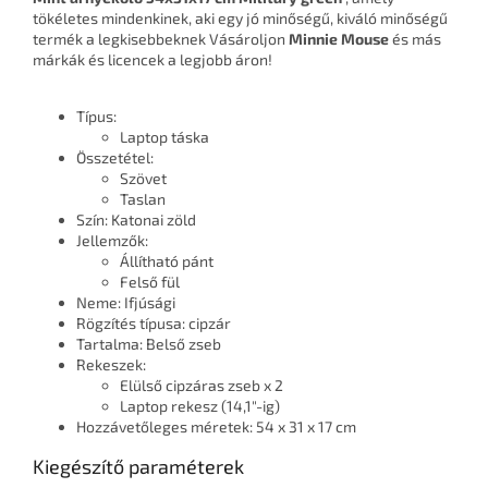
tökéletes mindenkinek, aki egy jó minőségű, kiváló minőségű
termék a legkisebbeknek Vásároljon
Minnie Mouse
és más
márkák és licencek a legjobb áron!
Típus:
Laptop táska
Összetétel:
Szövet
Taslan
Szín: Katonai zöld
Jellemzők:
Állítható pánt
Felső fül
Neme: Ifjúsági
Rögzítés típusa: cipzár
Tartalma: Belső zseb
Rekeszek:
Elülső cipzáras zseb x 2
Laptop rekesz (14,1"-ig)
Hozzávetőleges méretek: 54 x 31 x 17 cm
Kiegészítő paraméterek