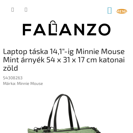
Ugrás
a
KOSÁR
fő
tartalomhoz
Laptop táska 14,1"-ig Minnie Mouse
Mint árnyék 54 x 31 x 17 cm katonai
zöld
S4308263
Márka:
Minnie Mouse