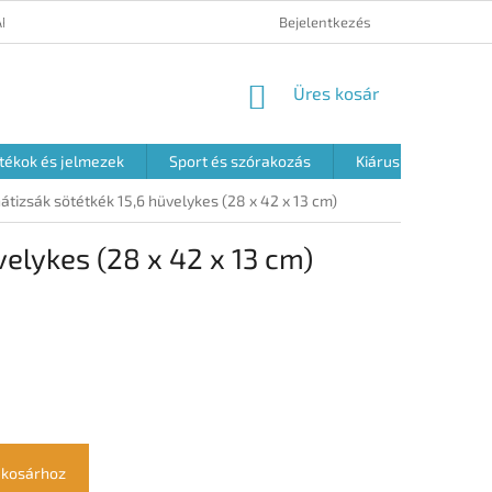
ÁRUK VISSZAKÜLDÉSE
ÁLTALÁNOS SZERZŐDÉSI FELTÉTELEK
Bejelentkezés
A S
KOSÁR
Üres kosár
tékok és jelmezek
Sport és szórakozás
Kiárusítás
átizsák sötétkék 15,6 hüvelykes (28 x 42 x 13 cm)
velykes (28 x 42 x 13 cm)
 kosárhoz