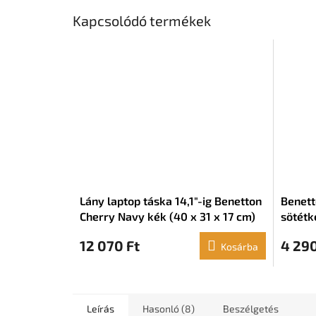
Kapcsolódó termékek
Lány laptop táska 14,1"-ig Benetton
Benett
Cherry Navy kék (40 x 31 x 17 cm)
sötétk
27,5 x 
12 070 Ft
4 290
Kosárba
Leírás
Hasonló (8)
Beszélgetés