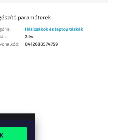
gészítő paraméterek
gória
:
Hátizsákok és laptop táskák
lás
:
2 év
vonalkód
:
8412688574759