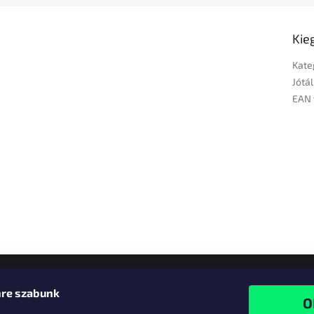
Kie
Kate
Jótál
EAN 
re szabunk