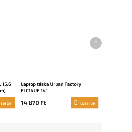
Következő
termék
, 15,6
Laptop táska Urban Factory
cm)
ELC14UF 14"
14 870 Ft
osárba
Kosárba