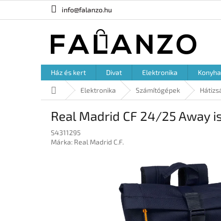
Ugrás
info@falanzo.hu
a
fő
tartalomhoz
Ház és kert
Divat
Elektronika
Konyha
Kezdőlap
Elektronika
Számítógépek
Hátizs
Real Madrid CF 24/25 Away isk
S4311295
Márka:
Real Madrid C.F.