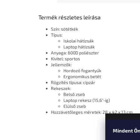
Termék részletes leírása
Szín: sötétkék
Típus:
Iskolai hátizsák
Laptop hátizsák
Anyaga: 600D poliészter
Kivitel: sportos
Jellemzők:
Hordozó fogantyúk
Ergonomikus betét
Rögzítés típusa: cipzár
Rekeszek:
Belső zseb
Laptop rekesz (15,6"-ig)
Elülső zseb
Hozzávetőleges méretek: 28 x 42 x 13 cm
Mindent Ön
L