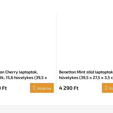
on Cherry laptoptok,
Benetton Mint zöld laptoptok
ék, 15,6 hüvelykes (39,5 x
hüvelykes (39,5 x 27,5 x 3,5 
3,5 cm)
 Ft
4 290 Ft
Kosárba
K