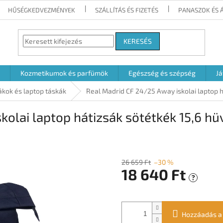
HŰSÉGKEDVEZMÉNYEK
SZÁLLÍTÁS ÉS FIZETÉS
PANASZOK ÉS 
KERESÉS
Kozmetikumok és parfümök
Egészség és szépség
Já
ákok és laptop táskák
Real Madrid CF 24/25 Away iskolai laptop h
olai laptop hátizsák sötétkék 15,6 hü
26 659 Ft
–30 %
18 640 Ft
?
Egységár:
Hozzáadás a