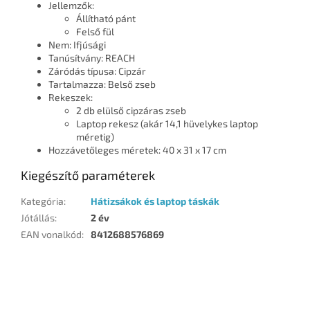
Jellemzők:
Állítható pánt
Felső fül
Nem: Ifjúsági
Tanúsítvány: REACH
Záródás típusa: Cipzár
Tartalmazza: Belső zseb
Rekeszek:
2 db elülső cipzáras zseb
Laptop rekesz (akár 14,1 hüvelykes laptop
méretig)
Hozzávetőleges méretek: 40 x 31 x 17 cm
Kiegészítő paraméterek
Kategória
:
Hátizsákok és laptop táskák
Jótállás
:
2 év
EAN vonalkód
:
8412688576869
L
á
b