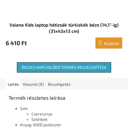
Vaiana Kids laptop hátizsák türkizkék bézs (14,1"-ig)
(31x43x13 cm)
6 410 Ft
Kosárba
ÖSSZES KAPCSOLÓDÓ TERMÉK MEGJELENÍTÉSE
Leírás
Hasonló (8)
Beszélgetés
Termék részletes leírása
Szín:
Cseresznye
Sötétkék
Anyag: 600D poliészter