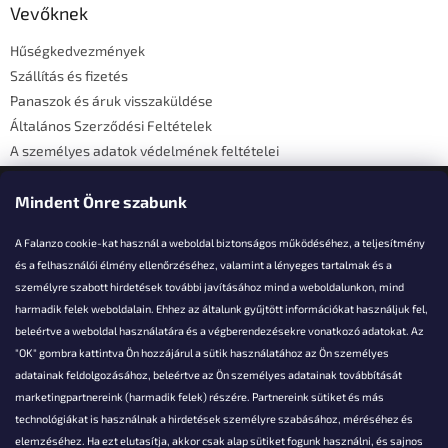
l
Vevőknek
é
Hűségkedvezmények
c
Szállítás és fizetés
Panaszok és áruk visszaküldése
Általános Szerződési Feltételek
A személyes adatok védelmének feltételei
Elérhetőségi adatok
Mindent Önre szabunk
A Falanzo cookie-kat használ a weboldal biztonságos működéséhez, a teljesítmény
és a felhasználói élmény ellenőrzéséhez, valamint a lényeges tartalmak és a
személyre szabott hirdetések további javításához mind a weboldalunkon, mind
Akarsz kérdezni valamit?
harmadik felek weboldalain. Ehhez az általunk gyűjtött információkat használjuk fel,
beleértve a weboldal használatára és a végberendezésekre vonatkozó adatokat. Az
info@falanzo.hu
"OK" gombra kattintva Ön hozzájárul a sütik használatához az Ön személyes
adatainak feldolgozásához, beleértve az Ön személyes adatainak továbbítását
marketingpartnereink (harmadik felek) részére. Partnereink sütiket és más
technológiákat is használnak a hirdetések személyre szabásához, méréséhez és
elemzéséhez. Ha ezt elutasítja, akkor csak alap sütiket fogunk használni, és sajnos