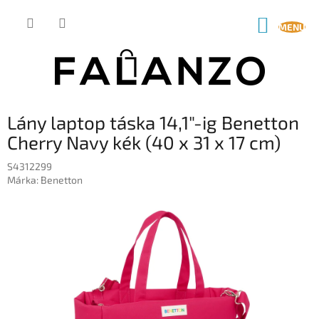
Ugrás
a
KOSÁR
fő
tartalomhoz
Lány laptop táska 14,1"-ig Benetton
Cherry Navy kék (40 x 31 x 17 cm)
S4312299
Márka:
Benetton