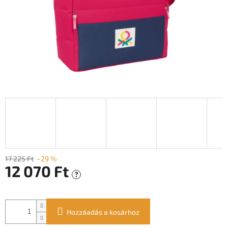
17 225 Ft
–29 %
12 070 Ft
?
Egységár:
Hozzáadás a kosárhoz