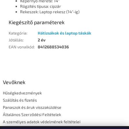
Képernyő mérete: 14"
Rögzítés típusa: cipzár
Rekeszek: Laptop rekesz (14"-ig)
Kiegészítő paraméterek
Kategória
:
Hátizsákok és laptop táskák
Jótállás
:
2 év
EAN vonalkód
:
8412688534036
L
á
b
l
Vevőknek
é
Hűségkedvezmények
c
Szállítás és fizetés
Panaszok és áruk visszaküldése
Általános Szerződési Feltételek
A személyes adatok védelmének feltételei
Elérhetőségi adatok