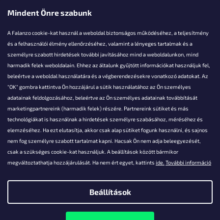
Mindent Önre szabunk
A Falanzo cookie-kat használ a weboldal biztonságos működéséhez, a teljesítmény
és a felhasználói élmény ellenőrzéséhez, valamint a lényeges tartalmak és a
személyre szabott hirdetések további javításához mind a weboldalunkon, mind
Akarsz kérdezni valamit?
harmadik felek weboldalain. Ehhez az általunk gyűjtött információkat használjuk fel,
beleértve a weboldal használatára és a végberendezésekre vonatkozó adatokat. Az
info@falanzo.hu
"OK" gombra kattintva Ön hozzájárul a sütik használatához az Ön személyes
adatainak feldolgozásához, beleértve az Ön személyes adatainak továbbítását
marketingpartnereink (harmadik felek) részére. Partnereink sütiket és más
technológiákat is használnak a hirdetések személyre szabásához, méréséhez és
elemzéséhez. Ha ezt elutasítja, akkor csak alap sütiket fogunk használni, és sajnos
nem fog személyre szabott tartalmat kapni. Hacsak Ön nem adja beleegyezését,
csak a szükséges cookie-kat használjuk. A beállítások között bármikor
megváltoztathatja hozzájárulását. Ha nem ért egyet, kattints
ide.
További információ
Beállítások
Shoptet készítette