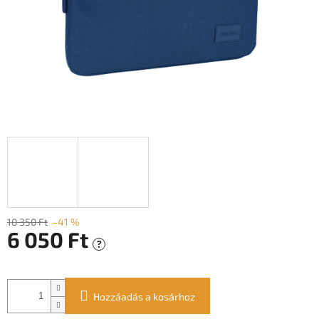
10 350 Ft
–41 %
6 050 Ft
?
Egységár:
Hozzáadás a kosárhoz