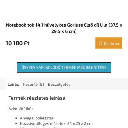
Notebook tok 14,1 hüvelykes Gorjuss Első díj Lila (37,5 x
29,5 x 6 cm)
10 180 Ft
Kosárba
ÖSSZES KAPCSOLÓDÓ TERMÉK MEGJELENÍTÉSE
Leírás
Hasonló (8)
Beszélgetés
Termék részletes leírása
Szín: sötétkék
Anyaga: poliészter
Hozzávetőleges méretek: 34 x 25 x 2 cm