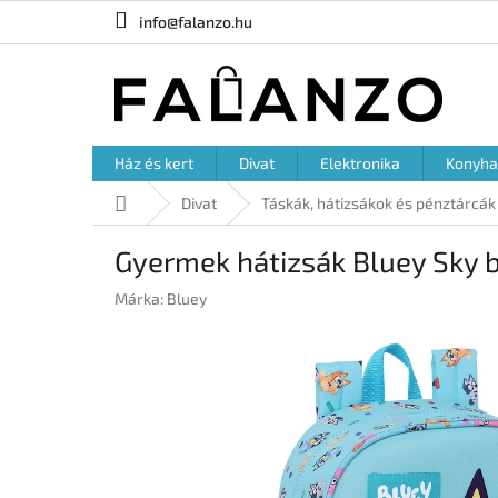
Ugrás
info@falanzo.hu
a
fő
tartalomhoz
Ház és kert
Divat
Elektronika
Konyha
Kezdőlap
Divat
Táskák, hátizsákok és pénztárcák
Gyermek hátizsák Bluey Sky b
Márka:
Bluey