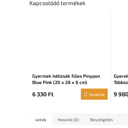
Kapcsolódó termékek
Gyermek hátizsák füles Pinypon
Gyerek
Blue Pink (20 x 28 x 8 cm)
Többsz
6 330 Ft
9 980
Kosárba
Leírás
Hasonló (8)
Beszélgetés