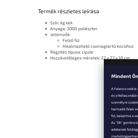
Termék részletes leírása
Szín: ég kék
Anyaga: 300D poliészter
Jellemzők:
Felső fül
Alkalmazható csomagtartó kocsihoz
Rögzítés típusa: cipzár
Hozzávetőleges méretek: 22 x 27 x 10 cm
Mindent Ön
L
á
A Falanzo cookie
b
és a felhasználói
l
személyre szabot
é
harmadik felek we
Vevőkne
c
fel, beleértve a 
Az "OK" gombra k
Hűségked
adatainak feldol
Szállítás é
marketingpartnere