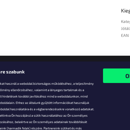
Kie
Kate
Jótál
EAN 
re szabunk
-kat használ a weboldal biztonságos működéséhez, a teljesítmény
 élmény ellenőrzéséhez, valamint a lényeges tartalmak és a
t hirdetések további javításához mind a weboldalunkon, mind
boldalain. Ehhez az általunk gyűjtött információkat használjuk
k
weboldal használatára és a végberendezésekre vonatkozó adatokat.
attintva Ön hozzájárul a sütik használatához az Ön személyes
vezmények
gozásához, beleértve az Ön személyes adatainak továbbítását
s fizetés
ink (harmadik felek) részére. Partnereink sütiket és más