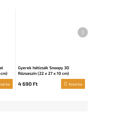
Következő
termék
al
Gyerek hátizsák Snoopy 3D
 cm)
Rózsaszín (22 x 27 x 10 cm)
4 690 Ft
osárba
Kosárba