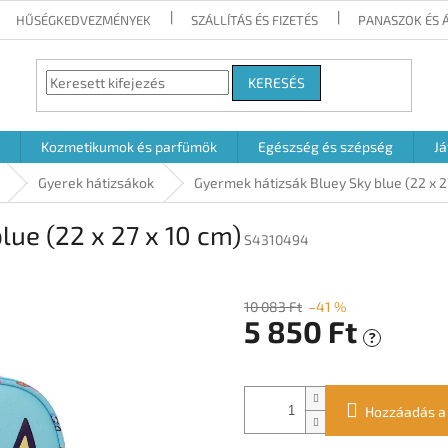
HŰSÉGKEDVEZMÉNYEK
SZÁLLÍTÁS ÉS FIZETÉS
PANASZOK ÉS 
KERESÉS
Kozmetikumok és parfümök
Egészség és szépség
Já
Gyerek hátizsákok
Gyermek hátizsák Bluey Sky blue (22 x 2
lue (22 x 27 x 10 cm)
S4310494
10 083 Ft
–41 %
5 850 Ft
?
Egységár:
Hozzáadás a