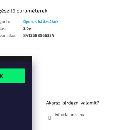
gészítő paraméterek
gória
:
Gyerek hátizsákok
lás
:
2 év
vonalkód
:
8412688566334
Akarsz kérdezni valamit?
info@falanzo.hu