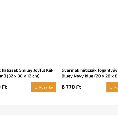
 hátizsák Smiley Joyful Kék
Gyermek hátizsák fogantyúv
ínű (32 x 38 x 12 cm)
Bluey Navy blue (20 x 28 x 8
 Ft
6 770 Ft
Kosárba
K