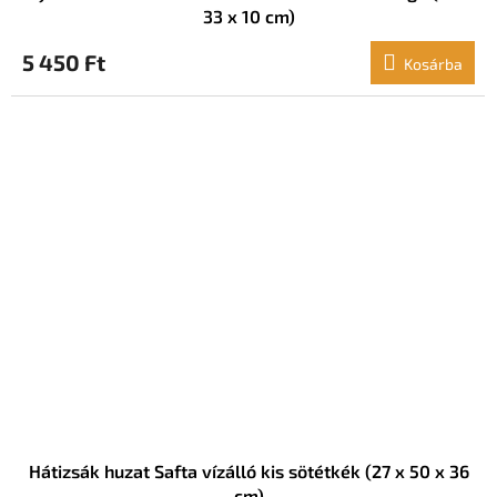
33 x 10 cm)
5 450 Ft
Kosárba
Hátizsák huzat Safta vízálló kis sötétkék (27 x 50 x 36
cm)