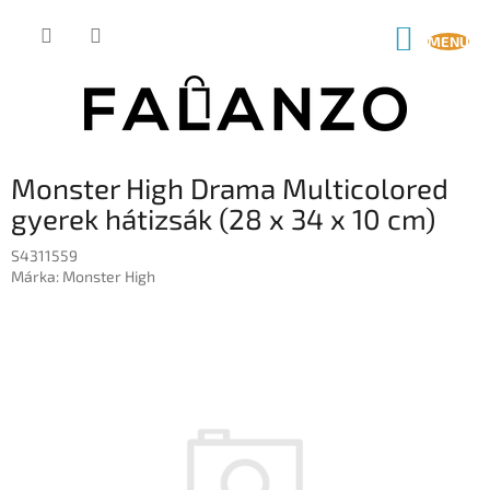
Ugrás
a
KOSÁR
fő
tartalomhoz
Monster High Drama Multicolored
gyerek hátizsák (28 x 34 x 10 cm)
S4311559
Márka:
Monster High