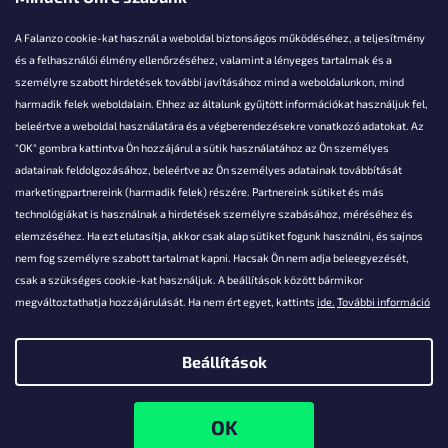
A Falanzo cookie-kat használ a weboldal biztonságos működéséhez, a teljesítmény
és a felhasználói élmény ellenőrzéséhez, valamint a lényeges tartalmak és a
személyre szabott hirdetések további javításához mind a weboldalunkon, mind
Akarsz kérdezni valamit?
harmadik felek weboldalain. Ehhez az általunk gyűjtött információkat használjuk fel,
beleértve a weboldal használatára és a végberendezésekre vonatkozó adatokat. Az
info@falanzo.hu
"OK" gombra kattintva Ön hozzájárul a sütik használatához az Ön személyes
adatainak feldolgozásához, beleértve az Ön személyes adatainak továbbítását
marketingpartnereink (harmadik felek) részére. Partnereink sütiket és más
technológiákat is használnak a hirdetések személyre szabásához, méréséhez és
elemzéséhez. Ha ezt elutasítja, akkor csak alap sütiket fogunk használni, és sajnos
nem fog személyre szabott tartalmat kapni. Hacsak Ön nem adja beleegyezését,
csak a szükséges cookie-kat használjuk. A beállítások között bármikor
megváltoztathatja hozzájárulását. Ha nem ért egyet, kattints
ide.
További információ
Beállítások
Shoptet készítette
Copyright 2026
Falanzo.hu
. Minden jog fenntartva.