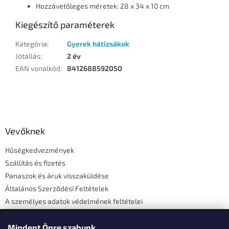
Hozzávetőleges méretek: 28 x 34 x 10 cm
Kiegészítő paraméterek
Kategória
:
Gyerek hátizsákok
Jótállás
:
2 év
EAN vonalkód
:
8412688592050
L
á
b
l
Vevőknek
é
Hűségkedvezmények
c
Szállítás és fizetés
Panaszok és áruk visszaküldése
Általános Szerződési Feltételek
A személyes adatok védelmének feltételei
Elérhetőségi adatok
Mindent Önre szabunk