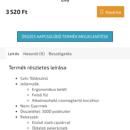
3 520 Ft
Kosárba
ÖSSZES KAPCSOLÓDÓ TERMÉK MEGJELENÍTÉSE
Leírás
Hasonló (8)
Beszélgetés
Termék részletes leírása
Szín: Többszínű
Jellemzők:
Ergonomikus betét
Felső fül
Alkalmazható csomagtartó kocsihoz
Nem: Gyermek
Összetétel: 300D poliészter
Rekeszek:
Elülső zseb cipzárral
Oldalsó palackzseb