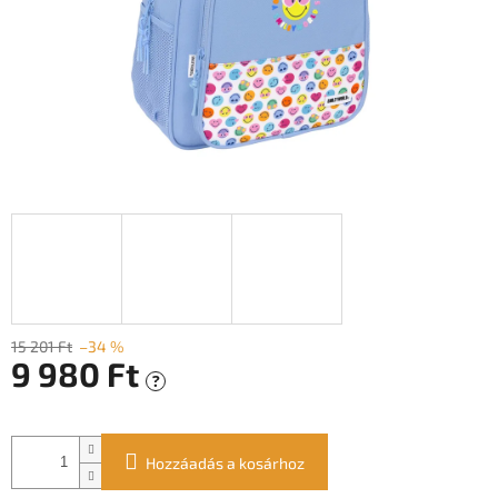
15 201 Ft
–34 %
9 980 Ft
?
Egységár:
Hozzáadás a kosárhoz