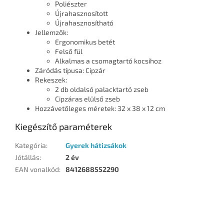
Poliészter
Újrahasznosított
Újrahasznosítható
Jellemzők:
Ergonomikus betét
Felső fül
Alkalmas a csomagtartó kocsihoz
Záródás típusa: Cipzár
Rekeszek:
2 db oldalsó palacktartó zseb
Cipzáras elülső zseb
Hozzávetőleges méretek: 32 x 38 x 12 cm
Kiegészítő paraméterek
Kategória
:
Gyerek hátizsákok
Jótállás
:
2 év
EAN vonalkód
:
8412688552290
L
á
b