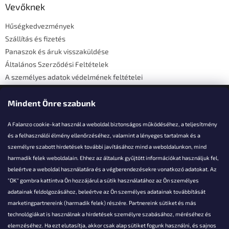
l
Vevőknek
é
Hűségkedvezmények
c
Szállítás és fizetés
Panaszok és áruk visszaküldése
Általános Szerződési Feltételek
A személyes adatok védelmének feltételei
Elérhetőségi adatok
Mindent Önre szabunk
A Falanzo cookie-kat használ a weboldal biztonságos működéséhez, a teljesítmény
és a felhasználói élmény ellenőrzéséhez, valamint a lényeges tartalmak és a
személyre szabott hirdetések további javításához mind a weboldalunkon, mind
Akarsz kérdezni valamit?
harmadik felek weboldalain. Ehhez az általunk gyűjtött információkat használjuk fel,
beleértve a weboldal használatára és a végberendezésekre vonatkozó adatokat. Az
info@falanzo.hu
"OK" gombra kattintva Ön hozzájárul a sütik használatához az Ön személyes
adatainak feldolgozásához, beleértve az Ön személyes adatainak továbbítását
marketingpartnereink (harmadik felek) részére. Partnereink sütiket és más
technológiákat is használnak a hirdetések személyre szabásához, méréséhez és
elemzéséhez. Ha ezt elutasítja, akkor csak alap sütiket fogunk használni, és sajnos