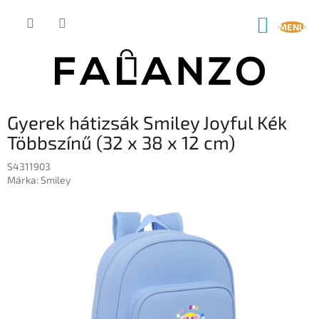
Ugrás
a
KOSÁR
fő
tartalomhoz
Gyerek hátizsák Smiley Joyful Kék
Többszínű (32 x 38 x 12 cm)
S4311903
Márka:
Smiley