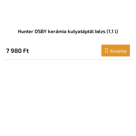
Hunter OSBY kerámia kutyatáptál bézs (1,1 l)
7 980 Ft
Kosárba