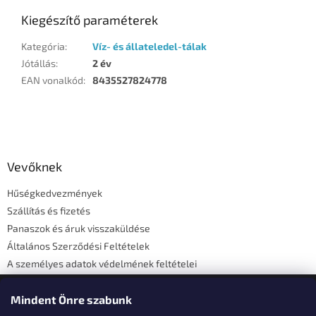
Kiegészítő paraméterek
Kategória
:
Víz- és állateledel-tálak
Jótállás
:
2 év
EAN vonalkód
:
8435527824778
L
á
b
l
Vevőknek
é
Hűségkedvezmények
c
Szállítás és fizetés
Panaszok és áruk visszaküldése
Általános Szerződési Feltételek
A személyes adatok védelmének feltételei
Elérhetőségi adatok
Mindent Önre szabunk