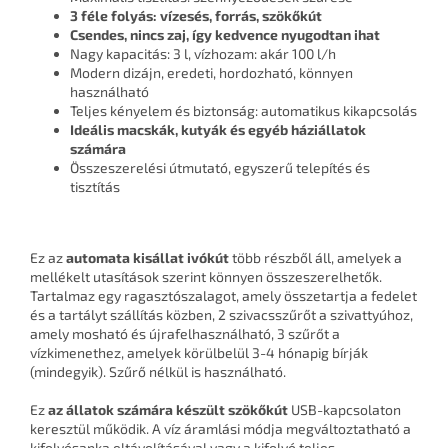
3 féle folyás: vízesés, forrás, szökőkút
Csendes, nincs zaj, így kedvence nyugodtan ihat
Nagy kapacitás: 3 l, vízhozam: akár 100 l/h
Modern dizájn, eredeti, hordozható, könnyen
használható
Teljes kényelem és biztonság: automatikus kikapcsolás
Ideális macskák, kutyák és egyéb háziállatok
számára
Összeszerelési útmutató, egyszerű telepítés és
tisztítás
Ez az
automata kisállat ivókút
több részből áll, amelyek a
mellékelt utasítások szerint könnyen összeszerelhetők.
Tartalmaz egy ragasztószalagot, amely összetartja a fedelet
és a tartályt szállítás közben, 2 szivacsszűrőt a szivattyúhoz,
amely mosható és újrafelhasználható, 3 szűrőt a
vízkimenethez, amelyek körülbelül 3-4 hónapig bírják
(mindegyik). Szűrő nélkül is használható.
Ez
az állatok számára készült szökőkút
USB-kapcsolaton
keresztül működik. A víz áramlási módja megváltoztatható a
kifolyósapka eltávolításával vagy a kifolyó teljes