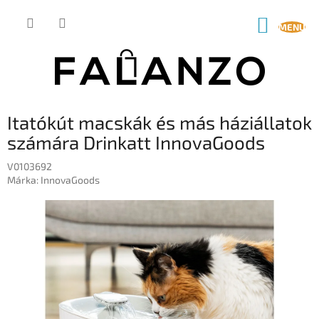
Ugrás
a
KOSÁR
fő
tartalomhoz
Itatókút macskák és más háziállatok
számára Drinkatt InnovaGoods
V0103692
Márka:
InnovaGoods