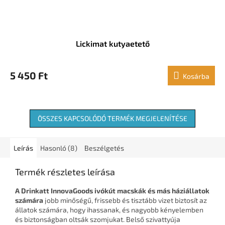
Lickimat kutyaetető
5 450 Ft
Kosárba
ÖSSZES KAPCSOLÓDÓ TERMÉK MEGJELENÍTÉSE
Leírás
Hasonló (8)
Beszélgetés
Termék részletes leírása
A Drinkatt InnovaGoods ivókút macskák és más háziállatok
számára
jobb minőségű, frissebb és tisztább vizet biztosít az
állatok számára, hogy ihassanak, és nagyobb kényelemben
és biztonságban oltsák szomjukat. Belső szivattyúja