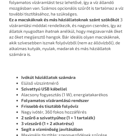
folyamatos vízáramlást tesz lehetővé, így a víz állandó
mozgásban van. Számos opcionális szűrőt is tartalmaz a víz
további tisztításához, ha szükséges.
Ez a macskáknak és más háziállatoknak szánt szökőkút
3
vízáramlási móddal rendelkezik, és nagyon csendes, így az
állatok nyugodtan ihatnak anélkül, hogy megzavarnák őket
az őket megijesztő hangok. Bár ideális olyan macskáknak,
akik szívesebben isznak folyóvízből (nem az állóvízből), de
alkalmas kutyák, nyulak, madarak és más háziállatok
számára is.
Ivókút háziállatok számára
Elülső vízszintmérő
Szivattyú USB kábellel
Alacsony fogyasztás (1 W), energiatakarékos
Folyamatos vízáramlású rendszer
Frissebb és tisztább folyóvíz
Nagy ivótér, 360 fokos hozzáférés
2 szűrő a szivattyúhoz (1 + 1 tartalék)
3 vízszűrő (1 + 2 alkatrész)
Segít a vízminőség javításában
Maximális tisztítás: szennyeződések szűrése