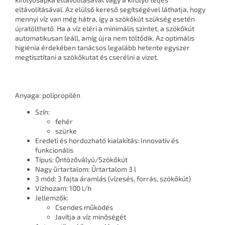
eltávolításával. Az elülső kereső segítségével láthatja, hogy
mennyi víz van még hátra, így a szökőkút szükség esetén
újratölthető. Ha a víz eléri a minimális szintet, a szökőkút
automatikusan leáll, amíg újra nem töltődik. Az optimális
higiénia érdekében tanácsos legalább hetente egyszer
megtisztítani a szökőkutat és cserélni a vizet.
Anyaga: polipropilén
Szín:
fehér
szürke
Eredeti és hordozható kialakítás: Innovatív és
funkcionális
Típus: Öntözővályú/Szökőkút
Nagy űrtartalom: Űrtartalom 3 l
3 mód: 3 fajta áramlás (vízesés, forrás, szökőkút)
Vízhozam: 100 l/h
Jellemzők:
Csendes működés
Javítja a víz minőségét