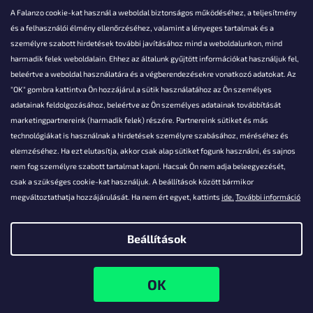
A Falanzo cookie-kat használ a weboldal biztonságos működéséhez, a teljesítmény
és a felhasználói élmény ellenőrzéséhez, valamint a lényeges tartalmak és a
személyre szabott hirdetések további javításához mind a weboldalunkon, mind
Akarsz kérdezni valamit?
harmadik felek weboldalain. Ehhez az általunk gyűjtött információkat használjuk fel,
beleértve a weboldal használatára és a végberendezésekre vonatkozó adatokat. Az
info@falanzo.hu
"OK" gombra kattintva Ön hozzájárul a sütik használatához az Ön személyes
adatainak feldolgozásához, beleértve az Ön személyes adatainak továbbítását
marketingpartnereink (harmadik felek) részére. Partnereink sütiket és más
technológiákat is használnak a hirdetések személyre szabásához, méréséhez és
elemzéséhez. Ha ezt elutasítja, akkor csak alap sütiket fogunk használni, és sajnos
nem fog személyre szabott tartalmat kapni. Hacsak Ön nem adja beleegyezését,
csak a szükséges cookie-kat használjuk. A beállítások között bármikor
megváltoztathatja hozzájárulását. Ha nem ért egyet, kattints
ide.
További információ
Beállítások
Shoptet készítette
Copyright 2026
Falanzo.hu
. Minden jog fenntartva.