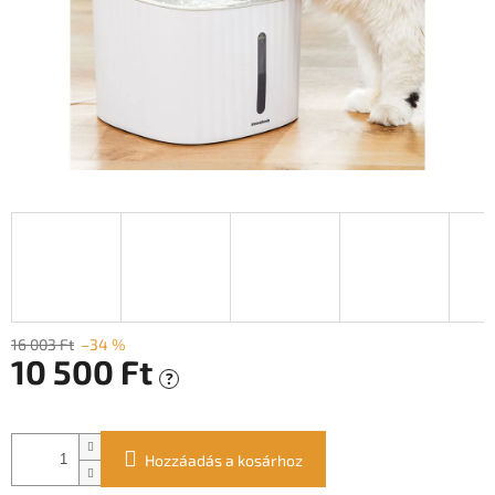
16 003 Ft
–34 %
10 500 Ft
?
Egységár:
Hozzáadás a kosárhoz