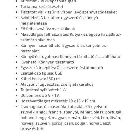
Automatikus kikapcsolás: igen
Tartalma: szűrőkészlet
Tisztított víz: kiszűri a vízben lévő szennyeződéseket
Szintjelző: A tartalom egyszerű és könnyű
megjelenítése
Fő felhasználás: macskáknak
Másodlagos felhasználás: Kutyák és egyéb háziállatok
számára alkalmas
Könnyen használható: Egyszerű és kényelmes
használat
Könnyű és rugalmas: Könnyen tárolható és szállítható
Kivehető: Könnyen tisztítható
Egyszerű telepítés: Összeszerelési útmutató
Csatlakozó típusa: USB
Kábel hossza: 150 cm
Alacsony fogyasztás: Energiatakarékos
Teljesítményfelvétel: 1 W
DC bemenet: 5 V / 1 A
Hozzávetőleges méretek: 19 x 15 x 19 cm
Csomagolás és használati utasítás 24 nyelven:
szlovák, angol, francia, spanyol, német, olasz, portugál,
holland, lengyel, magyar, román, dán, svéd, finn, litván,
norvég, szlovén, görög, cseh, bolgár, horvát, észt ,
orosz és lett