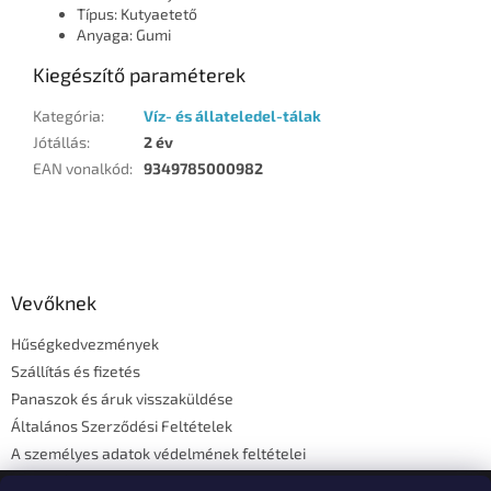
Típus: Kutyaetető
Anyaga: Gumi
Kiegészítő paraméterek
Kategória
:
Víz- és állateledel-tálak
Jótállás
:
2 év
EAN vonalkód
:
9349785000982
L
á
b
l
Vevőknek
é
Hűségkedvezmények
c
Szállítás és fizetés
Panaszok és áruk visszaküldése
Általános Szerződési Feltételek
A személyes adatok védelmének feltételei
Elérhetőségi adatok