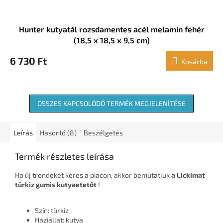
Hunter kutyatál rozsdamentes acél melamin fehér
(18,5 x 18,5 x 9,5 cm)
6 730 Ft
Kosárba
ÖSSZES KAPCSOLÓDÓ TERMÉK MEGJELENÍTÉSE
Leírás
Hasonló (8)
Beszélgetés
Termék részletes leírása
Ha új trendeket keres a piacon, akkor bemutatjuk
a Lickimat
türkiz gumis kutyaetetőt
!
Szín: türkiz
Háziállat: kutya