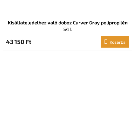
Kisállateledelhez való doboz Curver Gray polipropilén
54 l
43 150 Ft
Kosárba