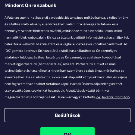
Mindent Önre szabunk
A Falanzo cookie-kat használ a weboldal biztonságos működéséhez, a teljesítmény
és a felhasználói élmény ellenőrzéséhez, valamint a lényeges tartalmak és a
személyre szabott hirdetések további javításához mind a weboldalunkon, mind
Akarsz kérdezni valamit?
harmadik felek weboldalain. Ehhez az általunk gyűjtött információkat használjuk fel,
beleértve a weboldal használatára és a végberendezésekre vonatkozó adatokat. Az
info@falanzo.hu
"OK" gombra kattintva Ön hozzájárul a sütik használatához az Ön személyes
adatainak feldolgozásához, beleértve az Ön személyes adatainak továbbítását
marketingpartnereink (harmadik felek) részére. Partnereink sütiket és más
technológiákat is használnak a hirdetések személyre szabásához, méréséhez és
elemzéséhez. Ha ezt elutasítja, akkor csak alap sütiket fogunk használni, és sajnos
nem fog személyre szabott tartalmat kapni. Hacsak Ön nem adja beleegyezését,
csak a szükséges cookie-kat használjuk. A beállítások között bármikor
megváltoztathatja hozzájárulását. Ha nem ért egyet, kattints
ide.
További információ
Beállítások
Shoptet készítette