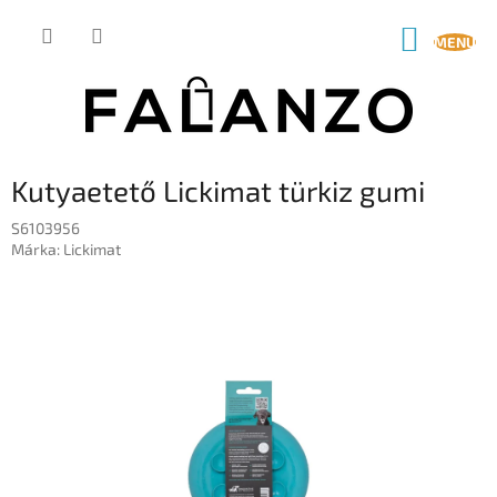
Ugrás
a
KOSÁR
fő
tartalomhoz
Kutyaetető Lickimat türkiz gumi
S6103956
Márka:
Lickimat