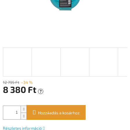
12 795 Ft
–34 %
8 380 Ft
?
Egységár:
Hozzáadás a kosárhoz
Részletes információ